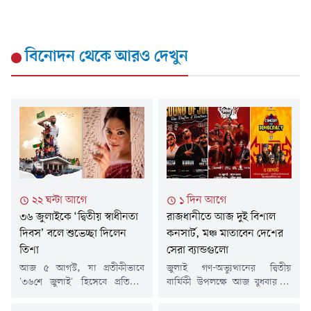
বিনোদন
থেকে আরও দেখুন
২২ ঘন্টা আগে
১ দিন আগে
৩৬ জুলাইকে ‘দ্বিতীয় স্বাধীনতা
রাজধানীতে আজ দুই বিশাল
দিবস’ বলে শুভেচ্ছা দিলেন
কনসার্ট, মঞ্চ মাতাবেন দেশের
তিশা
সেরা ব্যান্ডগুলো
আজ ৫ আগস্ট, যা প্রতীকীভাবে
জুলাই গণ-অভ্যুত্থানের দ্বিতীয়
'৩৬শে জুলাই' হিসেবে প্রতিষ্ঠিত
বার্ষিকী উপলক্ষে আজ বুধবার (৫
হয়েছে। দিনটিকে ঘিরে সামাজিক
আগস্ট) রাজধানী ঢাকায় অনুষ্ঠিত
যোগাযোগমাধ্যমে নানা ধরনের
হচ্ছে দুটি বড় উন্মুক্ত সংগীতানুষ্ঠান।