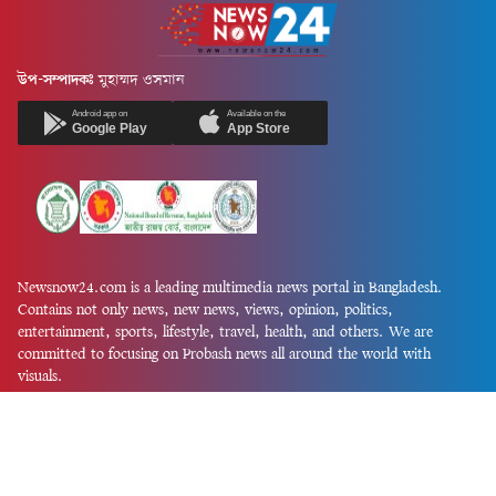
উপ-সম্পাদকঃ
মুহাম্মদ ওসমান
Android app on
Available on the
Google Play
App Store
Newsnow24.com is a leading multimedia news portal in Bangladesh.
Contains not only news, new news, views, opinion, politics,
entertainment, sports, lifestyle, travel, health, and others. We are
committed to focusing on Probash news all around the world with
visuals.
তথ্য অধিদফতরের নিবন্ধন নম্বর :১৩৫
Dhaka Office:
House-55, Road-08, Block-D, Niketon, Gulshan-1,
Dhaka-1212.
Phone:
+880 1856 195 622
(WhatsApp)