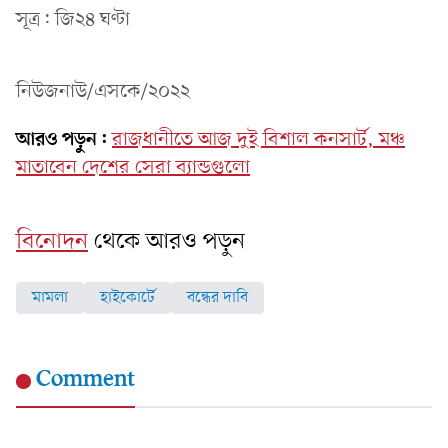
সূত্র: জি২৪ ঘণ্টা
নিউজনাউ/এসকে/২০২২
আরও পড়ুন:
রাজধানীতে আজ দুই বিশাল কনসার্ট, মঞ্চ
মাতাবেন দেশের সেরা ব্যান্ডগুলো
বিনোদন
থেকে আরও পড়ুন
মামলা
হাইকোর্টে
বন্ধের দাবি
Comment