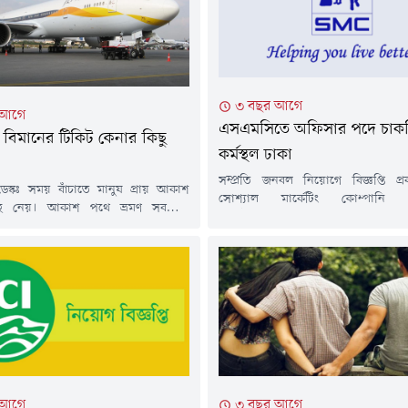
৩ বছর আগে
 আগে
এসএমসিতে অফিসার পদে চাকর
বিমানের টিকিট কেনার কিছু
কর্মস্থল ঢাকা
সম্প্রতি জনবল নিয়োগে বিজ্ঞপ্তি প
স্কঃ সময় বাঁচাতে মানুষ প্রায় আকাশ
সোশ্যাল মার্কেটিং কোম্পানি 
ে নেয়। আকাশ পথে ভ্রমণ সবচেয়ে
প্রতিষ্ঠানটিতে একটি পদে লোকবল ন
 সহজ ও দ্রুততম। ঘুরতে যাওয়া থেকে
হবে। আগ্রহী প্রার্থীদের অনলাইনের মা
্যবসায়িক গুরুত্বপূর্ণ কাজে প্রায়ই
করতে হবে।প্রতিষ্ঠানের নাম: সোশ্যা
ভ্রমণের দরকার হয় অনেকেরই। দেশের
কোম্পানিতে (এসএমসি)পদের নাম:
োজাহাজ ছাড়া ভ্রমণ করার সুযোগ
অফিসার (বি-গ্রেড)পদ সংখ্যা: ১
ের বাইরে যেতে এর বিকল্প নেই বললেই
যোগ্যতা: স্বনামধন্য যেকোনো প্রত
ফ্লাইটের...
ফার্মেসিতে ডিপ্লোমা। বাংলাদেশ ফার্মেস
অধীনে নিবন্ধন বাধ্যতামূলক।প্রয়োজন
ফার্মেসি...
 আগে
৩ বছর আগে