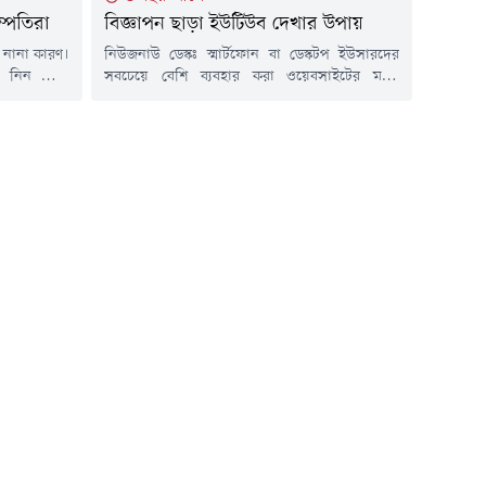
ম্পতিরা
বিজ্ঞাপন ছাড়া ইউটিউব দেখার উপায়
 নানা কারণ।
নিউজনাউ ডেস্কঃ স্মার্টফোন বা ডেস্কটপ ইউসারদের
ে নিন কোন
সবচেয়ে বেশি ব্যবহার করা ওয়েবসাইটের মধ্যে
পড়তে পারেন
অন্যতম জনপ্রিয় প্লাটফর্ম ইউটিউব। বিনোদনের
সে বিয়ে হয়ে
উদ্দেশ্যে হোক বা খুঁটিনাটি তথ্য জেনে নেয়ার জন্যই
য় সংসারের
হোক- ইউটিউবে একটু ঢুঁ মেরে আসাটা আমাদের
উপভোগ করতে
অনেকেরই নিত্যদিনের অভ্যাসে পরিণত হয়েছে। তবে
স্থায়িত্ব...
এ ক্ষেত্রে কিছুক্ষণ পরপর বিজ্ঞাপনের অত্যাচার বেশ
যন্ত্রণাদায়ক হয়ে পড়ে।এ ভোগান্তি থেকে...