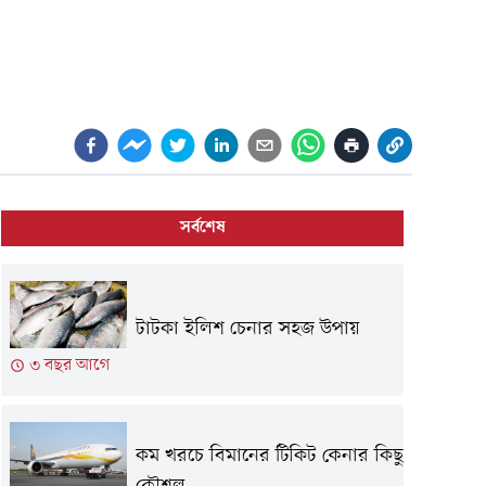
সর্বশেষ
টাটকা ইলিশ চেনার সহজ উপায়
৩ বছর আগে
কম খরচে বিমানের টিকিট কেনার কিছু