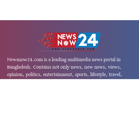
Newsnow24.com is a leading multimedia news portal in
Bangladesh. Contains not only news, new news, views,
opinion, politics, entertainment, sports, lifestyle, travel,
health, and others. We are committed to focusing on
Probash news all around the world with visuals.
তথ্য অধিদফতরের নিবন্ধন নম্বর :১৩৫