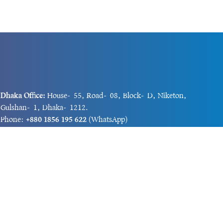
Dhaka Office:
House-55, Road-08, Block-D, Niketon,
Gulshan-1, Dhaka-1212.
Phone:
+880 1856 195 622
(WhatsApp)
Phone:
+880 1869 913 486
Chittagong office:
House-85/A, Road-7, 5th Floor,
O.R.Nizam Road R/A, 15 No. Bagmoniram,Panchlaish,
Chattogram 4000.
Phone:
+880 1850 414 847
Phone:
+880 1313 427 319
Email:
newsnow24official@gmail.com