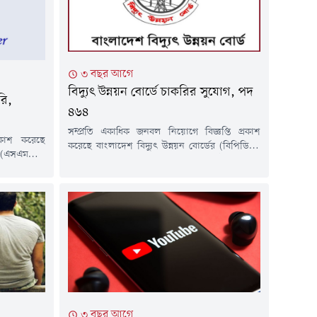
৩ বছর আগে
বিদ্যুৎ উন্নয়ন বোর্ডে চাকরির সুযোগ, পদ
ি,
৪৬৪
সম্প্রতি একাধিক জনবল নিয়োগে বিজ্ঞপ্তি প্রকাশ
্রকাশ করেছে
করেছে বাংলাদেশ বিদ্যুৎ উন্নয়ন বোর্ডের (বিপিডিবি)
(এসএমসি)।
অধীন রাজস্ব খাতভুক্ত একটি পদ। এ প্রতিষ্ঠানে ২০তম
িয়োগ দেওয়া
গ্রেডের একটি পদে অস্থায়ী ভিত্তিতে ৪৬৪ জনকে
ধ্যমে আবেদন
নিয়োগ দেওয়া হবে। আগ্রহী প্রার্থীদের অনলাইনের
ল মার্কেটিং
মাধ্যমে আবেদন করতে হবে।পদের নাম: নিরাপত্তা
 ফার্মেসি
প্রহরীপদসংখ্যা: ৪৬৪যোগ্যতা: ন্যূনতম অষ্টম শ্রেণি
টিশিক্ষাগত
অথবা সমমান পাস। পুরুষের ক্ষেত্রে উচ্চতা...
িষ্ঠান থেকে
ি কাউন্সিলের
ীয় দক্ষতা:
৩ বছর আগে