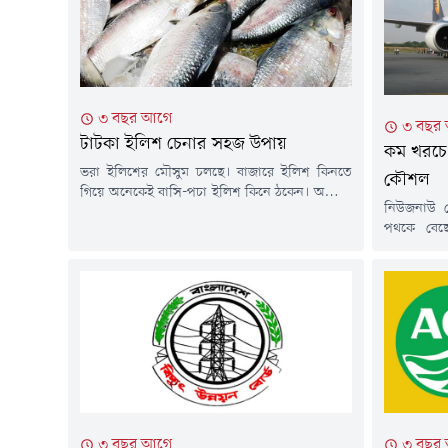
৩ বছর আগে
৩ বছর
টাটকা ইলিশ চেনার সহজ উপায়
কম খরচে 
ভরা ইলিশের মৌসুম চলছে। বাজারে ইলিশ কিনতে
কৌশল
গিয়ে অনেকেই বাসি-পচা ইলিশ কিনে ঠকেন। অনেকে
নিউজনাউ ডে
বলেন- বেশি দামের ইলিশ কিনেও স্বাদ পেলাম না।
পথকে বেছ
আসলে মাছ কিনতে হলে দেখে কেনার কোন বিকল্প
আরামদায়ক,
নাই। আসুন টাটকা ইলিশ চিনবেন যেভাবে, তা জানা
শুরু করে ব
যাক।আসলে সাগর ও নদী থেকেই ইলিশ মাছ সংগ্রহ
উড়োজাহাজ 
করা হয়। তার মধ্যে...
ভেতরে উড়
থাকলেও দেশ
চলে। কোনো 
৩ বছর আগে
৩ বছর