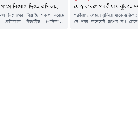
পাসে নিয়োগ দিচ্ছে এসিআই
যে ৭ কারণে পরকীয়ায় ঝুঁকছে দ
নবল নিয়োগের বিজ্ঞপ্তি প্রকাশ করেছে
পরকীয়ার পেছনে লুকিয়ে থাকে ব্যক্তিগত
ড কেমিক্যাল ইন্ডাস্ট্রিজ (এসিআই)।
সে খবর অনেকেই রাখেন না। জেন
টিতে একটি পদে লোকবল নিয়োগ দেয়া হবে।
পরিস্থিতির শিকার হয়ে মানুষ জড়িয়ে 
র্থীদের বিজ্ঞপ্তিতে উল্লিখিত ঠিকানায়
পরকীয়া সম্পর্কে-১. অনেকেরই অল্প বয়
পাঠাতে হবে।পদের নাম: ডিস্ট্রিবিউশন
যায়। ফলে ওই বয়সেই সামলাতে হ
ংখ্যা: নির্ধারিত নয়শিক্ষাগত যোগ্যতা:
দায়িত্ব। ফলে জীবনকে সেভাবে তারা 
াসকাজের ধরন: দৈনিক অফিস থেকে
পরেন না। ব্যক্তিগত কিংবা পেশাগত জীবনে 
াইকেল/সিএনজি/ব্যাটারি চালিত অটোর
্টমারের ঠিকানায় পণ্য ডেলিভারি করা এবং
..