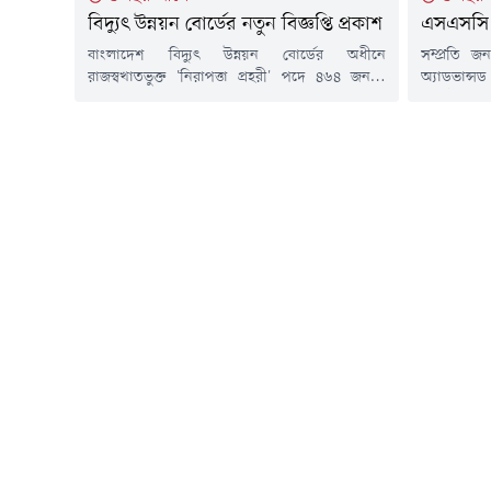
বিদ্যুৎ উন্নয়ন বোর্ডের নতুন বিজ্ঞপ্তি প্রকাশ
এসএসসি 
বাংলাদেশ বিদ্যুৎ উন্নয়ন বোর্ডের অধীনে
সম্প্রতি জ
রাজস্বখাতভুক্ত 'নিরাপত্তা প্রহরী' পদে ৪৬৪ জনকে
অ্যাডভান্স
নিয়োগ দেওয়া হবে। আগ্রহীরা আগামী ০৭ আগস্ট
প্রতিষ্ঠান
পর্যন্ত আবেদন করতে পারবেন।প্রতিষ্ঠানের নাম:
আগ্রহী প্রা
বাংলাদেশ বিদ্যুৎ উন্নয়ন বোর্ডবিজ্ঞাপনপদের
আবেদনপত্র 
বিবরণচাকরির ধরন: অস্থায়ীপ্রার্থীর ধরন: নারী-
ক্যাডেটপদ স
পুরুষকর্মস্থল: যে কোনো স্থানবয়স: ১৭ এপ্রিল ২০২৩
এসএসসি প
তারিখ ১৮-৩০ বছর। বিশেষ ক্ষেত্রে ৩২ বছর। ২৫ মার্চ
বাস/মোটরস
২০২০ তারিখ যাদের...
মাধ্যমে কাস
পণ্যের মূল্য.