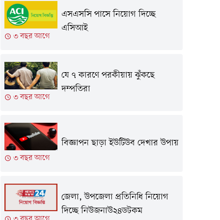
এসএসসি পাসে নিয়োগ দিচ্ছে
এসিআই
৩ বছর আগে
যে ৭ কারণে পরকীয়ায় ঝুঁকছে
দম্পতিরা
৩ বছর আগে
বিজ্ঞাপন ছাড়া ইউটিউব দেখার উপায়
৩ বছর আগে
জেলা, উপজেলা প্রতিনিধি নিয়োগ
দিচ্ছে নিউজনাউ২৪ডটকম
৩ বছর আগে