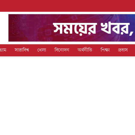
গ্রাম
সারাবিশ্ব
খেলা
বিনোদন
অর্থনীতি
শিক্ষা
প্রবাস