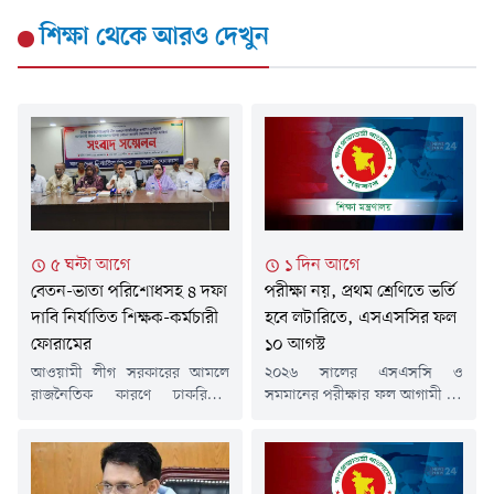
শিক্ষা
থেকে আরও দেখুন
৫ ঘন্টা আগে
১ দিন আগে
বেতন-ভাতা পরিশোধসহ ৪ দফা
পরীক্ষা নয়, প্রথম শ্রেণিতে ভর্তি
দাবি নির্যাতিত শিক্ষক-কর্মচারী
হবে লটারিতে, এসএসসির ফল
ফোরামের
১০ আগস্ট
আওয়ামী লীগ সরকারের আমলে
২০২৬ সালের এসএসসি ও
রাজনৈতিক কারণে চাকরিচ্যুত
সমমানের পরীক্ষার ফল আগামী ১০
বেসরকারি শিক্ষক ও কর্মচারীদের
আগস্ট প্রকাশ করা হবে বলে
বকেয়া বেতন-ভাতা পরিশোধ,
জানিয়েছে শিক্ষা মন্ত্রণালয়।এছাড়া
চাকরিতে পুনর্বহালসহ চার দফা
আগামী ২০২৭ শিক্ষাবর্ষ থেকে প্রথম
দাবি উত্থাপন করেছে বাংলাদেশ
শ্রেণিতে ভর্তি পরীক্ষার ব্যবস্থা