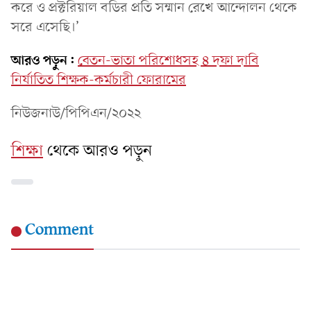
করে ও প্রক্টরিয়াল বডির প্রতি সম্মান রেখে আন্দোলন থেকে
সরে এসেছি।’
আরও পড়ুন:
বেতন-ভাতা পরিশোধসহ ৪ দফা দাবি
নির্যাতিত শিক্ষক-কর্মচারী ফোরামের
নিউজনাউ/পিপিএন/২০২২
শিক্ষা
থেকে আরও পড়ুন
Comment