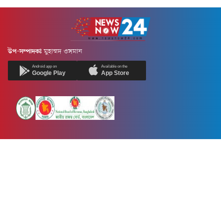
উপ-সম্পাদকঃ
মুহাম্মদ ওসমান
Android app on
Available on the
Google Play
App Store
Newsnow24.com is a leading multimedia news portal in Bangladesh.
Contains not only news, new news, views, opinion, politics,
entertainment, sports, lifestyle, travel, health, and others. We are
committed to focusing on Probash news all around the world with
visuals.
তথ্য অধিদফতরের নিবন্ধন নম্বর :১৩৫
Dhaka Office:
House-55, Road-08, Block-D, Niketon, Gulshan-1,
Dhaka-1212.