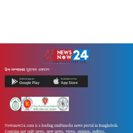
এবং শিক্ষাপ্রতিষ্ঠানে বুলিং ও
ডেভেলপমেন্ট প্রোগ্রাম'-এর দ্বিতীয়
লিঙ্গভিত্তিক...
'ট্রেনিং অব ট্রেইনার্স' কর্মসূচির
সমাপনী ও সনদ বিতরণ অনুষ্ঠানে
প্রধান...
উপ-সম্পাদকঃ
মুহাম্মদ ওসমান
Android app on
Available on the
Google Play
App Store
Newsnow24.com is a leading multimedia news portal in Bangladesh.
Contains not only news, new news, views, opinion, politics,