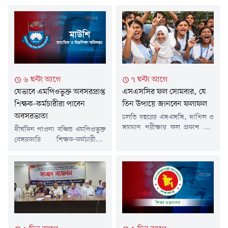
৬ ঘন্টা আগে
৭ ঘন্টা আগে
যেভাবে এমপিওভুক্ত অবসরপ্রাপ্ত
এসএসসির ফল সোমবার, যে
শিক্ষক-কর্মচারীরা পাবেন
তিন উপায়ে জানবেন ফলাফল
অবসরভাতা
চলতি বছরের এসএসসি, দাখিল ও
সমমান পরীক্ষার ফল প্রকাশ করা
দীর্ঘদিন পাওনা বঞ্চিত এমপিওভুক্ত
হবে আগামী ১০ আগস্ট (সোমবার)।
বেসরকারি শিক্ষক-কর্মচারীদের
আনুষ্ঠানিকভাবে ফল প্রকাশের পর
অবসর সুবিধা ও কল্যাণ ট্রাস্টের অর্থ
পরীক্ষার্থীরা মোবাইলের এসএমএস,
বিতরণের উদ্যোগ নেওয়া হয়েছে।
শিক্ষা বোর্ডগুলোর ওয়েবসাইট এবং
আগামী ১৫ আগস্ট ৬৪ জেলায়
শিক্ষাপ্রতিষ্ঠানভিত্তিক ফল-এই তিন
একযোগে এই অর্থ বিতরণ কার্যক্রম
উপায়ে নিজেদের ফল জানতে
শুরু হওয়ার কথা রয়েছে।শনিবার
পারবেন। ফল প্রকাশের দিন
(৮ আগস্ট) যুগান্তরে প্রকাশিত এক
শিক্ষার্থীদের সুবিধার জন্য প্রতিটি
প্রতিবেদনে এসব তথ্য জানা গেছে।
পদ্ধতিই খোলা থাকবে। এরফলে
এতে বলা হয়, শিক্ষা মন্ত্রণালয় সূত্রে