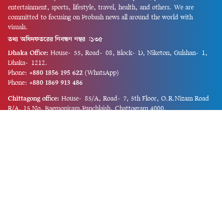
entertainment, sports, lifestyle, travel, health, and others. We are
committed to focusing on Probash news all around the world with
visuals.
তথ্য অধিদফতরের নিবন্ধন নম্বর :১৩৫
Dhaka Office:
House-55, Road-08, Block-D, Niketon, Gulshan-1,
Dhaka-1212.
Phone:
+880 1856 195 622
(WhatsApp)
Phone:
+880 1869 913 486
Chittagong office:
House-85/A, Road-7, 5th Floor, O.R.Nizam Road
R/A, 15 No. Bagmoniram,Panchlaish, Chattogram 4000.
Phone:
+880 1850 414 847
Phone:
+880 1313 427 319
Email:
newsnow24official@gmail.com
Design and Developed by
Md. Asif Iqbal
Privacy Policy
Contact Us