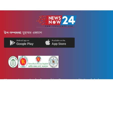
উপ-সম্পাদকঃ
মুহাম্মদ ওসমান
Android app on
Available on the
Google Play
App Store
Newsnow24.com is a leading multimedia news portal in Bangladesh.
Contains not only news, new news, views, opinion, politics,
entertainment, sports, lifestyle, travel, health, and others. We are
committed to focusing on Probash news all around the world with
visuals.
তথ্য অধিদফতরের নিবন্ধন নম্বর :১৩৫