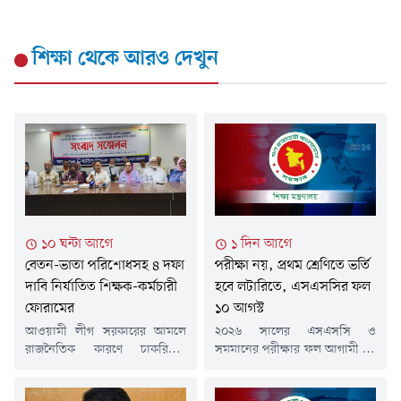
শিক্ষা
থেকে আরও দেখুন
১০ ঘন্টা আগে
১ দিন আগে
বেতন-ভাতা পরিশোধসহ ৪ দফা
পরীক্ষা নয়, প্রথম শ্রেণিতে ভর্তি
দাবি নির্যাতিত শিক্ষক-কর্মচারী
হবে লটারিতে, এসএসসির ফল
ফোরামের
১০ আগস্ট
আওয়ামী লীগ সরকারের আমলে
২০২৬ সালের এসএসসি ও
রাজনৈতিক কারণে চাকরিচ্যুত
সমমানের পরীক্ষার ফল আগামী ১০
বেসরকারি শিক্ষক ও কর্মচারীদের
আগস্ট প্রকাশ করা হবে বলে
বকেয়া বেতন-ভাতা পরিশোধ,
জানিয়েছে শিক্ষা মন্ত্রণালয়।এছাড়া