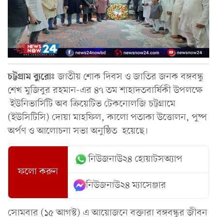
চট্টগ্রাম ব্যুরোঃ
জাতীয় শোক দিবস ও জাতির জনক বঙ্গবন্ধু
শেখ মুজিবুর রহমান-এর ৪৭ তম শাহাদতবার্ষিকী উপলক্ষে
ইউনিভার্সিটি অব ক্রিয়েটিভ টেকনোলজি চট্টগ্রামে
(ইউসিটিসি) দোয়া মাহফিল, কালো পতাকা উত্তোলন, পুষ্প
অর্পণ ও আলোচনা সভা অনুষ্ঠিত হয়েছে।
নিউজনাউ২৪ হোয়াটসঅ্যাপ
ফলো করুন
নিউজনাউ২৪ ম্যাসেঞ্জার
সোমবার (১৫ আগস্ট) এ আয়োজনে বক্তারা বঙ্গবন্ধুর জীবন