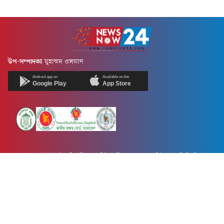
উপ-সম্পাদকঃ
মুহাম্মদ ওসমান
Android app on
Available on the
Google Play
App Store
Newsnow24.com is a leading multimedia news portal in Bangladesh.
Contains not only news, new news, views, opinion, politics,
entertainment, sports, lifestyle, travel, health, and others. We are
committed to focusing on Probash news all around the world with
visuals.
তথ্য অধিদফতরের নিবন্ধন নম্বর :১৩৫
Dhaka Office:
House-55, Road-08, Block-D, Niketon, Gulshan-1,