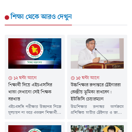
শিক্ষা
থেকে আরও দেখুন
১২ ঘন্টা আগে
১৫ ঘন্টা আগে
শিক্ষার্থী দিয়ে এইচএসসির
উচ্চশিক্ষার রূপান্তরে ট্রেইনাররা
খাতা দেখানো সেই শিক্ষক
কেন্দ্রীয় ভূমিকা রাখবেন:
বরখাস্ত
ইউজিসি চেয়ারম্যান
এইচএসসি পরীক্ষার উত্তরপত্র নিজে
উচ্চশিক্ষার রূপান্তর কার্যক্রমে
মূল্যায়ন না করে একজন শিক্ষার্থীকে
প্রশিক্ষিত মাস্টার ট্রেইনার ও জাতীয়
দিয়ে মূল্যায়ন করানোর অভিযোগে
প্রশিক্ষকেরা বাংলাদেশ
পটুয়াখালীর রাঙ্গাবালী উপজেলার
বিশ্ববিদ্যালয় মঞ্জুরী কমিশনের
ছোটবাইশদিয়া বিজনেস
(ইউজিসি) কর্মপরিকল্পনা বাস্তবায়নে