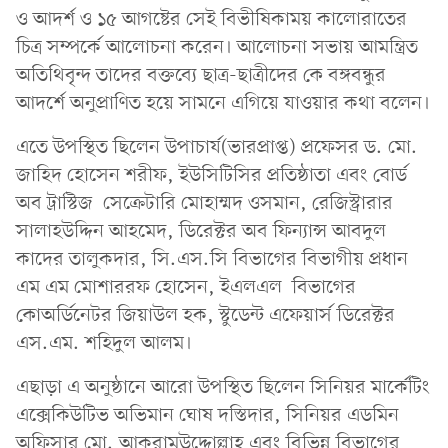
ও আদর্শ ও ১৫ আগষ্টের সেই বিভীষিকাময় কালোরাতের
চিত্র সম্পর্কে আলোচনা করেন। আলোচনা সভায় আমন্ত্রিত
অতিথিবৃন্দ তাদের বক্তব্যে ছাত্র-ছাত্রীদের কে বঙ্গবন্ধুর
আদর্শে অনুপ্রাণিত হয়ে সামনে এগিয়ে যাওয়ার কথা বলেন।
এতে উপস্থিত ছিলেন উপাচার্য(ভারপ্রাপ্ত) প্রফেসর ড. মো.
জাহিদ হোসেন শরীফ, ইউসিটিসির প্রতিষ্ঠাতা এবং বোর্ড
অব ট্রাস্টিজ সেক্রেটারি মোহাম্মদ ওসমান, রেজিস্ট্রারার
সালাহউদ্দিন আহমেদ, ডিরেক্টর অব ফিন্যান্স আবদুল
কাদের তালুকদার, সি.এস.সি বিভাগের বিভাগীয় প্রধান
এম এম মোশাররফ হোসেন, ইএলএল বিভাগের
কোঅর্ডিনেটর জিয়াউল হক, স্টুডেন্ট এফেয়ার্স ডিরেক্টর
এস.এম. শহিদুল আলম।
এছাড়া এ অনুষ্ঠানে আরো উপস্থিত ছিলেন সিনিয়র মার্কেটিং
এক্সেকিউটিভ অভিমান ঘোষ দস্তিদার, সিনিয়র এডমিন
অফিসার মো. আকরামউদ্দোল্লাহ এবং বিভিন্ন বিভাগের