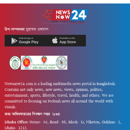
উপ-সম্পাদকঃ
মুহাম্মদ ওসমান
Android app on
Available on the
Google Play
App Store
Newsnow24.com is a leading multimedia news portal in Bangladesh.
Contains not only news, new news, views, opinion, politics,
entertainment, sports, lifestyle, travel, health, and others. We are
committed to focusing on Probash news all around the world with
visuals.
তথ্য অধিদফতরের নিবন্ধন নম্বর :১৩৫
Dhaka Office:
House-55, Road-08, Block-D, Niketon, Gulshan-1,
Dhaka-1212.