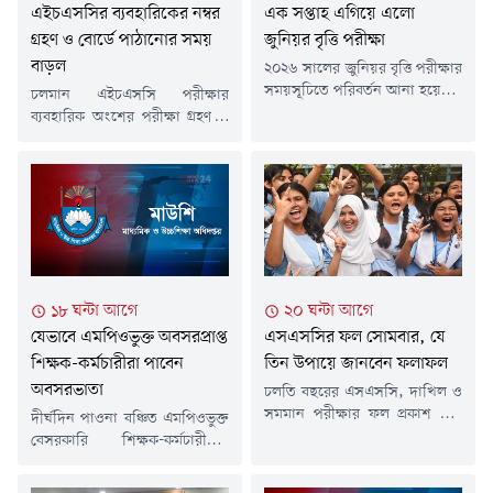
এইচএসসির ব্যবহারিকের নম্বর
এক সপ্তাহ এগিয়ে এলো
গ্রহণ ও বোর্ডে পাঠানোর সময়
জুনিয়র বৃত্তি পরীক্ষা
বাড়ল
২০২৬ সালের জুনিয়র বৃত্তি পরীক্ষার
সময়সূচিতে পরিবর্তন আনা হয়েছে।
চলমান এইচএসসি পরীক্ষার
নতুন সিদ্ধান্ত অনুযায়ী, নির্ধারিত
ব্যবহারিক অংশের পরীক্ষা গ্রহণ ও
সময়ের এক সপ্তাহ আগে শুরু হবে
বোর্ডে নম্বর পাঠানোর সময়সীমা
এ পরীক্ষা। আগামী ৮ ডিসেম্বর
বাড়ানো হয়েছে। আগামী ২২ আগস্ট
বাংলা বিষয়ের পরীক্ষার মধ্য দিয়ে
রাত ১২টা পর্যন্ত ব্যবহারিক পরীক্ষা
শুরু হয়ে ১৫ ডিসেম্বর বিজ্ঞান এবং
নেওয়া এবং নম্বর বোর্ডে পাঠানোর
বাংলাদেশ ও বিশ্বপরিচয় বিষয়ের
কার্যক্রম সম্পন্ন করা যাবে।শনিবার
পরীক্ষার মাধ্যমে শেষ হবে পরীক্ষা।
(৮ আগস্ট) আন্তঃশিক্ষা বোর্ড
বৃহস্পতিবার (৬ আগস্ট) অনুষ্ঠিত
পরীক্ষা নিয়ন্ত্রক কমিটির পক্ষ থেকে
আন্তঃশিক্ষা বোর্ডের এক...
এ বিষয়ে একটি বিজ্ঞপ্তি দেওয়া
১৮ ঘন্টা আগে
২০ ঘন্টা আগে
হয়েছে।মাধ্যমিক ও উচ্চমাধ্যমিক
যেভাবে এমপিওভুক্ত অবসরপ্রাপ্ত
এসএসসির ফল সোমবার, যে
শিক্ষা বোর্ড,...
শিক্ষক-কর্মচারীরা পাবেন
তিন উপায়ে জানবেন ফলাফল
অবসরভাতা
চলতি বছরের এসএসসি, দাখিল ও
সমমান পরীক্ষার ফল প্রকাশ করা
দীর্ঘদিন পাওনা বঞ্চিত এমপিওভুক্ত
হবে আগামী ১০ আগস্ট (সোমবার)।
বেসরকারি শিক্ষক-কর্মচারীদের
আনুষ্ঠানিকভাবে ফল প্রকাশের পর
অবসর সুবিধা ও কল্যাণ ট্রাস্টের অর্থ
পরীক্ষার্থীরা মোবাইলের এসএমএস,
বিতরণের উদ্যোগ নেওয়া হয়েছে।