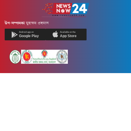
উপ-সম্পাদকঃ
মুহাম্মদ ওসমান
Android app on
Available on the
Google Play
App Store
Newsnow24.com is a leading multimedia news portal in Bangladesh.
Contains not only news, new news, views, opinion, politics,
entertainment, sports, lifestyle, travel, health, and others. We are
committed to focusing on Probash news all around the world with
visuals.
তথ্য অধিদফতরের নিবন্ধন নম্বর :১৩৫
Dhaka Office:
House-55, Road-08, Block-D, Niketon, Gulshan-1,
Dhaka-1212.
Phone:
+880 1856 195 622
(WhatsApp)