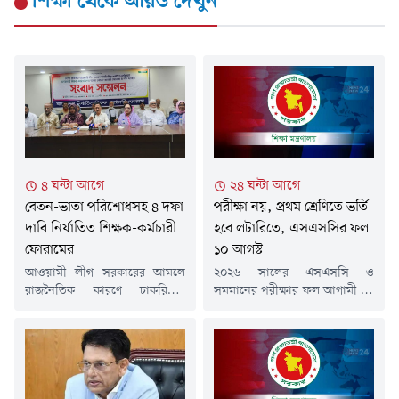
শিক্ষা
থেকে আরও দেখুন
৪ ঘন্টা আগে
২৪ ঘন্টা আগে
বেতন-ভাতা পরিশোধসহ ৪ দফা
পরীক্ষা নয়, প্রথম শ্রেণিতে ভর্তি
দাবি নির্যাতিত শিক্ষক-কর্মচারী
হবে লটারিতে, এসএসসির ফল
ফোরামের
১০ আগস্ট
আওয়ামী লীগ সরকারের আমলে
২০২৬ সালের এসএসসি ও
রাজনৈতিক কারণে চাকরিচ্যুত
সমমানের পরীক্ষার ফল আগামী ১০
বেসরকারি শিক্ষক ও কর্মচারীদের
আগস্ট প্রকাশ করা হবে বলে
বকেয়া বেতন-ভাতা পরিশোধ,
জানিয়েছে শিক্ষা মন্ত্রণালয়।এছাড়া
চাকরিতে পুনর্বহালসহ চার দফা
আগামী ২০২৭ শিক্ষাবর্ষ থেকে প্রথম
দাবি উত্থাপন করেছে বাংলাদেশ
শ্রেণিতে ভর্তি পরীক্ষার ব্যবস্থা
নির্যাতিত শিক্ষক-কর্মচারী ফোরাম।
থাকছে না। লটারির মাধ্যমে প্রথম
শুক্রবার (৭ আগস্ট) জাতীয়
শ্রেণিতে শিক্ষার্থী ভর্তি করা হবে বলে