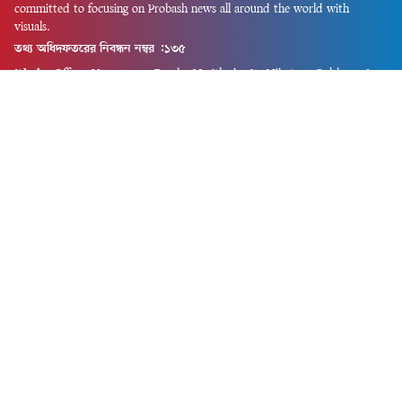
committed to focusing on Probash news all around the world with
visuals.
তথ্য অধিদফতরের নিবন্ধন নম্বর :১৩৫
Dhaka Office:
House-55, Road-08, Block-D, Niketon, Gulshan-1,
Dhaka-1212.
Phone:
+880 1856 195 622
(WhatsApp)
Phone:
+880 1869 913 486
Chittagong office:
House-85/A, Road-7, 5th Floor, O.R.Nizam Road
R/A, 15 No. Bagmoniram,Panchlaish, Chattogram 4000.
Phone:
+880 1850 414 847
Phone:
+880 1313 427 319
Email:
newsnow24official@gmail.com
Design and Developed by
Md. Asif Iqbal
Privacy Policy
Contact Us