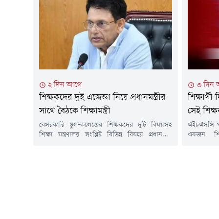
শুরু হওয়ার কথা রয়েছে।শনিবার (৮ আগস্ট) যুগান্তরে
ওয়েবসাইট এ
প্রকাশিত এক প্রতিবেদনে এসব তথ্য জানা গেছে।এতে
উপায়ে নিজ
বলা হয়, শিক্ষা মন্ত্রণালয় সূত্রে জানা গেছে, এ উদ্যোগ
দিন শিক্ষার্
বাস্তবায়নে...
থাকবে। এর
নিজের...
২ দিন আগে
৩ দিন
শিক্ষকদের দুই এজেন্ডা নিয়ে প্রধানমন্ত্রীর
শিক্ষার্
সাথে বৈঠকে শিক্ষামন্ত্রী
সেই শিক্ষ
বেসরকারি স্কুল-কলেজের শিক্ষকদের দুটি বিষয়সহ
এইচএসসি পরী
শিক্ষা মন্ত্রণালয় সংশ্লিষ্ট বিভিন্ন বিষয়ে প্রধানমন্ত্রী
একজন শিক
তারেক রহমানের সাথে বৈঠক করছেন শিক্ষা এবং
অভিযোগে 
প্রাথমিক ও গণশিক্ষা মন্ত্রী ড. আ ন ম এহছানুল হক
ছোটবাইশদিয়
মিলন। বৈঠকে প্রধানমন্ত্রীর শিক্ষা মন্ত্রণালয়বিষয়ক
বাংলা প্
উপদেষ্টা ড. মাহদী আমিন এবং মাধ্যমিক ও উচ্চশিক্ষা
বরখাস্ত কর
বিভাগের সচিব আবদুল খালেক উপস্থিত রয়েছেন বলে
সিদ্ধান্ত
জানা গেছে।প্রধানমন্ত্রীর...
মন্ত্রণাল
বিজ্ঞপ্তিতে 