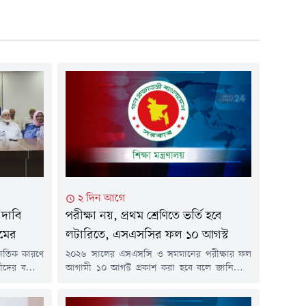
২ দিন আগে
দাবি
পরীক্ষা নয়, প্রথম শ্রেণিতে ভর্তি হবে
ামের
লটারিতে, এসএসসির ফল ১০ আগস্ট
ৈতিক কারণে
২০২৬ সালের এসএসসি ও সমমানের পরীক্ষার ফল
রীদের বকেয়া
আগামী ১০ আগস্ট প্রকাশ করা হবে বলে জানিয়েছে
বহালসহ চার
শিক্ষা মন্ত্রণালয়।এছাড়া আগামী ২০২৭ শিক্ষাবর্ষ থেকে
 নির্যাতিত
প্রথম শ্রেণিতে ভর্তি পরীক্ষার ব্যবস্থা থাকছে না।