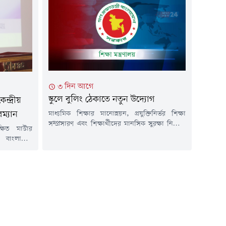
গস্ট) জাতীয়
লটারির মাধ্যমে প্রথম শ্রেণিতে শিক্ষার্থী ভর্তি করা হবে
 আয়োজিত এক
বলে জানানো হয়েছে।বৃহস্পতিবার (৬ আগস্ট) শিক্ষা
ে এসব দাবি
মন্ত্রণালয়ের এক সংবাদ বিজ্ঞপ্তিতে এ তথ্য জানানো
বক্তব্য পাঠ
হয়।বিজ্ঞপ্তিতে...
৩ দিন আগে
স্কুলে বুলিং ঠেকাতে নতুন উদ্যোগ
ন্দ্রীয়
মাধ্যমিক শিক্ষার মানোন্নয়ন, প্রযুক্তিনির্ভর শিক্ষা
ম্যান
সম্প্রসারণ এবং শিক্ষার্থীদের মানসিক সুরক্ষা নিশ্চিত
্ষিত মাস্টার
করতে বড় উদ্যোগ নিয়েছে শিক্ষা মন্ত্রণালয়। এ লক্ষ্যে
 বাংলাদেশ
মাধ্যমিক ও উচ্চ শিক্ষা অধিদপ্তরের (মাউশি) অধীন
 (ইউজিসি)
বাস্তবায়নাধীন 'লার্নিং এক্সিলারেশন ইন সেকেন্ডারি
 ভূমিকা পালন
এডুকেশন' প্রকল্পের আওতায় শিক্ষার্থীদের শিখন
ম্যান মামুন
মূল্যায়নের জন্য মোবাইল অ্যাপ, আধুনিক লার্নিং
যাক সিডিএমে
ম্যানেজমেন্ট সিস্টেম (এলএমএস) এবং শিক্ষাপ্রতিষ্ঠানে
 ফ্যাকাল্টি
বুলিং ও লিঙ্গভিত্তিক...
িতীয় 'ট্রেনিং
ও সনদ বিতরণ