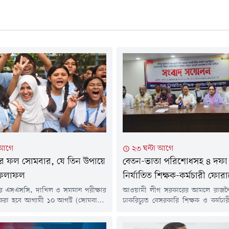
 আগে
২৩ ঘন্টা আগে
 ফল সোমবার, যে তিন উপায়ে
বেতন-ভাতা পরিশোধসহ ৪ দফা 
 ফলাফল
নির্যাতিত শিক্ষক-কর্মচারী ফোর
র এসএসসি, দাখিল ও সমমান পরীক্ষার
আওয়ামী লীগ সরকারের আমলে রাজন
 করা হবে আগামী ১০ আগস্ট (সোমবার)।
চাকরিচ্যুত বেসরকারি শিক্ষক ও কর্মচা
ভাবে ফল প্রকাশের পর পরীক্ষার্থীরা
বেতন-ভাতা পরিশোধ, চাকরিতে পুনর্
 এসএমএস, শিক্ষা বোর্ডগুলোর
দফা দাবি উত্থাপন করেছে বাংলাদেশ