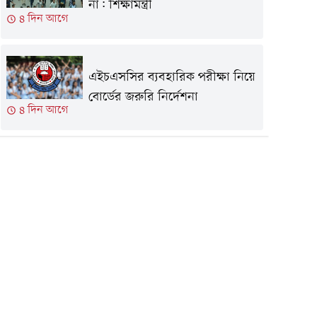
না: শিক্ষামন্ত্রী
৪ দিন আগে
এইচএসসির ব্যবহারিক পরীক্ষা নিয়ে
বোর্ডের জরুরি নির্দেশনা
৪ দিন আগে