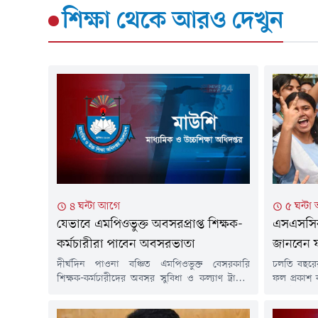
শিক্ষা
থেকে আরও দেখুন
৪ ঘন্টা আগে
৫ ঘন্টা
যেভাবে এমপিওভুক্ত অবসরপ্রাপ্ত শিক্ষক-
এসএসসির
কর্মচারীরা পাবেন অবসরভাতা
জানবেন
দীর্ঘদিন পাওনা বঞ্চিত এমপিওভুক্ত বেসরকারি
চলতি বছরে
শিক্ষক-কর্মচারীদের অবসর সুবিধা ও কল্যাণ ট্রাস্টের
ফল প্রকাশ
অর্থ বিতরণের উদ্যোগ নেওয়া হয়েছে। আগামী ১৫
আনুষ্ঠানিক
আগস্ট ৬৪ জেলায় একযোগে এই অর্থ বিতরণ কার্যক্রম
মোবাইলের