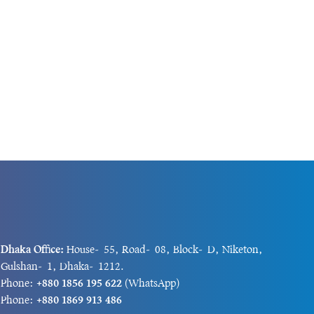
Dhaka Office:
House-55, Road-08, Block-D, Niketon,
Gulshan-1, Dhaka-1212.
Phone:
+880 1856 195 622
(WhatsApp)
Phone:
+880 1869 913 486