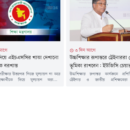
বং শিক্ষাপ্রতিষ্ঠানভিত্তিক ফল-এই তিন
শিক্ষক-কর্মচারী ফোরাম।শুক্রবার (৭ আ
েদের ফল জানতে পারবেন। ফল প্রকাশের
প্রেসক্লাবের জহুর হোসেন চৌধুরী হলে
থীদের সুবিধার জন্য প্রতিটি পদ্ধতিই খোলা
সংবাদ সম্মেলনে সংগঠনটির পক্ষ থেক
ফলে ফল প্রকাশের দিন পরীক্ষার্থীরা
তুলে ধরা হয়।সংবাদ সম্মেলনে লিখিত 
করেন...
 আগে
৩ দিন আগে
থী দিয়ে এইচএসসির খাতা দেখানো
উচ্চশিক্ষার রূপান্তরে ট্রেইনাররা কে
ক বরখাস্ত
ভূমিকা রাখবেন: ইউজিসি চেয়ার
ক্ষার উত্তরপত্র নিজে মূল্যায়ন না করে
উচ্চশিক্ষার রূপান্তর কার্যক্রমে প্রশিক
্ষার্থীকে দিয়ে মূল্যায়ন করানোর
ট্রেইনার ও জাতীয় প্রশিক্ষকেরা
পটুয়াখালীর রাঙ্গাবালী উপজেলার
বিশ্ববিদ্যালয় মঞ্জুরী কমিশনের
া বিজনেস ম্যানেজমেন্ট ইনস্টিটিউটের
কর্মপরিকল্পনা বাস্তবায়নে গুরুত্বপূর্ণ
রভাষক মো. রিপন হোসেনকে সাময়িক
করবেন বলে জানিয়েছেন ইউজিসির চেয়ার
া হয়েছে। গত ৩ আগস্ট তার বিরুদ্ধে এ
আহমেদ।মঙ্গলবার রাতে সাভারের ব্র্
 নেওয়া হয়।বুধবার (৫ আগস্ট) শিক্ষা
হিট প্রকল্পের আওতায় আয়োজিত 'সিনিয়র
য়ের জনসংযোগ বিভাগ থেকে পাঠানো এক
প্রফেশনাল ডেভেলপমেন্ট প্রোগ্রাম'-এর দ্ব
বিষয়টি জানানো...
অব ট্রেইনার্স' কর্মসূচির সমাপনী 
অনুষ্ঠানে প্রধান...