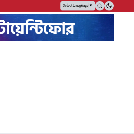
Select Language
▼