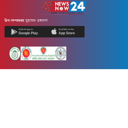
উপ-সম্পাদকঃ
মুহাম্মদ ওসমান
Android app on
Available on the
Google Play
App Store
Newsnow24.com is a leading multimedia news portal in Bangladesh.
Contains not only news, new news, views, opinion, politics,
entertainment, sports, lifestyle, travel, health, and others. We are
committed to focusing on Probash news all around the world with
visuals.
তথ্য অধিদফতরের নিবন্ধন নম্বর :১৩৫
Dhaka Office:
House-55, Road-08, Block-D, Niketon, Gulshan-1,
Dhaka-1212.
Phone:
+880 1856 195 622
(WhatsApp)