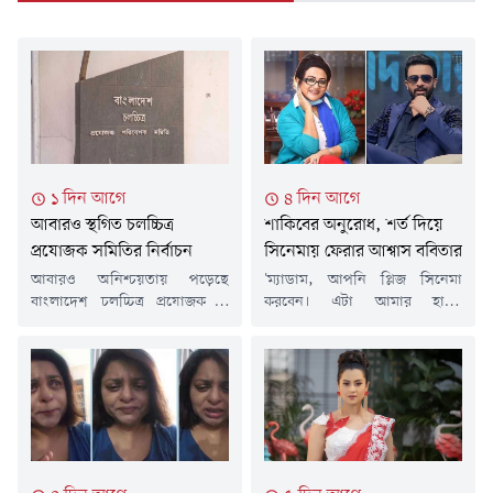
১ দিন আগে
৪ দিন আগে
আবারও স্থগিত চলচ্চিত্র
শাকিবের অনুরোধ, শর্ত দিয়ে
প্রযোজক সমিতির নির্বাচন
সিনেমায় ফেরার আশ্বাস ববিতার
আবারও অনিশ্চয়তায় পড়েছে
'ম্যাডাম, আপনি প্লিজ সিনেমা
বাংলাদেশ চলচ্চিত্র প্রযোজক ও
করবেন। এটা আমার হাম্বল
পরিবেশক সমিতির (২০২৬-২০২৮)
রিকোয়েস্ট আপনার প্রতি। আপনার
নির্বাচন। আজ ৮ আগস্ট অনুষ্ঠিত
সাথে আমি আরো কাজ করতে
হওয়ার কথা থাকলেও হাইকোর্টের
চাই।'- এভাবেই কিংবদন্তি
নির্দেশে নির্বাচন এবং সংশ্লিষ্ট সব
অভিনেত্রী ফরিদা আক্তার ববিতাকে
কার্যক্রম দুই মাসের জন্য স্থগিত করা
আবারো অভিনয়ে ফেরার জন্য
হয়েছে।বৃহস্পতিবার বিচারপতি
অনুরোধ করলেন ঢালিউড
আহমেদ সোহেল ও বিচারপতি
সুপারস্টার শাকিব খান। দীর্ঘদিন
ফাতেমা আনওয়ারের সমন্বয়ে গঠিত
ধরে বড় পর্দা থেকে দূরে রয়েছেন