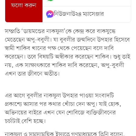
ফলো করুন
নিউজনাউ২৪ ম্যাসেঞ্জার
সম্প্রতি ‘ডায়মন্ডের নাকফুল’কে কেন্দ্র করে বাকযুদ্ধে
মেতেছেন অপু-ববুলী। যা বুবলীর জন্মদিনে উপহার হিসেবে
স্বামী শাকিব খানের পক্ষ থেকে পেয়েছেন বলে দাবি
করেছেন। তবে বিষয়টি অস্বীকার করেছেন শাকিব। শুধু তাই
নয়, এক সাক্ষাৎকারে শাকিব দাবি করেছেন, অপু-বুবলী
এখন তার জীবনে অতীত।
এর আগে বুবলীর নাকফুল উপহার পাওয়া সংবাদটি
প্রকাশ্যে আসার পর কথার খোঁচা দেন অপু। যাই হোক,
অভিনয়ের বাইরে এখন যেন শোবিজে ব্যক্তিজীবনের
চর্চাটাই বেশি হচ্ছে।
নাকফুল ও সমসাময়িক ইস্যুতে গণমাধ্যমকে তিনি বলেন,