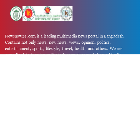
Newsnow24.com is a leading multimedia news portal in Bangladesh.
Contains not only news, new news, views, opinion, politics,
entertainment, sports, lifestyle, travel, health, and others. We are
committed to focusing on Probash news all around the world with
visuals.
তথ্য অধিদফতরের নিবন্ধন নম্বর :১৩৫
Dhaka Office:
House-55, Road-08, Block-D, Niketon, Gulshan-1,
Dhaka-1212.
Phone:
+880 1856 195 622
(WhatsApp)
Phone:
+880 1869 913 486
Chittagong office:
House-85/A, Road-7, 5th Floor, O.R.Nizam Road
R/A, 15 No. Bagmoniram,Panchlaish, Chattogram 4000.
Phone:
+880 1850 414 847
Phone:
+880 1313 427 319
Email:
newsnow24official@gmail.com