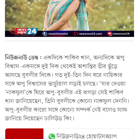
নিউজনাউ ডেস্ক:
একদিকে শাকিব খান, অন্যদিকে অপু
বিশ্বাস-একসঙ্গে দুই দিক থেকেই অশান্তির তীর ছুঁড়ে
আসছে বুবলীর দিকে। গত দুই-তিন দিন ধরে নায়িকার
সঙ্গে অপু বিশ্বাসের ভার্চ্যুয়াল লড়াই চলছে। ‘যার দেওয়া
'নাকফুল’কে ঘিরে অপু-বুবলীর এই ঝগড়া সেই শাকিব
খান জানিয়েছেন, তিনি বুবলীকে কোনো নাকফুল দেননি।
অপু-বুবলীর কারো সঙ্গে কোনো সম্পর্ক নেই বলেও সাফ
জানিয়ে দিয়েছেন ঢালিউড কিং।
নিউজনাউ২৪ হোয়াটসঅ্যাপ