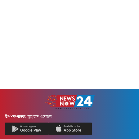
উপ-সম্পাদকঃ
মুহাম্মদ ওসমান
Android app on
Available on the
Google Play
App Store