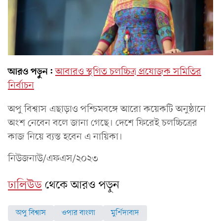
আরও পড়ুন:
আবারও স্থগিত চলচ্চিত্র প্রযোজক সমিতির
নির্বাচন
অপু বিশ্বাস এছাড়াও পশ্চিমবঙ্গে আরো কয়েকটি অনুষ্ঠানে
অংশ নেবেন বলে জানা গেছে। দেশে ফিরেই চলচ্চিত্রের
কাজ নিয়ে ব্যস্ত হবেন এ নায়িকা।
নিউজনাউ/এফএস/২০২৩
ঢালিউড
থেকে আরও পড়ুন
অপু বিশ্বাস
ওপার বাংলা
মুর্শিদাবাদ