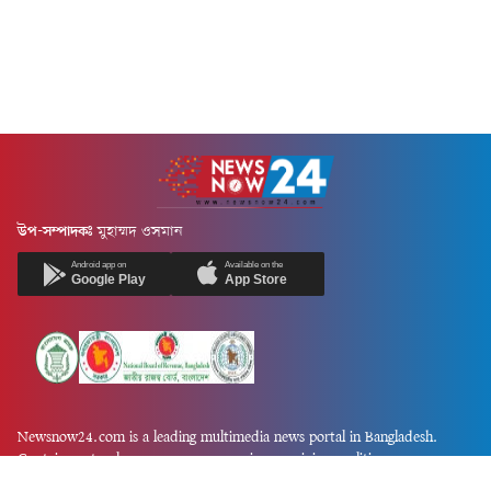
উপ-সম্পাদকঃ
মুহাম্মদ ওসমান
Android app on
Available on the
Google Play
App Store
Newsnow24.com is a leading multimedia news portal in Bangladesh.
Contains not only news, new news, views, opinion, politics,
entertainment, sports, lifestyle, travel, health, and others. We are