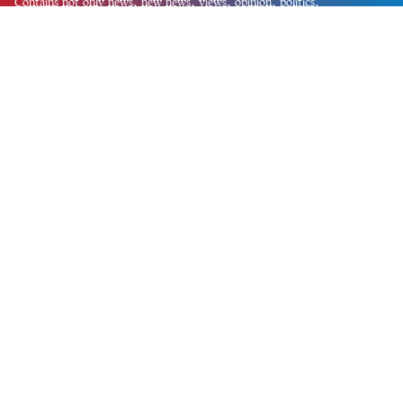
Contains not only news, new news, views, opinion, politics,
entertainment, sports, lifestyle, travel, health, and others. We are
committed to focusing on Probash news all around the world with
visuals.
তথ্য অধিদফতরের নিবন্ধন নম্বর :১৩৫
Dhaka Office:
House-55, Road-08, Block-D, Niketon, Gulshan-1,
Dhaka-1212.
Phone:
+880 1856 195 622
(WhatsApp)
Phone:
+880 1869 913 486
Chittagong office:
House-85/A, Road-7, 5th Floor, O.R.Nizam Road
R/A, 15 No. Bagmoniram,Panchlaish, Chattogram 4000.
Phone:
+880 1850 414 847
Phone:
+880 1313 427 319
Email:
newsnow24official@gmail.com
Design and Developed by
Md. Asif Iqbal
Privacy Policy
Contact Us