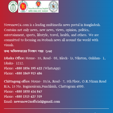
Newsnow24.com is a leading multimedia news portal in Bangladesh.
Contains not only news, new news, views, opinion, politics,
entertainment, sports, lifestyle, travel, health, and others. We are
committed to focusing on Probash news all around the world with
visuals.
তথ্য অধিদফতরের নিবন্ধন নম্বর :১৩৫
Dhaka Office:
House-55, Road-08, Block-D, Niketon, Gulshan-1,
Dhaka-1212.
Phone:
+880 1856 195 622
(WhatsApp)
Phone:
+880 1869 913 486
Chittagong office:
House-85/A, Road-7, 5th Floor, O.R.Nizam Road
R/A, 15 No. Bagmoniram,Panchlaish, Chattogram 4000.
Phone:
+880 1850 414 847
Phone:
+880 1313 427 319
Email:
newsnow24official@gmail.com