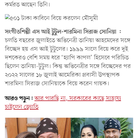
কর্মরত আছেন তিনি।
সংগীতশিল্পী এস আই টুটুল-শারমিনা সিরাজ সোনিয়া :
চলতি বছরের জুলাইতে অভিনেত্রী তানিয়া আহমেদের সঙ্গে
বিচ্ছেদ হয় এস আই টুটুলের। ১৯৯৯ সালে বিয়ে করে দুই
দশকেরও বেশি সময় ধরে ‘হ্যাপি কাপল’ হিসেবে পরিচিত
ছিলেন তানিয়া-টুটুল। কিন্তু অভিনেত্রীর সঙ্গে বিচ্ছেদের পর
২০২২ সালের ১৮ জুলাই আমেরিকা প্রবাসী উপস্থাপক
শারমিনা সিরাজ সোনিয়াকে বিয়ে করেন গায়ক।
আরও পড়ুন:
আর পারছি না, সরকারের কাছে সাহায্য
চাইলেন জ্যোতি