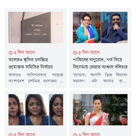
২ দিন আগে
৫ দিন আগে
আবারও স্থগিত চলচ্চিত্র
শাকিবের অনুরোধ, শর্ত দিয়ে
প্রযোজক সমিতির নির্বাচন
সিনেমায় ফেরার আশ্বাস ববিতার
আবারও অনিশ্চয়তায় পড়েছে
'ম্যাডাম, আপনি প্লিজ সিনেমা
বাংলাদেশ চলচ্চিত্র প্রযোজক ও
করবেন। এটা আমার হাম্বল
পরিবেশক সমিতির (২০২৬-২০২৮)
রিকোয়েস্ট আপনার প্রতি। আপনার
নির্বাচন। আজ ৮ আগস্ট অনুষ্ঠিত
সাথে আমি আরো কাজ করতে
হওয়ার কথা থাকলেও হাইকোর্টের
চাই।'- এভাবেই কিংবদন্তি
নির্দেশে নির্বাচন এবং সংশ্লিষ্ট সব
অভিনেত্রী ফরিদা আক্তার ববিতাকে
কার্যক্রম দুই মাসের জন্য স্থগিত করা
আবারো অভিনয়ে ফেরার জন্য
হয়েছে।বৃহস্পতিবার বিচারপতি
অনুরোধ করলেন ঢালিউড
আহমেদ সোহেল ও বিচারপতি
সুপারস্টার শাকিব খান। দীর্ঘদিন
ফাতেমা আনওয়ারের সমন্বয়ে গঠিত
ধরে বড় পর্দা থেকে দূরে রয়েছেন
৫ দিন আগে
৬ দিন আগে
হাইকোর্টের একটি বেঞ্চ এ আদেশ
ববিতা। মনের মতো গল্প ও চরিত্র না