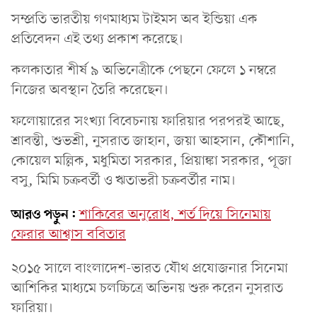
সম্প্রতি ভারতীয় গণমাধ্যম টাইমস অব ইন্ডিয়া এক
প্রতিবেদন এই তথ্য প্রকাশ করেছে।
কলকাতার শীর্ষ ৯ অভিনেত্রীকে পেছনে ফেলে ১ নম্বরে
নিজের অবস্থান তৈরি করেছেন।
ফলোয়ারের সংখ্যা বিবেচনায় ফারিয়ার পরপরই আছে,
শ্রাবন্তী, শুভশ্রী, নুসরাত জাহান, জয়া আহসান, কৌশানি,
কোয়েল মল্লিক, মধুমিতা সরকার, প্রিয়াঙ্কা সরকার, পূজা
বসু, মিমি চক্রবর্তী ও ঋতাভরী চক্রবর্তীর নাম।
আরও পড়ুন:
শাকিবের অনুরোধ, শর্ত দিয়ে সিনেমায়
ফেরার আশ্বাস ববিতার
২০১৫ সালে বাংলাদেশ-ভারত যৌথ প্রযোজনার সিনেমা
আশিকির মাধ্যমে চলচ্চিত্রে অভিনয় শুরু করেন নুসরাত
ফারিয়া।