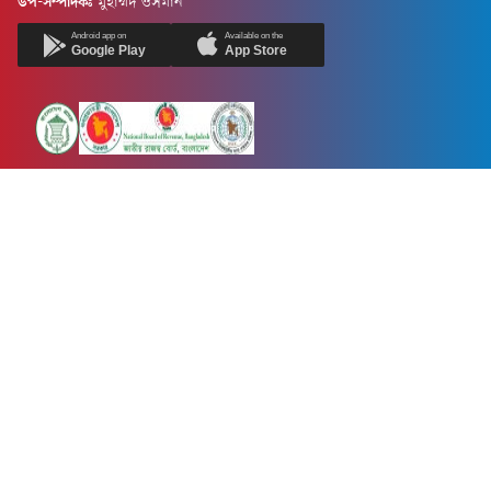
উপ-সম্পাদকঃ
মুহাম্মদ ওসমান
Android app on
Available on the
Google Play
App Store
Newsnow24.com is a leading multimedia news portal in Bangladesh.
Contains not only news, new news, views, opinion, politics,
entertainment, sports, lifestyle, travel, health, and others. We are
committed to focusing on Probash news all around the world with
visuals.
তথ্য অধিদফতরের নিবন্ধন নম্বর :১৩৫
Dhaka Office:
House-55, Road-08, Block-D, Niketon, Gulshan-1,
Dhaka-1212.
Phone:
+880 1856 195 622
(WhatsApp)
Phone:
+880 1869 913 486
Chittagong office:
House-85/A, Road-7, 5th Floor, O.R.Nizam Road
R/A, 15 No. Bagmoniram,Panchlaish, Chattogram 4000.