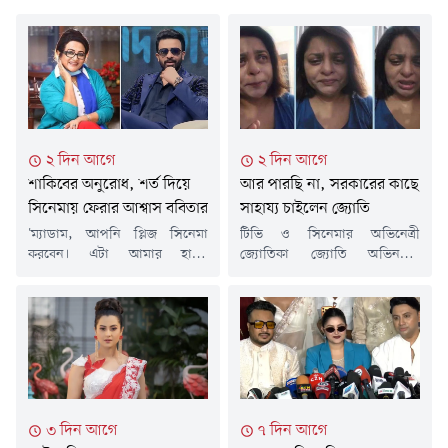
২ দিন আগে
২ দিন আগে
শাকিবের অনুরোধ, শর্ত দিয়ে
আর পারছি না, সরকারের কাছে
সিনেমায় ফেরার আশ্বাস ববিতার
সাহায্য চাইলেন জ্যোতি
'ম্যাডাম, আপনি প্লিজ সিনেমা
টিভি ও সিনেমার অভিনেত্রী
করবেন। এটা আমার হাম্বল
জ্যোতিকা জ্যোতি অভিনয়ের
রিকোয়েস্ট আপনার প্রতি। আপনার
পাশাপাশি সামাজিক মাধ্যমেও
সাথে আমি আরো কাজ করতে
নানা বিতর্কের কেন্দ্রে ছিলেন
চাই।'- এভাবেই কিংবদন্তি
একসময়। এবার ফেসবুক লাইভে
অভিনেত্রী ফরিদা আক্তার ববিতাকে
এসে কান্নায় ভেঙে পড়লেন এই
আবারো অভিনয়ে ফেরার জন্য
অভিনেত্রী। জানালেন, নিজের
অনুরোধ করলেন ঢালিউড
বর্তমান অবস্থার কথা। দাবি
সুপারস্টার শাকিব খান। দীর্ঘদিন
করেছেন, তিনি মানসিকভাবে ভীষণ
ধরে বড় পর্দা থেকে দূরে রয়েছেন
বিপর্যস্ত, কাজ পাচ্ছেন না, নানা
৩ দিন আগে
৭ দিন আগে
ববিতা। মনের মতো গল্প ও চরিত্র না
মহল থেকে পরিকল্পিতভাবে তাকে