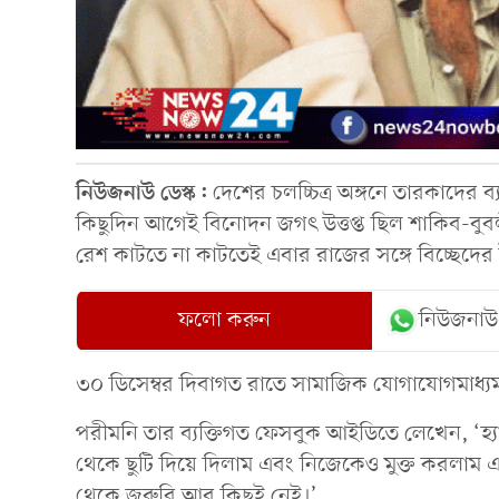
নিউজনাউ ডেস্ক:
দেশের চলচ্চিত্র অঙ্গনে তারকাদের ব
কিছুদিন আগেই বিনোদন জগৎ উত্তপ্ত ছিল শাকিব-বুবল
রেশ কাটতে না কাটতেই এবার রাজের সঙ্গে বিচ্ছেদের
ফলো করুন
নিউজনাউ
৩০ ডিসেম্বর দিবাগত রাতে সামাজিক যোগাযোগমাধ্যম
পরীমনি তার ব্যক্তিগত ফেসবুক আইডিতে লেখেন, ‘হ্য
থেকে ছুটি দিয়ে দিলাম এবং নিজেকেও মুক্ত করলাম একট
থেকে জরুরি আর কিছুই নেই।’