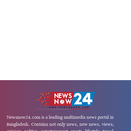
 অভিনেত্রী। ফাস করেছেন...
ফাইনাল ৯০ মিনিট গোলশূন্য শেষ হয়। অ
Newsnow24.com is a leading multimedia news portal in
Bangladesh. Contains not only news, new news, views,