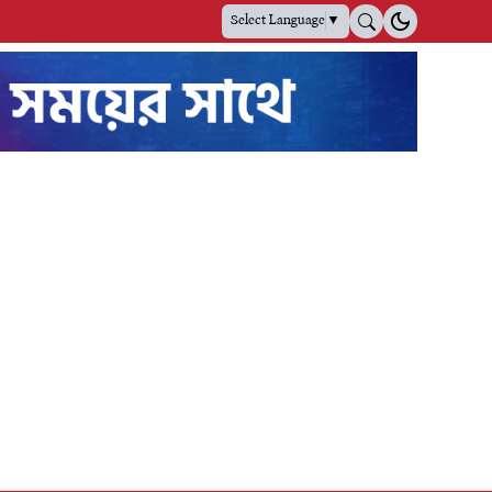
Select Language
▼