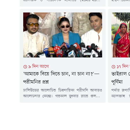
প্রযোজক ও পরিবেশক সমিতির (২০২৬-২০২৮)
হাম্বল রিক
নির্বাচন। আজ ৮ আগস্ট অনুষ্ঠিত হওয়ার কথা
আরো কাজ 
থাকলেও হাইকোর্টের নির্দেশে নির্বাচন এবং সংশ্লিষ্ট সব
অভিনেত্রী 
কার্যক্রম দুই মাসের জন্য স্থগিত করা হয়েছে।
ফেরার জন্
বৃহস্পতিবার বিচারপতি আহমেদ সোহেল ও বিচারপতি
শাকিব খান
ফাতেমা আনওয়ারের সমন্বয়ে গঠিত হাইকোর্টের একটি
রয়েছেন ববি
বেঞ্চ এ আদেশ দেন। আদালত এফবিসিসিআই
অভিনয়ে...
সালিশ ট্রাইব্যুনালে...
৯ দিন আগে
১৭ দিন
'আমাকে বিয়ে দিতে চান, না চান না?'—
ভাইরাল সে
পরীমনির প্রশ্ন
পূর্ণিমা
ঢালিউডের আলোচিত চিত্রনায়িকা পরীমনি আবারও
পর্দার রূপ
আলোচনার কেন্দ্রে। গতকাল বুধবার রাতে গুলশান
ক্যানভাস ঢ
শুটিংক্লাবে এক স্টাইলিশ অ্যাওয়ার্ড অনুষ্ঠানে
পূর্ণিমার 
গণমাধ্যমকর্মীদের সাথে খোলামেলা আলাপচারিতায়
উন্মাদনা। স
নিজের জীবন, বিতর্ক, গ্রেপ্তার ও ব্যক্তিগত সংগ্রাম
আকর্ষণ।তবে
নিয়ে সরব হন তিনি। এক পর্যায়ে উপস্থিত সাংবাদিক
পড়া একটি 
ও ইউটিউবারদের উদ্দেশ্যে হালকা মেজাজে প্রশ্ন ছুঁড়ে
'ভাইরাল গু