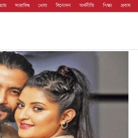
গ্রাম
সারাবিশ্ব
খেলা
বিনোদন
অর্থনীতি
শিক্ষা
প্রবাস