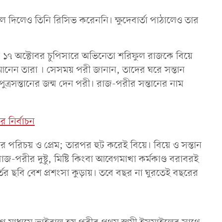
দিলেও তিনি রিসিভ করেননি। ক্ষুদেবার্তা পাঠালেও তার
র ১৭ অক্টোবর চুপিসারে অভিনেতা শরিফুল রাজকে বিয়ে
আনেন তারা । সেসময় পরী জানান, তাদের ঘরে সন্তান
রসন্তানের জন্ম দেন পরী। রাজ-পরীর সন্তানের নাম
র নির্বাচন
র পরিচয় ও প্রেম; তারপর হুট করেই বিয়ে। বিয়ে ও সন্তান
-পরীর দুষ্টু, মিষ্টি কিংবা আবেগমাখা কর্মকাণ্ড বরাবরই
্তের ছবি বেশ প্রশংসা কুড়ায়। তবে বছর না ঘুরতেই বছরের