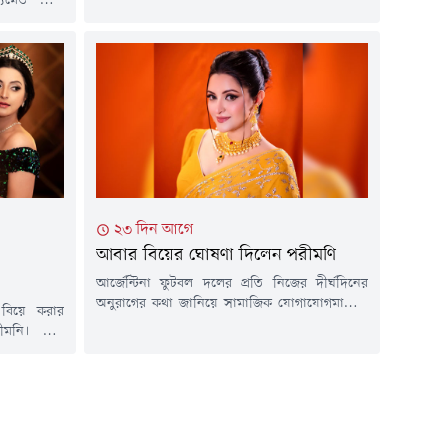
্যমেও নানা
সিনেমায় অনবদ্য অভিনয়ের জন্য উৎসবটিতে সেরা
এবার ফেসবুক
অভিনেত্রীর সম্মাননা অর্জন করেছেন তিনি। এমন
 অভিনেত্রী।
সম্মাননা পেয়ে সামাজিক মাধ্যমে আবেগঘন বার্তা
 কথা। দাবি
দিয়ে সবাইকে ধন্যবাদ ও কৃতজ্ঞতা প্রকাশ করেছেন
র্যস্ত, কাজ
এই তারকা। সামাজিক মাধ্যমে পোস্ট করে নিজের...
িতভাবে তাকে
র সন্ধ্যায়
২৩ দিন আগে
আবার বিয়ের ঘোষণা দিলেন পরীমণি
আর্জেন্টিনা ফুটবল দলের প্রতি নিজের দীর্ঘদিনের
অনুরাগের কথা জানিয়ে সামাজিক যোগাযোগমাধ্যমে
 বিয়ে করার
এক চাঞ্চল্যকর মন্তব্য করেছেন ঢাকাই চলচ্চিত্রের
রীমনি। তবে
জনপ্রিয় অভিনেত্রী পরীমণি। বুধবার মধ্যরাতে
র হারের পর
ফেসবুকে দেওয়া এক পোস্টে তিনি জানান, আর্জেন্টিনা
স্টে পরীমনি
চ্যাম্পিয়ন হলে তিনি পুনরায় বিয়ের পিঁড়িতে বসবেন।
 ভালোবাসার
প্রিয় দলের প্রতি শুভকামনা জানাতে গিয়ে করা এই
 (১৯ জুলাই)
রসিকতাপূর্ণ মন্তব্যটি মুহূর্তেই সামাজিক
মে বিশ্বকাপ
যোগাযোগমাধ্যমে ভাইরাল...