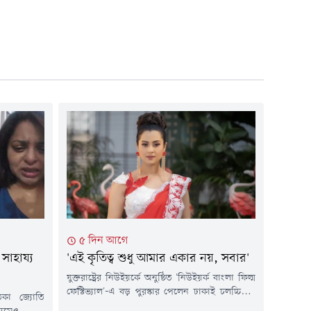
৫ দিন আগে
সাহায্য
'এই কৃতিত্ব শুধু আমার একার নয়, সবার'
যুক্তরাষ্ট্রের নিউইয়র্কে অনুষ্ঠিত 'নিউইয়র্ক বাংলা ফিল্ম
ফেস্টিভ্যাল'-এ বড় পুরস্কার পেলেন ঢাকাই চলচ্চিত্রের
িকা জ্যোতি
জনপ্রিয় চিত্রনায়িকা শবনম বুবলী। 'দেয়ালের দেশ'