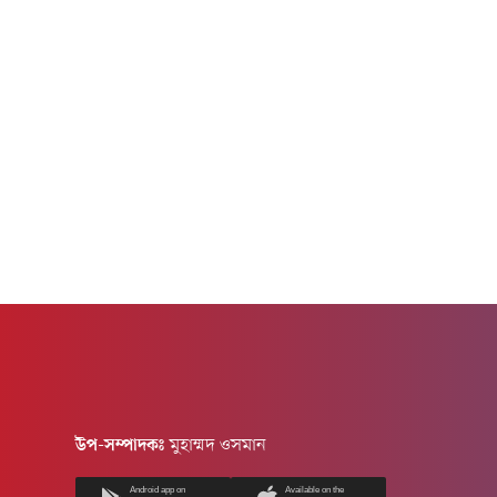
দেন-"আমাকে বিয়ে দিতে চান, না চান না?"-এই
মেতেছেন এই
প্রশ্নের...
উপ-সম্পাদকঃ
মুহাম্মদ ওসমান
Android app on
Available on the