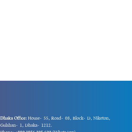
তিরিক্ত...
Dhaka Office:
House-55, Road-08, Block-D, Niketon,
Gulshan-1, Dhaka-1212.