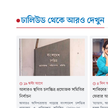
ঢালিউড
থেকে আরও দেখুন
১৯ ঘন্টা আগে
৪ দিন 
আবারও স্থগিত চলচ্চিত্র প্রযোজক সমিতির
শাকিবের 
নির্বাচন
ফেরার আশ
আবারও অনিশ্চয়তায় পড়েছে বাংলাদেশ চলচ্চিত্র
'ম্যাডাম, 