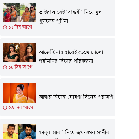
ভাইরাল সেই ‘বান্ধবী’ নিয়ে মুখ
খুললেন পূর্ণিমা
১৭ দিন আগে
আর্জেন্টিনার হারেই ভেস্তে গেলো
পরীমনির বিয়ের পরিকল্পনা
১৯ দিন আগে
আবার বিয়ের ঘোষণা দিলেন পরীমণি
২৩ দিন আগে
'চাবুক মারা’ নিয়ে জয়-ওমর সানীর