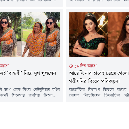
োয়েস্ট আপনার প্রতি। আপনার সাথে আমি
অভিনয়ের পাশাপাশি সামাজিক মাধ
করতে চাই।'- এভাবেই কিংবদন্তি
বিতর্কের কেন্দ্রে ছিলেন একসময়। 
ফরিদা আক্তার ববিতাকে আবারো অভিনয়ে
লাইভে এসে কান্নায় ভেঙে পড়লেন এই
য অনুরোধ করলেন ঢালিউড সুপারস্টার
জানালেন, নিজের বর্তমান অবস্থার
। দীর্ঘদিন ধরে বড় পর্দা থেকে দূরে
করেছেন, তিনি মানসিকভাবে ভীষণ বিপ
তা। মনের মতো গল্প ও চরিত্র না পাওয়ায়
পাচ্ছেন না, নানা মহল থেকে পরিকল্প
একঘরে করে রাখা হচ্ছে।গতকাল সোমবা
ফেসবুক...
 আগে
১৯ দিন আগে
ই ‘বান্ধবী’ নিয়ে মুখ খুললেন
আর্জেন্টিনার হারেই ভেস্তে গেলো
পরীমনির বিয়ের পরিকল্পনা
ালি জগৎ হোক কিংবা নেটদুনিয়ার রঙিন
আর্জেন্টিনা বিশ্বকাপ জিতলে আবার
াকাই সিনেমার জনপ্রিয় চিত্রনায়িকা
ঘোষণা দিয়েছিলেন চিত্রনায়িকা প
যেকোনো উপস্থিতি মানেই ভক্তদের আলাদা
ফাইনালে স্পেনের কাছে আর্জেন্টিনা
োশ্যাল মিডিয়ায় তিনি যেন এক চিরসবুজ
সামাজিক যোগাযোগ মাধ্যমে করা এক পো
 সম্প্রতি এক অনুষ্ঠানে নিজের ছড়িয়ে
লিখেছেন বিয়েটা আর করতে হলো না।
ভিডিও এবং বান্ধবীকে নিয়ে তৈরি হওয়া
আর্জেন্টিনা, আবার দেখা হবে।রবিবার
জব' নিয়ে দারুণ খোলামেলা আলোচনায়
রাতে নিউ জার্সির মেটলাইফ স্টেডিয়া