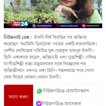
নিউজনাউ ডেস্ক:
চাঁদনী দীর্ঘ বিরতির পর অভিনয়
করেছেন 'ফ্যামিলি ডিসট্যান্স' নামের একটি ধারাবাহিকে।
দেশীয় শোবিজের পরিচিত মুখ মেহবুবা মাহনূর চাঁদনী।
তিনি একাধারে মডেল, অভিনেত্রী এবং নৃত্যশিল্পী। নন্দিত
সংগীতশিল্পী বাপ্পা মজুমদারের সঙ্গে বিচ্ছেদের পর
ব্যক্তিজীবনে এখনও একা তিনি। পছন্দমতো পাত্র পেলে
ফের বিয়ের ঘোষণা দেবেন চাঁদনী।
নিউজনাউ২৪ হোয়াটসঅ্যাপ
ফলো করুন
নিউজনাউ২৪ ম্যাসেঞ্জার