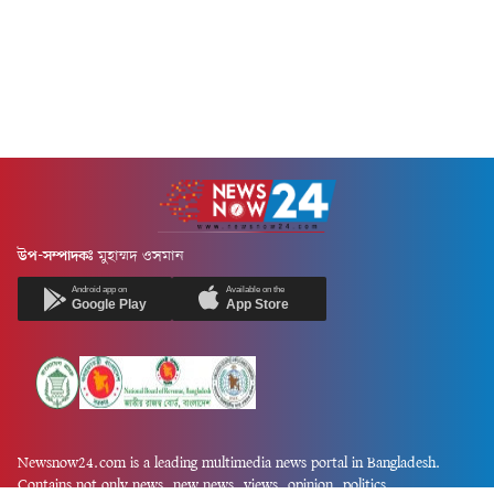
উপ-সম্পাদকঃ
মুহাম্মদ ওসমান
Android app on
Available on the
Google Play
App Store
Newsnow24.com is a leading multimedia news portal in Bangladesh.
Contains not only news, new news, views, opinion, politics,