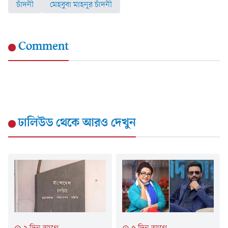
চাঁদনী
মেহবুবা মাহনূর চাঁদনী
Comment
ঢালিউড
থেকে আরও দেখুন