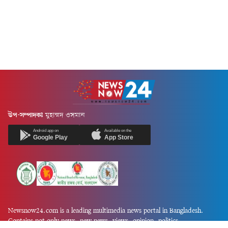
উপ-সম্পাদকঃ
মুহাম্মদ ওসমান
Android app on
Available on the
Google Play
App Store
Newsnow24.com is a leading multimedia news portal in Bangladesh.
Contains not only news, new news, views, opinion, politics,