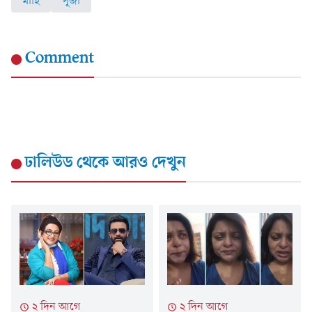
মাহি
পূজা
Comment
ঢালিউড
থেকে আরও দেখুন
২ দিন আগে
২ দিন আগে