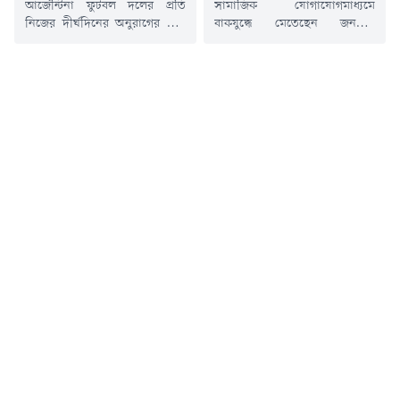
আর্জেন্টিনা ফুটবল দলের প্রতি
সামাজিক যোগাযোগমাধ্যমে
নিজের দীর্ঘদিনের অনুরাগের কথা
বাকযুদ্ধে মেতেছেন জনপ্রিয়
জানিয়ে সামাজিক
চিত্রনায়ক ওমর সানী এবং
যোগাযোগমাধ্যমে এক চাঞ্চল্যকর
অভিনেতা-উপস্থাপক শাহরিয়ার
মন্তব্য করেছেন ঢাকাই চলচ্চিত্রের
নাজিম জয়। খেলার মাঠের বাইরে
জনপ্রিয় অভিনেত্রী পরীমণি। বুধবার
এবার ফুটবল ও বিশ্বসেরা ফুটবলার
মধ্যরাতে ফেসবুকে দেওয়া এক
লিওনেল মেসিকে কেন্দ্র করে এই দুই
পোস্টে তিনি জানান, আর্জেন্টিনা
তারকার শুরু হয়েছে ভার্চুয়াল যুদ্ধ।
চ্যাম্পিয়ন হলে তিনি পুনরায় বিয়ের
গত সপ্তাহে ওমর সানী লিওনেল
পিঁড়িতে বসবেন। প্রিয় দলের প্রতি
মেসি ও আর্জেন্টিনা দল নিয়ে
শুভকামনা জানাতে গিয়ে করা এই
নিজের মতামত জানাতে ফেসবুকে
রসিকতাপূর্ণ মন্তব্যটি মুহূর্তেই
একটি ভিডিও বার্তা দেন
সামাজিক যোগাযোগমাধ্যমে
ভক্তদের।...
ভাইরাল...