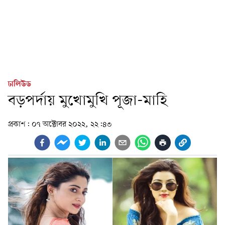
ঢালিউড
বড়পর্দায় মুখোমুখি পূজা-মাহি
প্রকাশ:
০৭ অক্টোবর ২০২২, ২২:৪৩