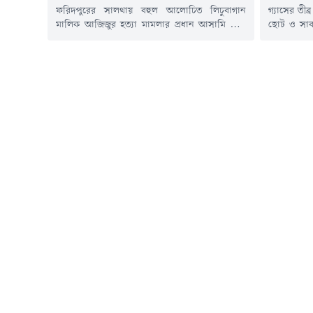
ফরিদপুরের সালথায় বহুল আলোচিত লিচুবাগান
গ্যাসের তীব
মালিক আজিজুর হত্যা মামলার প্রধান আসামি মো.
ছোট ও সাব-
শাকিল মুন্সীকে (২৫) প্রায় তিন মাস পর গ্রেপ্তার
দিনের ছুটি
করেছে পুলিশ।বৃহস্পতিবার (৬ আগস্ট) ভোররাতে
মিলিয়ে শন
ঢাকার ডিএমপির চকবাজার থানা এলাকা থেকে
কারখানার উৎ
র&zwj;্যাব-১০-এর সহযোগিতায় তাকে আটক করা
বুধবার (৬ 
হয়।গ্রেপ্তার হওয়া শাকিল মুন্সী সালথা উপজেলার
সংশ্লিষ্ট স
সোনাপুর ইউনিয়নের চরবাংরাইল গ্রামের মোশারফ
প্রতিদিন...
মুন্সির ছেলে। হত্যাকাণ্ডের...