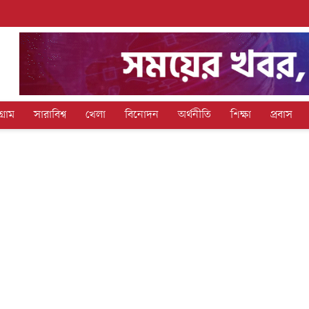
গ্রাম
সারাবিশ্ব
খেলা
বিনোদন
অর্থনীতি
শিক্ষা
প্রবাস