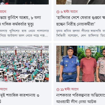
 আগে
৬ ঘন্টা আগে
ের ভয়ে কুর্নিশে আশ্রয়, ৮ তলা
‘হাসিনার দেশে ফেরার গুঞ্জনে ক্ষত
গসিক কর্মকর্তার মৃত্যু
হচ্ছেন নিরীহ নেতাকর্মীরা’
রমনায় পুলিশের হাত থেকে পালানোর
কৃষক শ্রমিক জনতা লীগের সভাপতি বঙ
ে গিয়ে আটতলা ভবন থেকে পড়ে নজরুল
সিদ্দিকী বলেছেন, শেখ হাসিনার ডিস
নামে ওয়ারেন্টভুক্ত এক আসামির মৃত্যু
ফেরার গুঞ্জনকে কেন্দ্র করে নিরীহ
তিনি গাজীপুর সিটি করপোরেশনের
নেতাকর্মীরাই সবচেয়ে বেশি ক্ষতিগ্রস্ত
কর্মকর্তা হিসেবে কর্মরত ছিলেন।বুধবার (৫
বলেন, পরিকল্পিতভাবে এমন ঘোষণা
গত রাতে সিদ্ধেশ্বরী এলাকায় গ্রেপ্তারি
নেতাকর্মীরা উৎসাহিত হতে পারতেন; ক
এড়ানোর চেষ্টাকালে এ ঘটনা ঘটে।
ধরনের ঘোষণার কারণে অনেকেই জেলে য
 পুলিশ সূত্রে জানা যায়, নিহত...
আইনি জটিলতায় পড়ছেন।বৃহস্পতিবার (৬
া আগে
১১ ঘন্টা আগে
 দুই শতাধিক কারখানায় ৩
নাশকতার পরিকল্পনার অভিযো
ি
আওয়ামী লীগ নেতা আটক