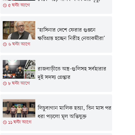
৫ ঘন্টা আগে
‘হাসিনার দেশে ফেরার গুঞ্জনে
ক্ষতিগ্রস্ত হচ্ছেন নিরীহ নেতাকর্মীরা’
৬ ঘন্টা আগে
রাজবাড়ীতে অস্ত্র-গুলিসহ সর্বহারার
দুই সদস্য গ্রেপ্তার
৮ ঘন্টা আগে
লিচুবাগান মালিক হত্যা, তিন মাস পর
ধরা পড়লো মূল অভিযুক্ত
১১ ঘন্টা আগে