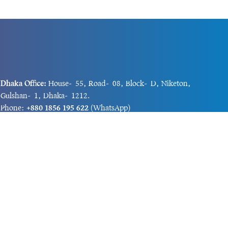
Dhaka Office:
House-55, Road-08, Block-D, Niketon,
Gulshan-1, Dhaka-1212.
Phone:
+880 1856 195 622
(WhatsApp)
Phone:
+880 1869 913 486
Chittagong office:
House-85/A, Road-7, 5th Floor,
O.R.Nizam Road R/A, 15 No. Bagmoniram,Panchlaish,
Chattogram 4000.
Phone:
+880 1850 414 847
Phone:
+880 1313 427 319
Email:
newsnow24official@gmail.com