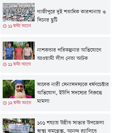
গাজীপুরে দুই শতাধিক কারখানায় ৩
দিনের ছুটি
১১ ঘন্টা আগে
নাশকতার পরিকল্পনার অভিযোগে
আওয়ামী লীগ নেতা আটক
১১ ঘন্টা আগে
সাবেক নারী সেনাসদস্যকে ধর্ষণচেষ্টার
অভিযোগ, ইউপি সদস্যের বিরুদ্ধে
মামলা
১২ ঘন্টা আগে
১০১ শয্যায় উন্নীত সাভার উপজেলা
স্বাস্থ্য কমপ্লেক্স, আনন্দ র‍্যালিতে