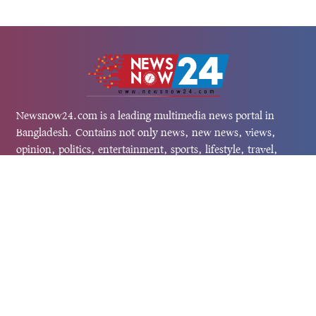
Newsnow24.com is a leading multimedia news portal in
Bangladesh. Contains not only news, new news, views,
opinion, politics, entertainment, sports, lifestyle, travel,
health, and others. We are committed to focusing on
Probash news all around the world with visuals.
তথ্য অধিদফতরের নিবন্ধন নম্বর :১৩৫