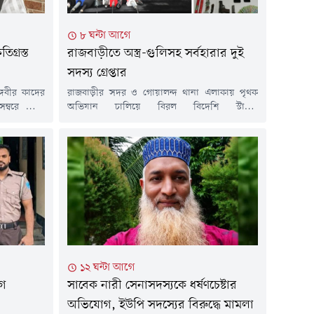
৮ ঘন্টা আগে
িগ্রস্ত
রাজবাড়ীতে অস্ত্র-গুলিসহ সর্বহারার দুই
সদস্য গ্রেপ্তার
্গবীর কাদের
রাজবাড়ীর সদর ও গোয়ালন্দ থানা এলাকায় পৃথক
েম্বরে দেশে
অভিযান চালিয়ে বিরল বিদেশি স্টার্লিং
 আওয়ামী লীগ
সাবমেশিনগান, একটি বিদেশি পিস্তল এবং ৩৪ রাউন্ড
 হচ্ছেন।তিনি
গুলিসহ দুই অস্ত্রধারীকে গ্রেপ্তার করেছে
 এলে দলটির
র&zwnj;্যাপিড অ্যাকশন ব্যাটালিয়ন
িন্তু এখন এ
(র&zwnj;্যাব)-১০।গ্রেপ্তারকৃত আসামিরা হলেন-
াচ্ছেন এবং
মো. মোমিন মোল্লা ও হাসান আলী বিশ্বাস। তাদের
 আগস্ট)...
সাথে নিষিদ্ধ সর্বহারা পার্টি মঞ্জু-জাহাঙ্গীর গ্রুপের
সংশ্লিষ্টতা রয়েছে।বুধবার সন্ধ্যা ও রাতে পৃথক দুটি...
১২ ঘন্টা আগে
গে
সাবেক নারী সেনাসদস্যকে ধর্ষণচেষ্টার
অভিযোগ, ইউপি সদস্যের বিরুদ্ধে মামলা