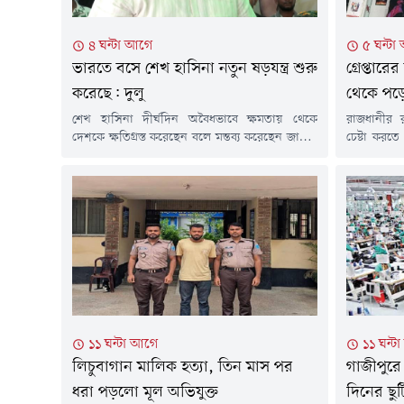
৪ ঘন্টা আগে
৫ ঘন্টা
ভারতে বসে শেখ হাসিনা নতুন ষড়যন্ত্র শুরু
গ্রেপ্তার
করেছে: দুলু
থেকে পড়ে 
শেখ হাসিনা দীর্ঘদিন অবৈধভাবে ক্ষমতায় থেকে
রাজধানীর 
দেশকে ক্ষতিগ্রস্ত করেছেন বলে মন্তব্য করেছেন জাতীয়
চেষ্টা করত
সংসদের হুইপ ও নাটোর-২ আসনের সংসদ সদস্য
ইসলাম (৫৬) 
অ্যাডভোকেট রুহুল কুদ্দুস তালুকদার দুলু। তিনি
হয়েছে। 
বলেন, দেশের মানুষ ঐক্যবদ্ধভাবে তার সরকারের
হিসাবরক্ষণ 
বিরুদ্ধে প্রতিবাদে ফুঁসে উঠেছিল। এর পরিপ্রেক্ষিতে
আগস্ট) দিবা
তিনি ভারতে গিয়ে আশ্রয় নিয়েছেন। বর্তমানে সেখান
পরোয়ানা 
থেকে শেখ হাসিনা নতুন করে...
পারিবারিক ও
১১ ঘন্টা আগে
১১ ঘন্ট
লিচুবাগান মালিক হত্যা, তিন মাস পর
গাজীপুরে
ধরা পড়লো মূল অভিযুক্ত
দিনের ছুট