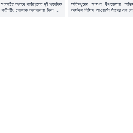
্র সংকটের কারণে গাজীপুরের দুই শতাধিক
ফরিদপুরের সালথা উপজেলায় অভিয
কন্ট্রাক্টিং পোশাক কারখানায় টানা তিন
কার্যক্রম নিষিদ্ধ আওয়ামী লীগের এক নেতা
 ঘোষণা করা হয়েছে। সরকারি ছুটির সাথে
করেছে পুলিশ। গ্রেপ্তারকৃত ব্যক্তি হ
িবার (৯ আগস্ট) পর্যন্ত অধিকাংশ
ইউনিয়নের মধ্য ফুলবাড়িয়া গ্রামের ব
পাদন কার্যক্রম বন্ধ রাখা হচ্ছে। যদিও
মাহাবুবুর রহমান পাঞ্জু (৪৮)। তিনি বল
আগস্ট) ছিল সরকারি ছুটির দিন।শ্রমিক ও
আওয়ামী লীগের সাংগঠনিক সম্পাদক।পু
ূত্র জানায়, গ্যাসের নিম্নচাপের কারণে
বুধবার (৫ আগস্ট) রাত ৩টার দিকে উপজে
ইউনিয়নের ফুলবাড়িয়া এলাকায় অভি
তাকে...