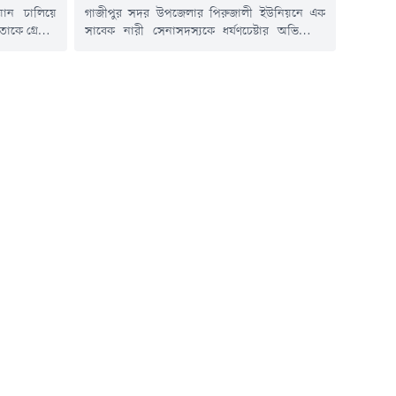
ান চালিয়ে
গাজীপুর সদর উপজেলার পিরুজালী ইউনিয়নে এক
কে গ্রেপ্তার
সাবেক নারী সেনাসদস্যকে ধর্ষণচেষ্টার অভিযোগে
লেন বল্লভদী
স্থানীয় এক ইউপি সদস্যের বিরুদ্ধে জয়দেবপুর থানায়
াসিন্দা মো.
মামলা হয়েছে। অভিযুক্ত শাহ আলম খলিফা (৫০)
্লভদী ইউনিয়ন
পিরুজালী ইউনিয়নের ৫ নম্বর ওয়ার্ডের নির্বাচিত
লিশ জানায়,
ইউপি সদস্য। মামলাটি করেছেন ভুক্তভোগীর স্বামী
লার বল্লভদী
নজরুল ইসলাম।মামলার এজাহারে অভিযোগ করা
যান চালিয়ে
হয়েছে, দীর্ঘদিন ধরে অভিযুক্ত ইউপি সদস্য
ভুক্তভোগীকে প্রেমের...