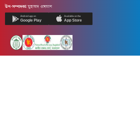
উপ-সম্পাদকঃ
মুহাম্মদ ওসমান
Android app on
Available on the
Google Play
App Store
Newsnow24.com is a leading multimedia news portal in Bangladesh.
Contains not only news, new news, views, opinion, politics,
entertainment, sports, lifestyle, travel, health, and others. We are
committed to focusing on Probash news all around the world with
visuals.
তথ্য অধিদফতরের নিবন্ধন নম্বর :১৩৫
Dhaka Office:
House-55, Road-08, Block-D, Niketon, Gulshan-1,
Dhaka-1212.
Phone:
+880 1856 195 622
(WhatsApp)
Phone:
+880 1869 913 486
Chittagong office:
House-85/A, Road-7, 5th Floor, O.R.Nizam Road