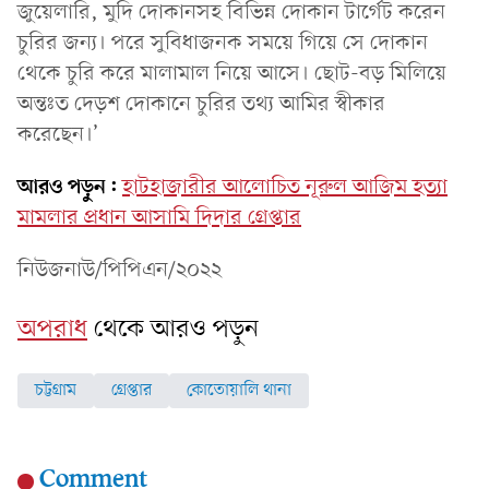
জুয়েলারি, মুদি দোকানসহ বিভিন্ন দোকান টার্গেট করেন
চুরির জন্য। পরে সুবিধাজনক সময়ে গিয়ে সে দোকান
থেকে চুরি করে মালামাল নিয়ে আসে। ছোট-বড় মিলিয়ে
অন্তঃত দেড়শ দোকানে চুরির তথ্য আমির স্বীকার
করেছেন।’
আরও পড়ুন:
হাটহাজারীর আলোচিত নূরুল আজিম হত্যা
মামলার প্রধান আসামি দিদার গ্রেপ্তার
নিউজনাউ/পিপিএন/২০২২
অপরাধ
থেকে আরও পড়ুন
চট্টগ্রাম
গ্রেপ্তার
কোতোয়ালি থানা
Comment