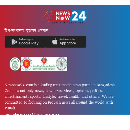
উপ-সম্পাদকঃ
মুহাম্মদ ওসমান
Android app on
Available on the
Google Play
App Store
Newsnow24.com is a leading multimedia news portal in Bangladesh.
Contains not only news, new news, views, opinion, politics,
entertainment, sports, lifestyle, travel, health, and others. We are
committed to focusing on Probash news all around the world with
visuals.
তথ্য অধিদফতরের নিবন্ধন নম্বর :১৩৫
Dhaka Office:
House-55, Road-08, Block-D, Niketon, Gulshan-1,
Dhaka-1212.