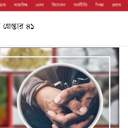
গ্রাম
সারাবিশ্ব
খেলা
বিনোদন
অর্থনীতি
শিক্ষা
প্রবাস
রেপ্তার ৪১