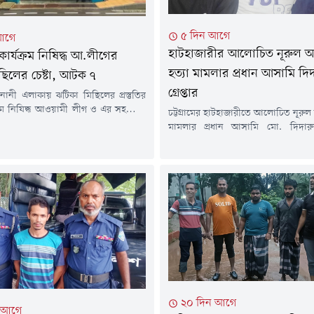
৫ দিন আগে
আগে
হাটহাজারীর আলোচিত নূরুল 
ার্যক্রম নিষিদ্ধ আ.লীগের
হত্যা মামলার প্রধান আসামি দি
ছিলের চেষ্টা, আটক ৭
গ্রেপ্তার
নানী এলাকায় ঝটিকা মিছিলের প্রস্তুতির
্রম নিষিদ্ধ আওয়ামী লীগ ও এর সহযোগী
চট্টগ্রামের হাটহাজারীতে আলোচিত নূরু
সাতজনকে আটক করা হয়েছে।গতকাল
মামলার প্রধান আসামি মো. দিদা
র দিবাগত রাত সোয়া ১২টার দিকে আর্মি
রাজধানীর কেরানীগঞ্জ এলাকা থেকে গ্রে
মের বিপরীত পাশে ঢাকা-ময়মনসিংহ
পুলিশ। রবিবার (২ আগস্ট) দিবাগত রাত
ং) মহাসড়কে অভিযান চালিয়ে তাদের
দিকে পরিচালিত বিশেষ অভিযানে তা
হয়।আটক ব্যক্তিরা হলেন-মো. আরিফ
হয়।পুলিশ জানায়, হাটহাজারী ম
. শাকিল আহমেদ (১৯), আশিক আহমেদ
পরিদর্শক (তদন্ত) মোস্তাকের নেতৃত্বে এ
)...
গোপন তথ্যের ভিত্তিতে অভিযান চালিয়ে.
২০ দিন আগে
ন আগে