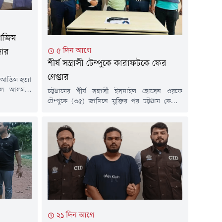
আজিম
৫ দিন আগে
দার
শীর্ষ সন্ত্রাসী টেম্পুকে কারাফটকে ফের
গ্রেপ্তার
ল আজিম হত্যা
রুল আলমকে
চট্টগ্রামের শীর্ষ সন্ত্রাসী ইসমাইল হোসেন ওরফে
প্তার করেছে
টেম্পুকে (৩৫) জামিনে মুক্তির পর চট্টগ্রাম কেন্দ্রীয়
 সাড়ে ১১টার
কারাগার থেকে বের হওয়ার মুহূর্তে নতুন একটি
কে আটক করা
মামলায় আবার গ্রেপ্তার করেছে পুলিশ।রবিবার (২
ডেল থানার
আগস্ট) বিষয়টি নিশ্চিত করেছেন সিএমপির উপ-
কটি বিশেষ দল
পুলিশ কমিশনার (প্রসিকিউশন) মুহাম্মদ হাসান
..
ইকবাল চৌধুরী।তিনি বলেন, টেম্পু একজন দুর্ধর্ষ
সন্ত্রাসী। অতীতে ১৩ বার গ্রেপ্তার হলেও প্রতিবারই
জামিনে...
২১ দিন আগে