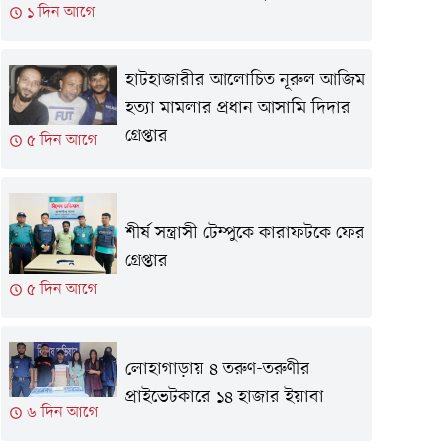
১ দিন আগে
হাটহাজারীর আলোচিত নূরুল আজিম
হত্যা মামলার প্রধান আসামি দিদার
গ্রেপ্তার
৫ দিন আগে
শীর্ষ সন্ত্রাসী টেম্পুকে কারাফটকে ফের
গ্রেপ্তার
৫ দিন আগে
লোহাগাড়ায় ৪ তরুণ-তরুণীর
প্রাইভেটকারে ১৪ হাজার ইয়াবা
৬ দিন আগে