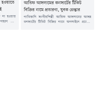
 না হওয়াতে
আতিফ আসলামের কনসার্টের টিকিট
াই
বিক্রির নামে প্রতারণা, যুবক গ্রেপ্তার
জি না হওয়ায়
পাকিস্তানি সংগীতশিল্পী আতিফ আসলামের আসন্ন
ে অপহরণ করে
কনসার্টের টিকিট বিক্রির নামে অনলাইনে প্রচারণা
 মামলার দুই
চালিয়ে তথ্যপ্রযুক্তির অপব্যবহারের অভিযোগে এক
যপ্রযুক্তির
ফেসবুক গ্রুপের অ্যাডমিনকে গ্রেপ্তার করেছে পুলিশের
রবিবার (১৯
অপরাধ তদন্ত বিভাগ (সিআইডি)।গ্রেপ্তার ব্যক্তি মো.
সবা উপজেলার
বখতিয়ার আবিদ খান (২১)। তিনি Bangladesh
থেকে তাদের
Concert & Event Connects (BCEC) নামে একটি
ার পৌর...
ফেসবুক গ্রুপের অ্যাডমিন। এ সময় তার কাছ থেকে
একটি...