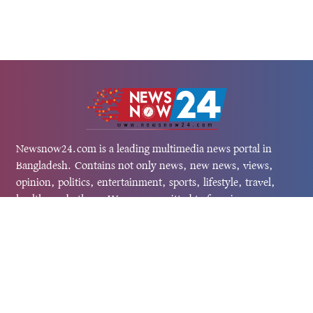
Newsnow24.com is a leading multimedia news portal in
Bangladesh. Contains not only news, new news, views,
opinion, politics, entertainment, sports, lifestyle, travel,
health, and others. We are committed to focusing on
Probash news all around the world with visuals.
তথ্য অধিদফতরের নিবন্ধন নম্বর :১৩৫