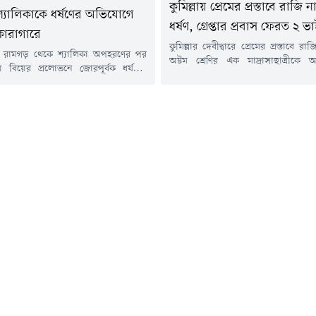
কুমিল্লায় প্রেমের প্রস্তাবে রাজি
্যালিকাকে ধর্ষণের অভিযোগে
ধর্ষণ, গ্রেপ্তার প্রবাস ফেরত ২ ভ
কারাগারে
কুমিল্লার দেবীদ্বারে প্রেমের প্রস্তাবে রা
 রামগড় থেকে শ্যালিকা অপহরণের পর
অষ্টম শ্রেণির এক মাদ্রাসাছাত্রীক
 বিয়ের প্রলোভনে জোরপূর্বক ধর্ষণের
সংঘবদ্ধ ধর্ষণের অভিযোগে দায়ের করা
াকিবুল ইসলাম রাজু নামের এক যুবককে
আসামিকে গ্রেপ্তার করেছে পুলিশ। তথ্
পাঠিয়েছেন আদালত।সোমবার (২০ জুলাই)
সহায়তা ও গোপন সংবাদের ভিত্তিতে 
গড়াছড়ি আমলি আদালতে সোপর্দ করলে
জুলাই) বিকেলে ব্রাহ্মণবাড়িয়ার ক
াগারে পাঠানোর নির্দেশ দেন বিচারক।
ডালপাড় বিলের একটি নির্জন এলাকা 
বিবার (১৯ জুলাই) রাতে অভিযুক্তকে
গ্রেপ্তার করা হয়।গ্রেপ্তাররা হলেন দেবীদ্ব
করে পুলিশ।মামলার এজাহার সূত্রে জানা