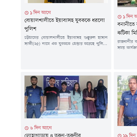
১ দিন আগে
১ দিন 
বোয়ালখালীতে ইয়াবাসহ যুবককে ধরলো
বনানীতে ক
পুলিশ
ঝটিকা মি
চট্টগ্রামের বোয়ালখালীতে ইয়াবাসহ শুক্কুরুল হাসান
রাজধানীর ব
সাফী(২৫) নামে এক যুবককে গ্রেপ্তার করেছে পুলিশ।
সময় কার্যক
গতকাল বৃহস্পতিবার (৬ আগস্ট) দিবাগত রাতে
সংগঠনের 
উপজেলার বেঙ্গুরা বাজারে ইয়াবা ট্যাবলেট বিক্রি সময়
বৃহস্পতিবা
তাকে আটক করা হয়।সাফী সারোয়াতলী ইউনিয়নের
স্টেডিয়া
৫ নাম্বার ওয়ার্ডের বেঙ্গুরা আনু মিয়া পেশকার বাড়ির
(আউটগোয়ি
হাসান শরীফের ছেলে।থানার উপপরিদর্শক (এসআই)
আটক করা 
নিংওয়াই মারমা জানান, গোপন সংবাদের ভিত্তিতে...
(১৯), মো
মোস্তফা (১৯
৬ দিন আগে
লোহাগাড়ায় ৪ তরুণ-তরুণীর
১৯ দি