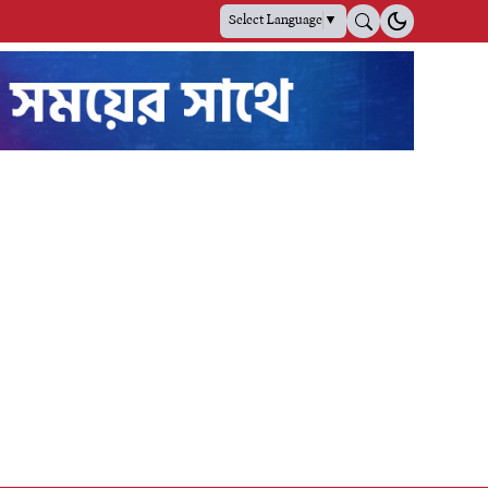
Select Language
▼