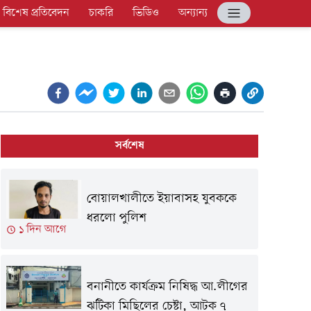
বিশেষ প্রতিবেদন
চাকরি
ভিডিও
অন্যান্য
সর্বশেষ
বোয়ালখালীতে ইয়াবাসহ যুবককে
ধরলো পুলিশ
১ দিন আগে
বনানীতে কার্যক্রম নিষিদ্ধ আ.লীগের
ঝটিকা মিছিলের চেষ্টা, আটক ৭