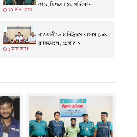
কাছে মিললো ১১ স্মার্টফোন
২৯ দিন আগে
রাজধানীতে হানিট্র্যাপে বাসায় ডেকে
ব্ল্যাকমেইল, গ্রেপ্তার ৫
১ মাস আগে