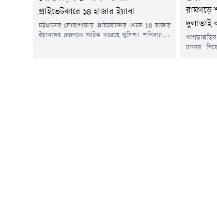
রামগড়ে শ
প্রাইভেটকারে ১৪ হাজার ইয়াবা
দুলাভাই 
চট্টগ্রামের লোহাগাড়ায় প্রাইভেটকার থেকে ১৪ হাজার
ইয়াবাসহ ৪জনকে আটক করেছে পুলিশ। শনিবার (১
খাগড়াছড়ির
আগস্ট) উপজেলার চুনতি ফরেস্ট রেঞ্জ কার্যালয়ের
ঢাকায় নিয়ে
সামনে চট্টগ্রাম-কক্সবাজার মহাসড়কে অভিযান
অভিযোগে স
চালিয়ে তাদের আটক করা হয়।আটকরা হলেন- পলাশ
কারাগারে 
মাহমুদ (৩৬), মো. সজীব মিয়া (২৮), সাদিয়া
সকালে খা
আক্তার (২৪) ও নুসরাত জাহান ইভা (১৯)।পুলিশ
যুবককে কার
জানায়, গোপন সংবাদের ভিত্তিতে চুনতি ফরেস্ট...
এর আগে রে
গ্রেপ্তার 
গেছে,...