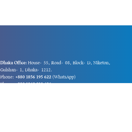
Dhaka Office:
House-55, Road-08, Block-D, Niketon,
Gulshan-1, Dhaka-1212.
Phone:
+880 1856 195 622
(WhatsApp)
Phone:
+880 1869 913 486
Chittagong office:
House-85/A, Road-7, 5th Floor,
O.R.Nizam Road R/A, 15 No. Bagmoniram,Panchlaish,
Chattogram 4000.
Phone:
+880 1850 414 847
Phone:
+880 1313 427 319
Email:
newsnow24official@gmail.com