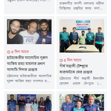
শুক্কুরুল হাসান সাফী(২৫) নামে এক
রাজধানীর বনানী এলাকায় ঝটিকা
যুবককে গ্রেপ্তার করেছে পুলিশ।
মিছিলের প্রস্তুতির সময় কার্যক্রম
গতকাল বৃহস্পতিবার (৬ আগস্ট)
নিষিদ্ধ আওয়ামী লীগ ও এর
দিবাগত রাতে উপজেলার বেঙ্গুরা
সহযোগী সংগঠনের সাতজনকে
বাজারে ইয়াবা ট্যাবলেট বিক্রি সময়
আটক করা হয়েছে।গতকাল
তাকে আটক করা হয়।সাফী
বৃহস্পতিবার দিবাগত রাত সোয়া
সারোয়াতলী ইউনিয়নের ৫ নাম্বার
১২টার দিকে আর্মি স্টেডিয়ামের
ওয়ার্ডের বেঙ্গুরা আনু মিয়া পেশকার
বিপরীত পাশে ঢাকা-ময়মনসিংহ
বাড়ির হাসান শরীফের ছেলে।
(আউটগোয়িং) মহাসড়কে অভিযান
থানার উপপরিদর্শক (এসআই)
চালিয়ে তাদের আটক করা হয়।
নিংওয়াই মারমা জানান, গোপন
৫ দিন আগে
আটক ব্যক্তিরা হলেন-মো. আরিফ
সংবাদের ভিত্তিতে...
হাটহাজারীর আলোচিত নূরুল
(১৯), মো. শাকিল আহমেদ (১৯),
৫ দিন আগে
আশিক আহমেদ মোস্তফা (১৯)...
আজিম হত্যা মামলার প্রধান
শীর্ষ সন্ত্রাসী টেম্পুকে
আসামি দিদার গ্রেপ্তার
কারাফটকে ফের গ্রেপ্তার
চট্টগ্রামের হাটহাজারীতে আলোচিত
চট্টগ্রামের শীর্ষ সন্ত্রাসী ইসমাইল
নূরুল আজিম হত্যা মামলার প্রধান
হোসেন ওরফে টেম্পুকে (৩৫)
আসামি মো. দিদারুল আলমকে
জামিনে মুক্তির পর চট্টগ্রাম কেন্দ্রীয়
রাজধানীর কেরানীগঞ্জ এলাকা থেকে
কারাগার থেকে বের হওয়ার মুহূর্তে
গ্রেপ্তার করেছে পুলিশ। রবিবার (২
নতুন একটি মামলায় আবার গ্রেপ্তার
আগস্ট) দিবাগত রাত সাড়ে ১১টার
করেছে পুলিশ।রবিবার (২ আগস্ট)
দিকে পরিচালিত বিশেষ অভিযানে
বিষয়টি নিশ্চিত করেছেন সিএমপির
তাকে আটক করা হয়।পুলিশ