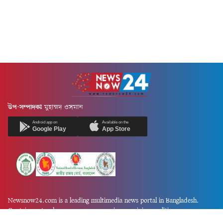
উপ-সম্পাদকঃ
মুহাম্মদ ওসমান
Android app on
Available on the
Google Play
App Store
Newsnow24.com is a leading multimedia news portal in Bangladesh.
Contains not only news, new news, views, opinion, politics,
entertainment, sports, lifestyle, travel, health, and others. We are