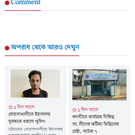
Comment
অপরাধ
থেকে আরও দেখুন
১ দিন আগে
১ দিন আগে
বোয়ালখালীতে ইয়াবাসহ
বনানীতে কার্যক্রম নিষিদ্ধ
যুবককে ধরলো পুলিশ
আ.লীগের ঝটিকা মিছিলের
চট্টগ্রামের বোয়ালখালীতে ইয়াবাসহ
চেষ্টা, আটক ৭