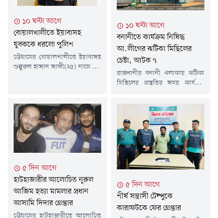
১০ ঘন্টা আগে
১০ ঘন্টা আগে
বোয়ালখালীতে ইয়াবাসহ
বনানীতে কার্যক্রম নিষিদ্ধ
যুবককে ধরলো পুলিশ
আ.লীগের ঝটিকা মিছিলের
চট্টগ্রামের বোয়ালখালীতে ইয়াবাসহ
চেষ্টা, আটক ৭
শুক্কুরুল হাসান সাফী(২৫) নামে এক
রাজধানীর বনানী এলাকায় ঝটিকা
যুবককে গ্রেপ্তার করেছে পুলিশ।
মিছিলের প্রস্তুতির সময় কার্যক্রম
গতকাল বৃহস্পতিবার (৬ আগস্ট)
নিষিদ্ধ আওয়ামী লীগ ও এর
দিবাগত রাতে উপজেলার বেঙ্গুরা
সহযোগী সংগঠনের সাতজনকে
বাজারে ইয়াবা ট্যাবলেট বিক্রি সময়
আটক করা হয়েছে।গতকাল
তাকে আটক করা হয়।সাফী
বৃহস্পতিবার দিবাগত রাত সোয়া
সারোয়াতলী ইউনিয়নের ৫ নাম্বার
১২টার দিকে আর্মি স্টেডিয়ামের
ওয়ার্ডের বেঙ্গুরা আনু মিয়া পেশকার
বিপরীত পাশে ঢাকা-ময়মনসিংহ
বাড়ির হাসান শরীফের ছেলে।
(আউটগোয়িং) মহাসড়কে অভিযান
থানার উপপরিদর্শক (এসআই)
চালিয়ে তাদের আটক করা হয়।
নিংওয়াই মারমা জানান, গোপন
৫ দিন আগে
আটক ব্যক্তিরা হলেন-মো. আরিফ
সংবাদের ভিত্তিতে...
হাটহাজারীর আলোচিত নূরুল
(১৯), মো. শাকিল আহমেদ (১৯),
৫ দিন আগে
আশিক আহমেদ মোস্তফা (১৯)...
আজিম হত্যা মামলার প্রধান
শীর্ষ সন্ত্রাসী টেম্পুকে
আসামি দিদার গ্রেপ্তার
কারাফটকে ফের গ্রেপ্তার
চট্টগ্রামের হাটহাজারীতে আলোচিত