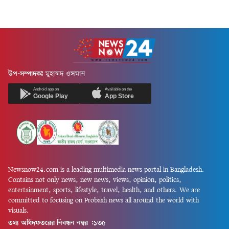
উপ-সম্পাদকঃ
মুহাম্মদ ওসমান
Android app on
Available on the
Google Play
App Store
Newsnow24.com is a leading multimedia news portal in Bangladesh.
Contains not only news, new news, views, opinion, politics,
entertainment, sports, lifestyle, travel, health, and others. We are
committed to focusing on Probash news all around the world with
visuals.
তথ্য অধিদফতরের নিবন্ধন নম্বর :১৩৫