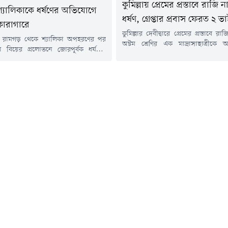
কুমিল্লায় প্রেমের প্রস্তাবে রাজি
্যালিকাকে ধর্ষণের অভিযোগে
ধর্ষণ, গ্রেপ্তার প্রবাস ফেরত ২ ভ
কারাগারে
কুমিল্লার দেবীদ্বারে প্রেমের প্রস্তাবে রা
 রামগড় থেকে শ্যালিকা অপহরণের পর
অষ্টম শ্রেণির এক মাদ্রাসাছাত্রীক
 বিয়ের প্রলোভনে জোরপূর্বক ধর্ষণের
সংঘবদ্ধ ধর্ষণের অভিযোগে দায়ের করা
াকিবুল ইসলাম রাজু নামের এক যুবককে
আসামিকে গ্রেপ্তার করেছে পুলিশ। তথ্
পাঠিয়েছেন আদালত।সোমবার (২০ জুলাই)
সহায়তা ও গোপন সংবাদের ভিত্তিতে 
গড়াছড়ি আমলি আদালতে সোপর্দ করলে
জুলাই) বিকেলে ব্রাহ্মণবাড়িয়ার ক
াগারে পাঠানোর নির্দেশ দেন বিচারক।
ডালপাড় বিলের একটি নির্জন এলাকা 
বিবার (১৯ জুলাই) রাতে অভিযুক্তকে
গ্রেপ্তার করা হয়।গ্রেপ্তাররা হলেন দেবীদ্ব
করে পুলিশ।মামলার এজাহার সূত্রে জানা