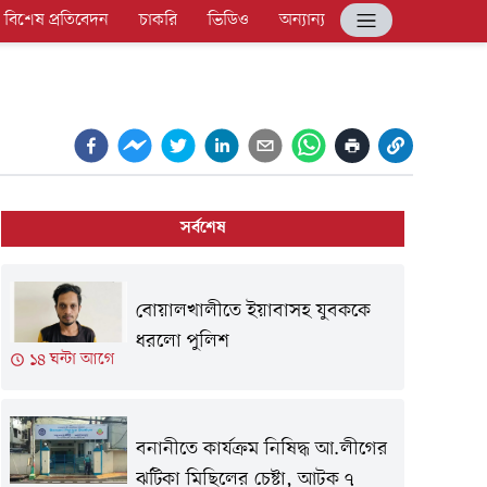
বিশেষ প্রতিবেদন
চাকরি
ভিডিও
অন্যান্য
সর্বশেষ
বোয়ালখালীতে ইয়াবাসহ যুবককে
ধরলো পুলিশ
১৪ ঘন্টা আগে
বনানীতে কার্যক্রম নিষিদ্ধ আ.লীগের
ঝটিকা মিছিলের চেষ্টা, আটক ৭