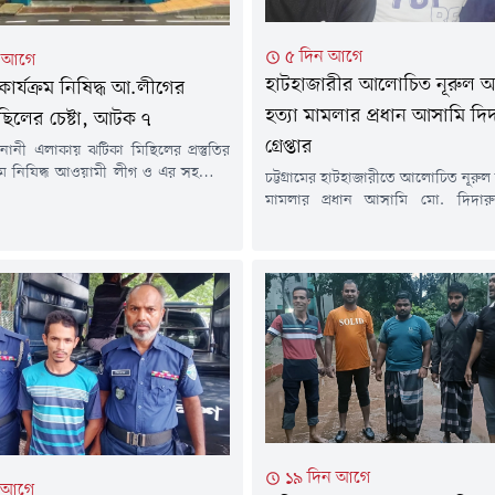
৫ দিন আগে
া আগে
হাটহাজারীর আলোচিত নূরুল 
ার্যক্রম নিষিদ্ধ আ.লীগের
হত্যা মামলার প্রধান আসামি দি
ছিলের চেষ্টা, আটক ৭
গ্রেপ্তার
নানী এলাকায় ঝটিকা মিছিলের প্রস্তুতির
্রম নিষিদ্ধ আওয়ামী লীগ ও এর সহযোগী
চট্টগ্রামের হাটহাজারীতে আলোচিত নূরু
সাতজনকে আটক করা হয়েছে।গতকাল
মামলার প্রধান আসামি মো. দিদা
র দিবাগত রাত সোয়া ১২টার দিকে আর্মি
রাজধানীর কেরানীগঞ্জ এলাকা থেকে গ্রে
মের বিপরীত পাশে ঢাকা-ময়মনসিংহ
পুলিশ। রবিবার (২ আগস্ট) দিবাগত রাত
ং) মহাসড়কে অভিযান চালিয়ে তাদের
দিকে পরিচালিত বিশেষ অভিযানে তা
হয়।আটক ব্যক্তিরা হলেন-মো. আরিফ
হয়।পুলিশ জানায়, হাটহাজারী ম
. শাকিল আহমেদ (১৯), আশিক আহমেদ
পরিদর্শক (তদন্ত) মোস্তাকের নেতৃত্বে এ
)...
গোপন তথ্যের ভিত্তিতে অভিযান চালিয়ে.
১৯ দিন আগে
ন আগে