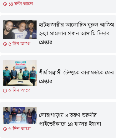
১৪ ঘন্টা আগে
হাটহাজারীর আলোচিত নূরুল আজিম
হত্যা মামলার প্রধান আসামি দিদার
গ্রেপ্তার
৫ দিন আগে
শীর্ষ সন্ত্রাসী টেম্পুকে কারাফটকে ফের
গ্রেপ্তার
৫ দিন আগে
লোহাগাড়ায় ৪ তরুণ-তরুণীর
প্রাইভেটকারে ১৪ হাজার ইয়াবা
৬ দিন আগে