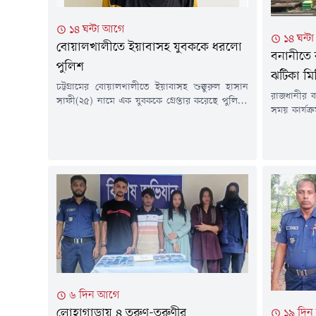
১৪ ঘন্টা আগে
১৪ ঘন্ট
বোয়ালখালীতে ইয়াবাসহ যুবককে ধরলো
বনানীতে ক
পুলিশ
ঝটিকা মি
চট্টগ্রামের বোয়ালখালীতে ইয়াবাসহ শুক্কুরুল হাসান
রাজধানীর ব
সাফী(২৫) নামে এক যুবককে গ্রেপ্তার করেছে পুলিশ।
সময় কার্যক
গতকাল বৃহস্পতিবার (৬ আগস্ট) দিবাগত রাতে
সংগঠনের 
উপজেলার বেঙ্গুরা বাজারে ইয়াবা ট্যাবলেট বিক্রি সময়
বৃহস্পতিবা
তাকে আটক করা হয়।সাফী সারোয়াতলী ইউনিয়নের
স্টেডিয়া
৫ নাম্বার ওয়ার্ডের বেঙ্গুরা আনু মিয়া পেশকার বাড়ির
(আউটগোয়ি
হাসান শরীফের ছেলে।থানার উপপরিদর্শক (এসআই)
আটক করা 
নিংওয়াই মারমা জানান, গোপন সংবাদের ভিত্তিতে...
(১৯), মো
মোস্তফা (১৯
৬ দিন আগে
লোহাগাড়ায় ৪ তরুণ-তরুণীর
১৯ দি