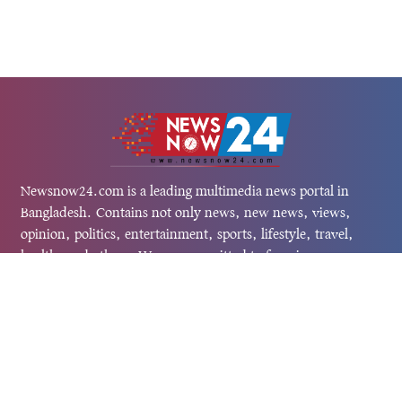
Newsnow24.com is a leading multimedia news portal in
Bangladesh. Contains not only news, new news, views,
opinion, politics, entertainment, sports, lifestyle, travel,
health, and others. We are committed to focusing on
Probash news all around the world with visuals.
তথ্য অধিদফতরের নিবন্ধন নম্বর :১৩৫