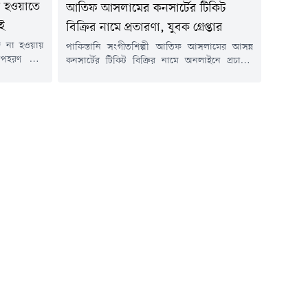
 না হওয়াতে
আতিফ আসলামের কনসার্টের টিকিট
াই
বিক্রির নামে প্রতারণা, যুবক গ্রেপ্তার
জি না হওয়ায়
পাকিস্তানি সংগীতশিল্পী আতিফ আসলামের আসন্ন
ে অপহরণ করে
কনসার্টের টিকিট বিক্রির নামে অনলাইনে প্রচারণা
 মামলার দুই
চালিয়ে তথ্যপ্রযুক্তির অপব্যবহারের অভিযোগে এক
যপ্রযুক্তির
ফেসবুক গ্রুপের অ্যাডমিনকে গ্রেপ্তার করেছে পুলিশের
রবিবার (১৯
অপরাধ তদন্ত বিভাগ (সিআইডি)।গ্রেপ্তার ব্যক্তি মো.
সবা উপজেলার
বখতিয়ার আবিদ খান (২১)। তিনি Bangladesh
থেকে তাদের
Concert & Event Connects (BCEC) নামে একটি
ার পৌর...
ফেসবুক গ্রুপের অ্যাডমিন। এ সময় তার কাছ থেকে
একটি...