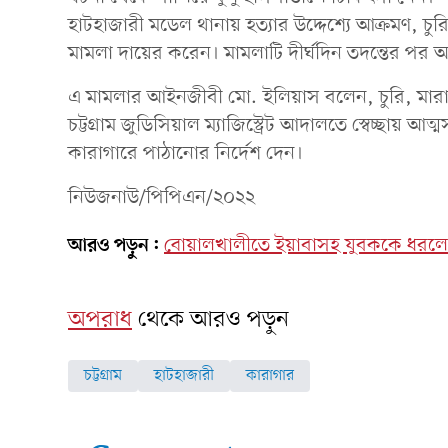
হাটহাজারী মডেল থানায় হত্যার উদ্দেশ্যে আক্রমণ, চ
মামলা দায়ের করেন। মামলাটি দীর্ঘদিন তদন্তের পর 
এ মামলার আইনজীবী মো. ইলিয়াস বলেন, চুরি, মারাম
চট্টগ্রাম জুডিসিয়াল ম্যাজিস্ট্রেট আদালতে স্বেচ্ছা
কারাগারে পাঠানোর নির্দেশ দেন।
নিউজনাউ/পিপিএন/২০২২
আরও পড়ুন:
বোয়ালখালীতে ইয়াবাসহ যুবককে ধরলো
অপরাধ
থেকে আরও পড়ুন
চট্টগ্রাম
হাটহাজারী
কারাগার