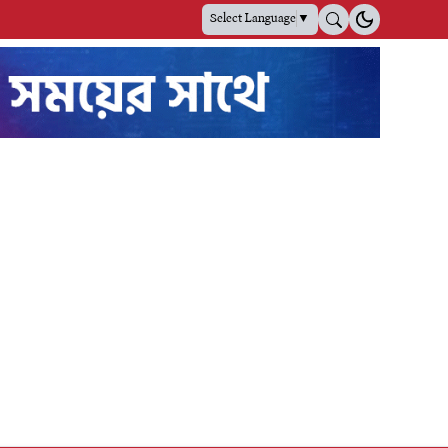
Select Language
▼