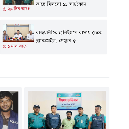
কাছে মিললো ১১ স্মার্টফোন
২৯ দিন আগে
রাজধানীতে হানিট্র্যাপে বাসায় ডেকে
ব্ল্যাকমেইল, গ্রেপ্তার ৫
১ মাস আগে