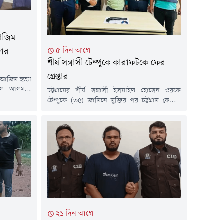
আজিম
৫ দিন আগে
দার
শীর্ষ সন্ত্রাসী টেম্পুকে কারাফটকে ফের
গ্রেপ্তার
ল আজিম হত্যা
রুল আলমকে
চট্টগ্রামের শীর্ষ সন্ত্রাসী ইসমাইল হোসেন ওরফে
প্তার করেছে
টেম্পুকে (৩৫) জামিনে মুক্তির পর চট্টগ্রাম কেন্দ্রীয়
 সাড়ে ১১টার
কারাগার থেকে বের হওয়ার মুহূর্তে নতুন একটি
কে আটক করা
মামলায় আবার গ্রেপ্তার করেছে পুলিশ।রবিবার (২
ডেল থানার
আগস্ট) বিষয়টি নিশ্চিত করেছেন সিএমপির উপ-
কটি বিশেষ দল
পুলিশ কমিশনার (প্রসিকিউশন) মুহাম্মদ হাসান
..
ইকবাল চৌধুরী।তিনি বলেন, টেম্পু একজন দুর্ধর্ষ
সন্ত্রাসী। অতীতে ১৩ বার গ্রেপ্তার হলেও প্রতিবারই
জামিনে...
২১ দিন আগে