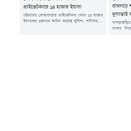
রামগড়ে শ
প্রাইভেটকারে ১৪ হাজার ইয়াবা
দুলাভাই 
চট্টগ্রামের লোহাগাড়ায় প্রাইভেটকার থেকে ১৪ হাজার
ইয়াবাসহ ৪জনকে আটক করেছে পুলিশ। শনিবার (১
খাগড়াছড়ির
আগস্ট) উপজেলার চুনতি ফরেস্ট রেঞ্জ কার্যালয়ের
ঢাকায় নিয়ে
সামনে চট্টগ্রাম-কক্সবাজার মহাসড়কে অভিযান
অভিযোগে স
চালিয়ে তাদের আটক করা হয়।আটকরা হলেন- পলাশ
কারাগারে 
মাহমুদ (৩৬), মো. সজীব মিয়া (২৮), সাদিয়া
সকালে খা
আক্তার (২৪) ও নুসরাত জাহান ইভা (১৯)।পুলিশ
যুবককে কার
জানায়, গোপন সংবাদের ভিত্তিতে চুনতি ফরেস্ট...
এর আগে রে
গ্রেপ্তার 
গেছে,...