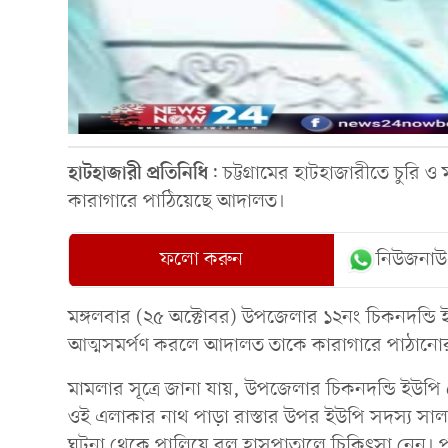
হাটহাজারী
প্রতিনিধি
: চট্টগ্রামের হাটহাজারীতে চুরি 
কারাগারে পাঠিয়েছে আদালত।
ফলো করুন
নিউজনাউ
মঙ্গলবার (২৫ অক্টোবর) উপজেলার ১২নং চিকনদন্ডি ইউপ
আত্মসমর্পণ করলে আদালত তাকে কারাগারে পাঠানোর 
মামলার সূত্রে জানা যায়, উপজেলার চিকনদন্ডি ইউপ
ওই এলাকার নাথ পাড়া রাস্তার উপর ইউপি সদস্য সালাউদ
ঘটনা থেকে পালিয়ে বুলু হাসপাতালে চিকিৎসা নেন। 