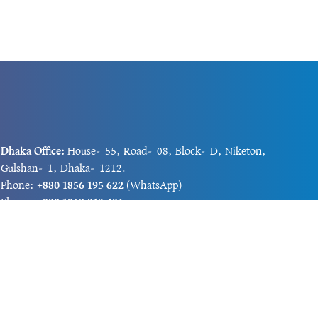
Dhaka Office:
House-55, Road-08, Block-D, Niketon,
Gulshan-1, Dhaka-1212.
Phone:
+880 1856 195 622
(WhatsApp)
Phone:
+880 1869 913 486
Chittagong office:
House-85/A, Road-7, 5th Floor,
O.R.Nizam Road R/A, 15 No. Bagmoniram,Panchlaish,
Chattogram 4000.
Phone:
+880 1850 414 847
Phone:
+880 1313 427 319
Email:
newsnow24official@gmail.com