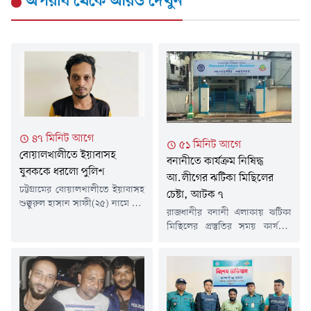
অপরাধ
থেকে আরও দেখুন
৪৭ মিনিট আগে
৫১ মিনিট আগে
বোয়ালখালীতে ইয়াবাসহ
বনানীতে কার্যক্রম নিষিদ্ধ
যুবককে ধরলো পুলিশ
আ.লীগের ঝটিকা মিছিলের
চট্টগ্রামের বোয়ালখালীতে ইয়াবাসহ
চেষ্টা, আটক ৭
শুক্কুরুল হাসান সাফী(২৫) নামে এক
রাজধানীর বনানী এলাকায় ঝটিকা
যুবককে গ্রেপ্তার করেছে পুলিশ।
মিছিলের প্রস্তুতির সময় কার্যক্রম
গতকাল বৃহস্পতিবার (৬ আগস্ট)
নিষিদ্ধ আওয়ামী লীগ ও এর
দিবাগত রাতে উপজেলার বেঙ্গুরা
সহযোগী সংগঠনের সাতজনকে
বাজারে ইয়াবা ট্যাবলেট বিক্রি সময়
আটক করা হয়েছে।গতকাল
তাকে আটক করা হয়।সাফী
বৃহস্পতিবার দিবাগত রাত সোয়া
সারোয়াতলী ইউনিয়নের ৫ নাম্বার
১২টার দিকে আর্মি স্টেডিয়ামের
ওয়ার্ডের বেঙ্গুরা আনু মিয়া পেশকার
বিপরীত পাশে ঢাকা-ময়মনসিংহ