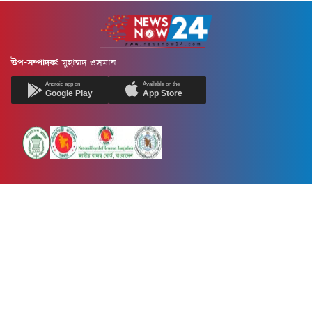
উপ-সম্পাদকঃ
মুহাম্মদ ওসমান
Android app on
Available on the
Google Play
App Store
Newsnow24.com is a leading multimedia news portal in Bangladesh.
Contains not only news, new news, views, opinion, politics,
entertainment, sports, lifestyle, travel, health, and others. We are
committed to focusing on Probash news all around the world with
visuals.
তথ্য অধিদফতরের নিবন্ধন নম্বর :১৩৫
Dhaka Office:
House-55, Road-08, Block-D, Niketon, Gulshan-1,
Dhaka-1212.