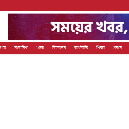
গ্রাম
সারাবিশ্ব
খেলা
বিনোদন
অর্থনীতি
শিক্ষা
প্রবাস