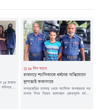
১৮ দিন আগে
রামগড়ে শ্যালিকাকে ধর্ষণের অভিযোগে
দুলাভাই কারাগারে
েকে ১৪ হাজার
 শনিবার (১
খাগড়াছড়ির রামগড় থেকে শ্যালিকা অপহরণের পর
 কার্যালয়ের
ঢাকায় নিয়ে বিয়ের প্রলোভনে জোরপূর্বক ধর্ষণের
ড়কে অভিযান
অভিযোগে সাকিবুল ইসলাম রাজু নামের এক যুবককে
হলেন- পলাশ
কারাগারে পাঠিয়েছেন আদালত।সোমবার (২০ জুলাই)
৮), সাদিয়া
সকালে খাগড়াছড়ি আমলি আদালতে সোপর্দ করলে