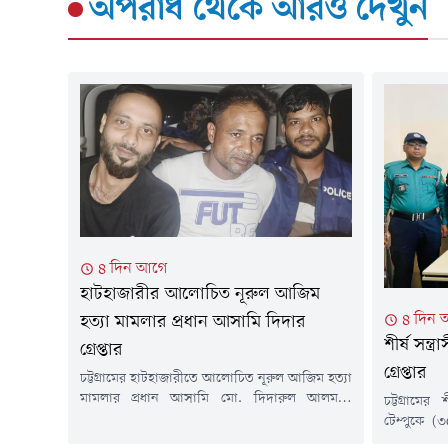
অপরাধ
থেকে আরও দেখুন
৪ দিন আগে
হাটহাজারীর আলোচিত নূরুল আজিম
৪ দিন 
হত্যা মামলার প্রধান আসামি দিদার
শীর্ষ সন্
গ্রেপ্তার
গ্রেপ্তার
চট্টগ্রামের হাটহাজারীতে আলোচিত নূরুল আজিম হত্যা
মামলার প্রধান আসামি মো. দিদারুল আলমকে
চট্টগ্রামে
রাজধানীর কেরানীগঞ্জ এলাকা থেকে গ্রেপ্তার করেছে
টেম্পুকে (৩৫
পুলিশ। রবিবার (২ আগস্ট) দিবাগত রাত সাড়ে ১১টার
কারাগার থ