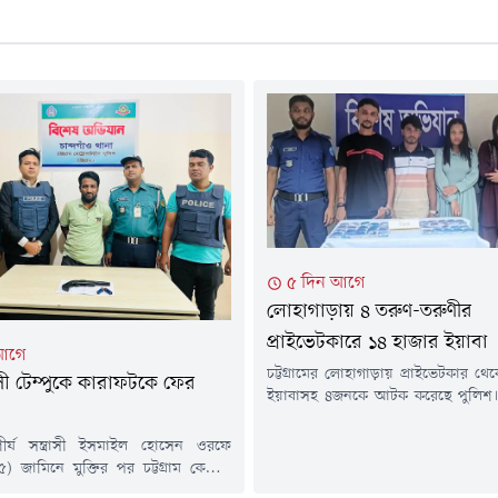
৫ দিন আগে
লোহাগাড়ায় ৪ তরুণ-তরুণীর
প্রাইভেটকারে ১৪ হাজার ইয়াবা
আগে
চট্টগ্রামের লোহাগাড়ায় প্রাইভেটকার থ
ত্রাসী টেম্পুকে কারাফটকে ফের
ইয়াবাসহ ৪জনকে আটক করেছে পুলিশ।
আগস্ট) উপজেলার চুনতি ফরেস্ট রেঞ্জ
সামনে চট্টগ্রাম-কক্সবাজার মহাস
র শীর্ষ সন্ত্রাসী ইসমাইল হোসেন ওরফে
চালিয়ে তাদের আটক করা হয়।আটকরা 
) জামিনে মুক্তির পর চট্টগ্রাম কেন্দ্রীয়
মাহমুদ (৩৬), মো. সজীব মিয়া (২
েকে বের হওয়ার মুহূর্তে নতুন একটি