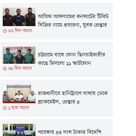
আতিফ আসলামের কনসার্টের টিকিট
বিক্রির নামে প্রতারণা, যুবক গ্রেপ্তার
২০ দিন আগে
চট্টগ্রামে বাসে ফোন ছিনতাইকারীর
কাছে মিললো ১১ স্মার্টফোন
২৮ দিন আগে
রাজধানীতে হানিট্র্যাপে বাসায় ডেকে
ব্ল্যাকমেইল, গ্রেপ্তার ৫
১ মাস আগে
পতেঙ্গায় ৫৪ লাখ টাকার বিদেশি