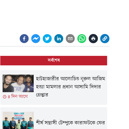
সর্বশেষ
হাটহাজারীর আলোচিত নূরুল আজিম
হত্যা মামলার প্রধান আসামি দিদার
গ্রেপ্তার
৪ দিন আগে
শীর্ষ সন্ত্রাসী টেম্পুকে কারাফটকে ফের