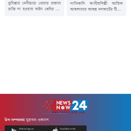
কুমিল্লার দেবীদ্বারে প্রেমের প্রস্তাবে
পাকিস্তানি সংগীতশিল্পী আতিফ
রাজি না হওয়ায় অষ্টম শ্রেণির এক
আসলামের আসন্ন কনসার্টের টিকিট
মাদ্রাসাছাত্রীকে অপহরণ করে
বিক্রির নামে অনলাইনে প্রচারণা
সংঘবদ্ধ ধর্ষণের অভিযোগে দায়ের
চালিয়ে তথ্যপ্রযুক্তির অপব্যবহারের
করা মামলার দুই আসামিকে গ্রেপ্তার
অভিযোগে এক ফেসবুক গ্রুপের
করেছে পুলিশ। তথ্যপ্রযুক্তির
অ্যাডমিনকে গ্রেপ্তার করেছে
সহায়তা ও গোপন সংবাদের
পুলিশের অপরাধ তদন্ত বিভাগ
ভিত্তিতে রবিবার (১৯ জুলাই)
(সিআইডি)।গ্রেপ্তার ব্যক্তি মো.
বিকেলে ব্রাহ্মণবাড়িয়ার কসবা
বখতিয়ার আবিদ খান (২১)। তিনি
উপজেলার ডালপাড় বিলের একটি
Bangladesh Concert & Event
নির্জন এলাকা থেকে তাদের গ্রেপ্তার
Connects (BCEC) নামে একটি
করা হয়।গ্রেপ্তাররা হলেন দেবীদ্বার
ফেসবুক গ্রুপের অ্যাডমিন। এ সময়
পৌর...
তার কাছ থেকে একটি...
উপ-সম্পাদকঃ
মুহাম্মদ ওসমান
Android app on
Available on the