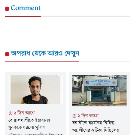
Comment
অপরাধ
থেকে আরও দেখুন
২ দিন আগে
২ দিন আগে
বোয়ালখালীতে ইয়াবাসহ
বনানীতে কার্যক্রম নিষিদ্ধ
যুবককে ধরলো পুলিশ
আ.লীগের ঝটিকা মিছিলের