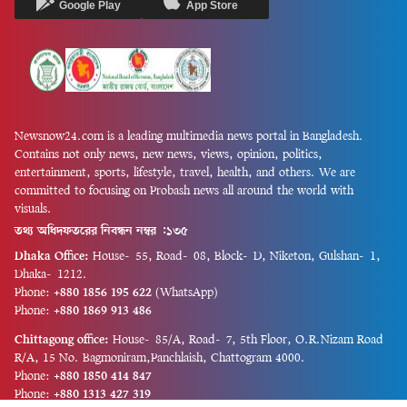
Google Play
App Store
Newsnow24.com is a leading multimedia news portal in Bangladesh.
Contains not only news, new news, views, opinion, politics,
entertainment, sports, lifestyle, travel, health, and others. We are
committed to focusing on Probash news all around the world with
visuals.
তথ্য অধিদফতরের নিবন্ধন নম্বর :১৩৫
Dhaka Office:
House-55, Road-08, Block-D, Niketon, Gulshan-1,
Dhaka-1212.
Phone:
+880 1856 195 622
(WhatsApp)
Phone:
+880 1869 913 486
Chittagong office:
House-85/A, Road-7, 5th Floor, O.R.Nizam Road
R/A, 15 No. Bagmoniram,Panchlaish, Chattogram 4000.
Phone:
+880 1850 414 847
Phone:
+880 1313 427 319