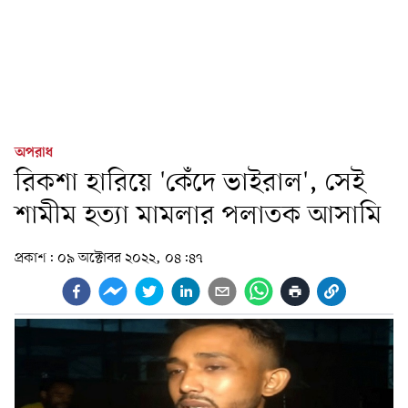
অপরাধ
রিকশা হারিয়ে 'কেঁদে ভাইরাল', সেই
শামীম হত্যা মামলার পলাতক আসামি
প্রকাশ:
০৯ অক্টোবর ২০২২, ০৪:৪৭