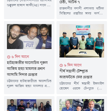
চট্টগ্রামের বোয়ালখালীতে ইয়াবাসহ
চেষ্টা, আটক ৭
শুক্কুরুল হাসান সাফী(২৫) নামে এক
রাজধানীর বনানী এলাকায় ঝটিকা
যুবককে গ্রেপ্তার করেছে পুলিশ।
মিছিলের প্রস্তুতির সময় কার্যক্রম
গতকাল বৃহস্পতিবার (৬ আগস্ট)
নিষিদ্ধ আওয়ামী লীগ ও এর
দিবাগত রাতে উপজেলার বেঙ্গুরা
সহযোগী সংগঠনের সাতজনকে
বাজারে ইয়াবা ট্যাবলেট বিক্রি সময়
আটক করা হয়েছে।গতকাল
তাকে আটক করা হয়।সাফী
বৃহস্পতিবার দিবাগত রাত সোয়া
সারোয়াতলী ইউনিয়নের ৫ নাম্বার
১২টার দিকে আর্মি স্টেডিয়ামের
ওয়ার্ডের বেঙ্গুরা আনু মিয়া পেশকার
বিপরীত পাশে ঢাকা-ময়মনসিংহ
বাড়ির হাসান শরীফের ছেলে।
(আউটগোয়িং) মহাসড়কে অভিযান
থানার উপপরিদর্শক (এসআই)
চালিয়ে তাদের আটক করা হয়।
নিংওয়াই মারমা জানান, গোপন
৬ দিন আগে
আটক ব্যক্তিরা হলেন-মো. আরিফ
সংবাদের ভিত্তিতে...
হাটহাজারীর আলোচিত নূরুল
(১৯), মো. শাকিল আহমেদ (১৯),
৬ দিন আগে
আশিক আহমেদ মোস্তফা (১৯)...
আজিম হত্যা মামলার প্রধান
শীর্ষ সন্ত্রাসী টেম্পুকে
আসামি দিদার গ্রেপ্তার
কারাফটকে ফের গ্রেপ্তার
চট্টগ্রামের হাটহাজারীতে আলোচিত
চট্টগ্রামের শীর্ষ সন্ত্রাসী ইসমাইল
নূরুল আজিম হত্যা মামলার প্রধান
হোসেন ওরফে টেম্পুকে (৩৫)
আসামি মো. দিদারুল আলমকে
জামিনে মুক্তির পর চট্টগ্রাম কেন্দ্রীয়
রাজধানীর কেরানীগঞ্জ এলাকা থেকে
কারাগার থেকে বের হওয়ার মুহূর্তে
গ্রেপ্তার করেছে পুলিশ। রবিবার (২
নতুন একটি মামলায় আবার গ্রেপ্তার
আগস্ট) দিবাগত রাত সাড়ে ১১টার
করেছে পুলিশ।রবিবার (২ আগস্ট)
দিকে পরিচালিত বিশেষ অভিযানে