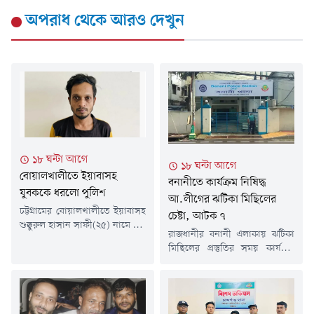
অপরাধ
থেকে আরও দেখুন
১৮ ঘন্টা আগে
১৮ ঘন্টা আগে
বোয়ালখালীতে ইয়াবাসহ
বনানীতে কার্যক্রম নিষিদ্ধ
যুবককে ধরলো পুলিশ
আ.লীগের ঝটিকা মিছিলের
চট্টগ্রামের বোয়ালখালীতে ইয়াবাসহ
চেষ্টা, আটক ৭
শুক্কুরুল হাসান সাফী(২৫) নামে এক
রাজধানীর বনানী এলাকায় ঝটিকা
যুবককে গ্রেপ্তার করেছে পুলিশ।
মিছিলের প্রস্তুতির সময় কার্যক্রম
গতকাল বৃহস্পতিবার (৬ আগস্ট)
নিষিদ্ধ আওয়ামী লীগ ও এর
দিবাগত রাতে উপজেলার বেঙ্গুরা
সহযোগী সংগঠনের সাতজনকে
বাজারে ইয়াবা ট্যাবলেট বিক্রি সময়
আটক করা হয়েছে।গতকাল
তাকে আটক করা হয়।সাফী
বৃহস্পতিবার দিবাগত রাত সোয়া
সারোয়াতলী ইউনিয়নের ৫ নাম্বার