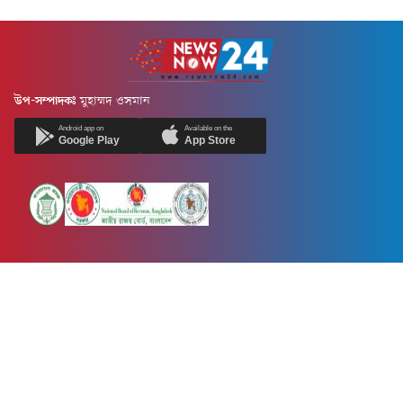
উপ-সম্পাদকঃ
মুহাম্মদ ওসমান
Android app on
Available on the
Google Play
App Store
Newsnow24.com is a leading multimedia news portal in Bangladesh.
Contains not only news, new news, views, opinion, politics,
entertainment, sports, lifestyle, travel, health, and others. We are
committed to focusing on Probash news all around the world with
visuals.
তথ্য অধিদফতরের নিবন্ধন নম্বর :১৩৫
Dhaka Office:
House-55, Road-08, Block-D, Niketon, Gulshan-1,