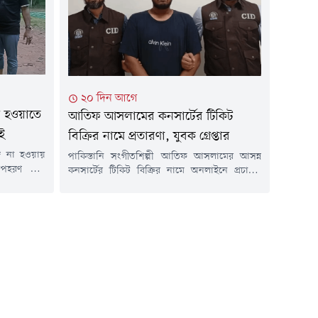
..
ইকবাল চৌধুরী।তিনি বলেন, টেম্পু একজন দুর্ধর্ষ
সন্ত্রাসী। অতীতে ১৩ বার গ্রেপ্তার হলেও প্রতিবারই
জামিনে...
২০ দিন আগে
 না হওয়াতে
আতিফ আসলামের কনসার্টের টিকিট
াই
বিক্রির নামে প্রতারণা, যুবক গ্রেপ্তার
জি না হওয়ায়
পাকিস্তানি সংগীতশিল্পী আতিফ আসলামের আসন্ন
ে অপহরণ করে
কনসার্টের টিকিট বিক্রির নামে অনলাইনে প্রচারণা
 মামলার দুই
চালিয়ে তথ্যপ্রযুক্তির অপব্যবহারের অভিযোগে এক
যপ্রযুক্তির
ফেসবুক গ্রুপের অ্যাডমিনকে গ্রেপ্তার করেছে পুলিশের
রবিবার (১৯
অপরাধ তদন্ত বিভাগ (সিআইডি)।গ্রেপ্তার ব্যক্তি মো.
সবা উপজেলার
বখতিয়ার আবিদ খান (২১)। তিনি Bangladesh
থেকে তাদের
Concert & Event Connects (BCEC) নামে একটি
ার পৌর...
ফেসবুক গ্রুপের অ্যাডমিন। এ সময় তার কাছ থেকে
একটি...