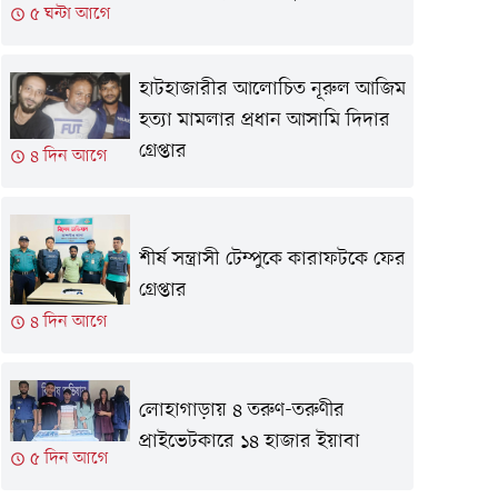
৫ ঘন্টা আগে
হাটহাজারীর আলোচিত নূরুল আজিম
হত্যা মামলার প্রধান আসামি দিদার
গ্রেপ্তার
৪ দিন আগে
শীর্ষ সন্ত্রাসী টেম্পুকে কারাফটকে ফের
গ্রেপ্তার
৪ দিন আগে
লোহাগাড়ায় ৪ তরুণ-তরুণীর
প্রাইভেটকারে ১৪ হাজার ইয়াবা
৫ দিন আগে