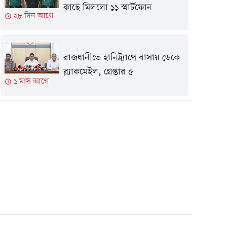
কাছে মিললো ১১ স্মার্টফোন
২৮ দিন আগে
রাজধানীতে হানিট্র্যাপে বাসায় ডেকে
ব্ল্যাকমেইল, গ্রেপ্তার ৫
১ মাস আগে