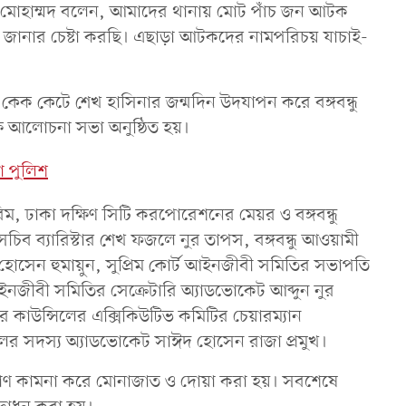
 নূর মোহাম্মদ বলেন, আমাদের থানায় মোট পাঁচ জন আটক
া জানার চেষ্টা করছি। এছাড়া আটকদের নামপরিচয় যাচাই-
েক কেটে শেখ হাসিনার জন্মদিন উদযাপন করে বঙ্গবন্ধু
 আলোচনা সভা অনুষ্ঠিত হয়।
 পুলিশ
করিম, ঢাকা দক্ষিণ সিটি করপোরেশনের মেয়র ও বঙ্গবন্ধু
চিব ব্যারিস্টার শেখ ফজলে নুর তাপস, বঙ্গবন্ধু আওয়ামী
সেন হুমায়ুন, সুপ্রিম কোর্ট আইনজীবী সমিতির সভাপতি
ইনজীবী সমিতির সেক্রেটারি অ্যাডভোকেট আব্দুন নুর
র কাউন্সিলের এক্সিকিউটিভ কমিটির চেয়ারম্যান
ের সদস্য অ্যাডভোকেট সাঈদ হোসেন রাজা প্রমুখ।
 কল্যাণ কামনা করে মোনাজাত ও দোয়া করা হয়। সবশেষে