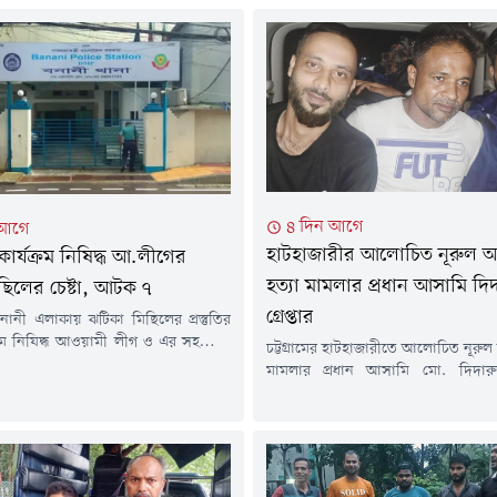
৪ দিন আগে
 আগে
হাটহাজারীর আলোচিত নূরুল 
ার্যক্রম নিষিদ্ধ আ.লীগের
হত্যা মামলার প্রধান আসামি দি
ছিলের চেষ্টা, আটক ৭
গ্রেপ্তার
নানী এলাকায় ঝটিকা মিছিলের প্রস্তুতির
্রম নিষিদ্ধ আওয়ামী লীগ ও এর সহযোগী
চট্টগ্রামের হাটহাজারীতে আলোচিত নূরু
সাতজনকে আটক করা হয়েছে।গতকাল
মামলার প্রধান আসামি মো. দিদা
র দিবাগত রাত সোয়া ১২টার দিকে আর্মি
রাজধানীর কেরানীগঞ্জ এলাকা থেকে গ্রে
মের বিপরীত পাশে ঢাকা-ময়মনসিংহ
পুলিশ। রবিবার (২ আগস্ট) দিবাগত রাত
ং) মহাসড়কে অভিযান চালিয়ে তাদের
দিকে পরিচালিত বিশেষ অভিযানে তা
হয়।আটক ব্যক্তিরা হলেন-মো. আরিফ
হয়।পুলিশ জানায়, হাটহাজারী ম
. শাকিল আহমেদ (১৯), আশিক আহমেদ
পরিদর্শক (তদন্ত) মোস্তাকের নেতৃত্বে এ