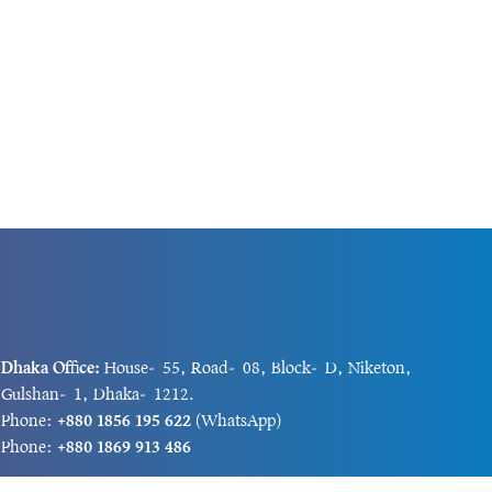
Dhaka Office:
House-55, Road-08, Block-D, Niketon,
Gulshan-1, Dhaka-1212.
Phone:
+880 1856 195 622
(WhatsApp)
Phone:
+880 1869 913 486
Chittagong office:
House-85/A, Road-7, 5th Floor,