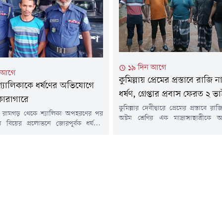
)...
গোপন তথ্যের ভিত্তিতে অভিযান চালিয়ে.
১৯ দিন আগে
ন আগে
কুমিল্লায় প্রেমের প্রস্তাবে রাজি
্যালিকাকে ধর্ষণের অভিযোগে
ধর্ষণ, গ্রেপ্তার প্রবাস ফেরত ২ ভ
কারাগারে
কুমিল্লার দেবীদ্বারে প্রেমের প্রস্তাবে রা
 রামগড় থেকে শ্যালিকা অপহরণের পর
অষ্টম শ্রেণির এক মাদ্রাসাছাত্রীক
 বিয়ের প্রলোভনে জোরপূর্বক ধর্ষণের
সংঘবদ্ধ ধর্ষণের অভিযোগে দায়ের করা
াকিবুল ইসলাম রাজু নামের এক যুবককে
আসামিকে গ্রেপ্তার করেছে পুলিশ। তথ্
পাঠিয়েছেন আদালত।সোমবার (২০ জুলাই)
সহায়তা ও গোপন সংবাদের ভিত্তিতে 
গড়াছড়ি আমলি আদালতে সোপর্দ করলে
জুলাই) বিকেলে ব্রাহ্মণবাড়িয়ার ক
াগারে পাঠানোর নির্দেশ দেন বিচারক।
ডালপাড় বিলের একটি নির্জন এলাকা 
বিবার (১৯ জুলাই) রাতে অভিযুক্তকে
গ্রেপ্তার করা হয়।গ্রেপ্তাররা হলেন দেবীদ্ব
করে পুলিশ।মামলার এজাহার সূত্রে জানা