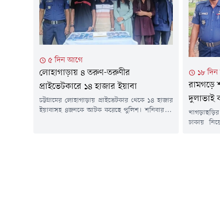
মোস্তফা (১৯
৫ দিন আগে
লোহাগাড়ায় ৪ তরুণ-তরুণীর
১৮ দি
রামগড়ে শ
প্রাইভেটকারে ১৪ হাজার ইয়াবা
দুলাভাই 
চট্টগ্রামের লোহাগাড়ায় প্রাইভেটকার থেকে ১৪ হাজার
ইয়াবাসহ ৪জনকে আটক করেছে পুলিশ। শনিবার (১
খাগড়াছড়ির
আগস্ট) উপজেলার চুনতি ফরেস্ট রেঞ্জ কার্যালয়ের
ঢাকায় নিয়ে
সামনে চট্টগ্রাম-কক্সবাজার মহাসড়কে অভিযান
অভিযোগে স
চালিয়ে তাদের আটক করা হয়।আটকরা হলেন- পলাশ
কারাগারে 
মাহমুদ (৩৬), মো. সজীব মিয়া (২৮), সাদিয়া
সকালে খা
আক্তার (২৪) ও নুসরাত জাহান ইভা (১৯)।পুলিশ
যুবককে কার
জানায়, গোপন সংবাদের ভিত্তিতে চুনতি ফরেস্ট...
এর আগে রে
গ্রেপ্তার 
গেছে,...