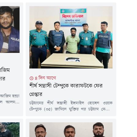
আজিম
৪ দিন আগে
দার
শীর্ষ সন্ত্রাসী টেম্পুকে কারাফটকে ফের
গ্রেপ্তার
ল আজিম হত্যা
রুল আলমকে
চট্টগ্রামের শীর্ষ সন্ত্রাসী ইসমাইল হোসেন ওরফে
প্তার করেছে
টেম্পুকে (৩৫) জামিনে মুক্তির পর চট্টগ্রাম কেন্দ্রীয়
 সাড়ে ১১টার
কারাগার থেকে বের হওয়ার মুহূর্তে নতুন একটি
কে আটক করা
মামলায় আবার গ্রেপ্তার করেছে পুলিশ।রবিবার (২
ডেল থানার
আগস্ট) বিষয়টি নিশ্চিত করেছেন সিএমপির উপ-
কটি বিশেষ দল
পুলিশ কমিশনার (প্রসিকিউশন) মুহাম্মদ হাসান