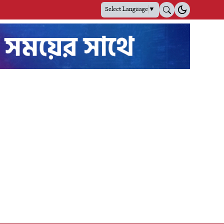
Select Language
▼