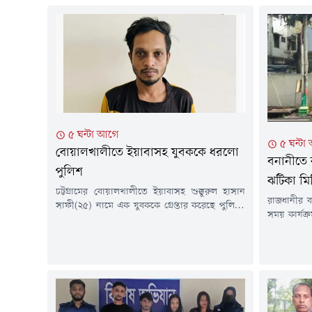
৫ ঘন্টা আগে
৫ ঘন্টা
বোয়ালখালীতে ইয়াবাসহ যুবককে ধরলো
বনানীতে ক
পুলিশ
ঝটিকা মি
চট্টগ্রামের বোয়ালখালীতে ইয়াবাসহ শুক্কুরুল হাসান
রাজধানীর ব
সাফী(২৫) নামে এক যুবককে গ্রেপ্তার করেছে পুলিশ।
সময় কার্যক
গতকাল বৃহস্পতিবার (৬ আগস্ট) দিবাগত রাতে
সংগঠনের 
উপজেলার বেঙ্গুরা বাজারে ইয়াবা ট্যাবলেট বিক্রি সময়
বৃহস্পতিবা
তাকে আটক করা হয়।সাফী সারোয়াতলী ইউনিয়নের
স্টেডিয়া
৫ নাম্বার ওয়ার্ডের বেঙ্গুরা আনু মিয়া পেশকার বাড়ির
(আউটগোয়ি
হাসান শরীফের ছেলে।থানার উপপরিদর্শক (এসআই)
আটক করা 
নিংওয়াই মারমা জানান, গোপন সংবাদের ভিত্তিতে...
(১৯), মো