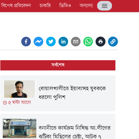
বিশেষ প্রতিবেদন
চাকরি
ভিডিও
অন্যান্য
সর্বশেষ
বোয়ালখালীতে ইয়াবাসহ যুবককে
ধরলো পুলিশ
৫ ঘন্টা আগে
বনানীতে কার্যক্রম নিষিদ্ধ আ.লীগের
ঝটিকা মিছিলের চেষ্টা, আটক ৭