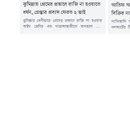
কুমিল্লায় প্রেমের প্রস্তাবে রাজি না হওয়াতে
আতিফ আস
ধর্ষণ, গ্রেপ্তার প্রবাস ফেরত ২ ভাই
বিক্রির না
কুমিল্লার দেবীদ্বারে প্রেমের প্রস্তাবে রাজি না হওয়ায়
পাকিস্তান
অষ্টম শ্রেণির এক মাদ্রাসাছাত্রীকে অপহরণ করে
কনসার্টের 
সংঘবদ্ধ ধর্ষণের অভিযোগে দায়ের করা মামলার দুই
চালিয়ে তথ্
আসামিকে গ্রেপ্তার করেছে পুলিশ। তথ্যপ্রযুক্তির
ফেসবুক গ্রু
সহায়তা ও গোপন সংবাদের ভিত্তিতে রবিবার (১৯
অপরাধ তদন্ত
জুলাই) বিকেলে ব্রাহ্মণবাড়িয়ার কসবা উপজেলার
বখতিয়ার 
ডালপাড় বিলের একটি নির্জন এলাকা থেকে তাদের
Concert &
গ্রেপ্তার করা হয়।গ্রেপ্তাররা হলেন দেবীদ্বার পৌর...
ফেসবুক গ্র
একটি...