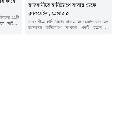
রীর কাছে
রাজধানীতে হানিট্র্যাপে বাসায় ডেকে
ব্ল্যাকমেইল, গ্রেপ্তার ৫
ে মিললো ১১টি
রাজধানীতে হানিট্র্যাপের মাধ্যমে ব্ল্যাকমেইল করে অর্থ
কেলে সাইফুল
আদায়ের অভিযোগে সংঘবদ্ধ একটি চক্রের ৫
নামের ওই
সদস্যকে গ্রেপ্তার করেছে ঢাকা মহানগর গোয়েন্দা
গ্রেফতার করে
পুলিশের (ডিবি) সাইবার অ্যান্ড স্পেশাল ক্রাইম
ময় তার কাছ
(দক্ষিণ) বিভাগ। গ্রেপ্তারকৃতরা হলেন- মো. আনোয়ার
ধার করা হয়।
হোসেন (৪৫), বদিউজ্জামান শাহীন (৪৫), মরিয়ম
াঠানো হয়েছে
(৪৯), শাহাদাত হোসেন (৫৮) ও উর্মী বেগম (৩৯)।
 আবু...
সোমবার (৬ জুলাই) ডিবি সূত্রে জানা যায়,...