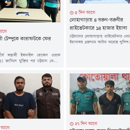
৫ দিন আগে
লোহাগাড়ায় ৪ তরুণ-তরুণীর
প্রাইভেটকারে ১৪ হাজার ইয়াবা
আগে
চট্টগ্রামের লোহাগাড়ায় প্রাইভেটকার থ
ত্রাসী টেম্পুকে কারাফটকে ফের
ইয়াবাসহ ৪জনকে আটক করেছে পুলিশ।
আগস্ট) উপজেলার চুনতি ফরেস্ট রেঞ্জ
সামনে চট্টগ্রাম-কক্সবাজার মহাস
র শীর্ষ সন্ত্রাসী ইসমাইল হোসেন ওরফে
চালিয়ে তাদের আটক করা হয়।আটকরা 
) জামিনে মুক্তির পর চট্টগ্রাম কেন্দ্রীয়
মাহমুদ (৩৬), মো. সজীব মিয়া (২
েকে বের হওয়ার মুহূর্তে নতুন একটি
আক্তার (২৪) ও নুসরাত জাহান ইভা 
ার গ্রেপ্তার করেছে পুলিশ।রবিবার (২
জানায়, গোপন সংবাদের ভিত্তিতে চুনতি ফ
ষয়টি নিশ্চিত করেছেন সিএমপির উপ-
শনার (প্রসিকিউশন) মুহাম্মদ হাসান
রী।তিনি বলেন, টেম্পু একজন দুর্ধর্ষ
অতীতে ১৩ বার গ্রেপ্তার হলেও প্রতিবারই
২৭ দিন আগে
ন আগে