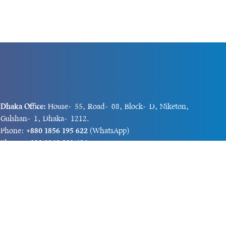
Dhaka Office:
House-55, Road-08, Block-D, Niketon,
Gulshan-1, Dhaka-1212.
Phone:
+880 1856 195 622
(WhatsApp)
Phone:
+880 1869 913 486
Chittagong office:
House-85/A, Road-7, 5th Floor,
O.R.Nizam Road R/A, 15 No. Bagmoniram,Panchlaish,
Chattogram 4000.
Phone:
+880 1850 414 847
Phone:
+880 1313 427 319
Email:
newsnow24official@gmail.com