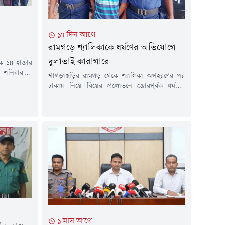
১৭ দিন আগে
রামগড়ে শ্যালিকাকে ধর্ষণের অভিযোগে
দুলাভাই কারাগারে
েকে ১৪ হাজার
 শনিবার (১
খাগড়াছড়ির রামগড় থেকে শ্যালিকা অপহরণের পর
 কার্যালয়ের
ঢাকায় নিয়ে বিয়ের প্রলোভনে জোরপূর্বক ধর্ষণের
ড়কে অভিযান
অভিযোগে সাকিবুল ইসলাম রাজু নামের এক যুবককে
হলেন- পলাশ
কারাগারে পাঠিয়েছেন আদালত।সোমবার (২০ জুলাই)
৮), সাদিয়া
সকালে খাগড়াছড়ি আমলি আদালতে সোপর্দ করলে
(১৯)।পুলিশ
যুবককে কারাগারে পাঠানোর নির্দেশ দেন বিচারক।
রেস্ট...
এর আগে রেবিবার (১৯ জুলাই) রাতে অভিযুক্তকে
গ্রেপ্তার করে পুলিশ।মামলার এজাহার সূত্রে জানা
গেছে,...
১ মাস আগে