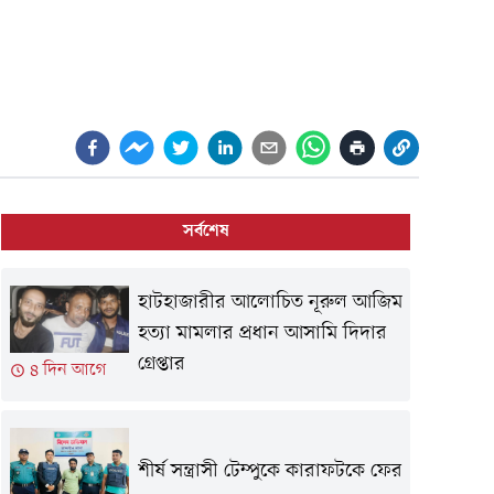
সর্বশেষ
হাটহাজারীর আলোচিত নূরুল আজিম
হত্যা মামলার প্রধান আসামি দিদার
গ্রেপ্তার
৪ দিন আগে
শীর্ষ সন্ত্রাসী টেম্পুকে কারাফটকে ফের