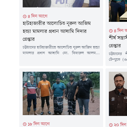
৪ দিন আগে
হাটহাজারীর আলোচিত নূরুল আজিম
৪ দিন 
হত্যা মামলার প্রধান আসামি দিদার
শীর্ষ সন্
গ্রেপ্তার
গ্রেপ্তার
চট্টগ্রামের হাটহাজারীতে আলোচিত নূরুল আজিম হত্যা
মামলার প্রধান আসামি মো. দিদারুল আলমকে
চট্টগ্রামে
রাজধানীর কেরানীগঞ্জ এলাকা থেকে গ্রেপ্তার করেছে
টেম্পুকে (৩৫
পুলিশ। রবিবার (২ আগস্ট) দিবাগত রাত সাড়ে ১১টার
কারাগার থ
দিকে পরিচালিত বিশেষ অভিযানে তাকে আটক করা
মামলায় আব
হয়।পুলিশ জানায়, হাটহাজারী মডেল থানার
আগস্ট) বি
পরিদর্শক (তদন্ত) মোস্তাকের নেতৃত্বে একটি বিশেষ দল
পুলিশ কমি
গোপন তথ্যের ভিত্তিতে অভিযান চালিয়ে...
ইকবাল চৌধু
সন্ত্রাসী। 
জামিনে...
১৮ দিন আগে
২০ দি