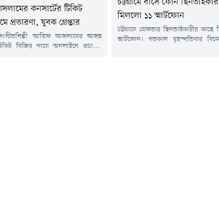
চট্টগ্রামে বাসে ফোন ছিনতাইকা
লামের কনসার্টের টিকিট
মিললো ১১ স্মার্টফোন
মে প্রতারণা, যুবক গ্রেপ্তার
চট্টগ্রামে গ্রেফতার ছিনতাইকারীর কাছ
ি সংগীতশিল্পী আতিফ আসলামের আসন্ন
স্মার্টফোন। গতকাল বৃহস্পতিবার বি
টিকিট বিক্রির নামে অনলাইনে প্রচারণা
ইসলাম ওরফে বাদশা (৩৬) 
যপ্রযুক্তির অপব্যবহারের অভিযোগে এক
ছিনতাইকারীকে চট্টগ্রামের পটিয়া থেকে 
পের অ্যাডমিনকে গ্রেপ্তার করেছে পুলিশের
নগরীর কোতোয়ালী থানা পুলিশ। এস
 বিভাগ (সিআইডি)।গ্রেপ্তার ব্যক্তি মো.
থেকে ছিনতাইয়ে ব্যবহৃত একটি ছোরা উদ্
আবিদ খান (২১)। তিনি Bangladesh
শুক্রবার (১০ জুলাই) তাকে আদালতে প
 Event Connects (BCEC) নামে একটি
বলে জানিয়েছেন কোতোয়ালী থানার ওসি
ুপের অ্যাডমিন। এ সময় তার কাছ থেকে