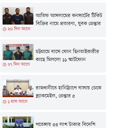
আতিফ আসলামের কনসার্টের টিকিট
বিক্রির নামে প্রতারণা, যুবক গ্রেপ্তার
২০ দিন আগে
চট্টগ্রামে বাসে ফোন ছিনতাইকারীর
কাছে মিললো ১১ স্মার্টফোন
২৭ দিন আগে
রাজধানীতে হানিট্র্যাপে বাসায় ডেকে
ব্ল্যাকমেইল, গ্রেপ্তার ৫
১ মাস আগে
পতেঙ্গায় ৫৪ লাখ টাকার বিদেশি