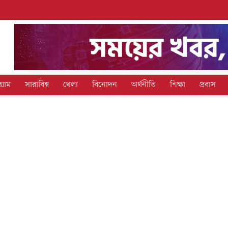
গ্রাম
সারাবিশ্ব
খেলা
বিনোদন
অর্থনীতি
শিক্ষা
প্রবাস