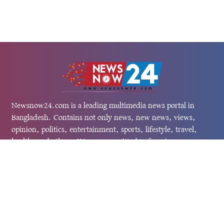
Newsnow24.com is a leading multimedia news portal in
Bangladesh. Contains not only news, new news, views,
opinion, politics, entertainment, sports, lifestyle, travel,
health, and others. We are committed to focusing on
Probash news all around the world with visuals.
তথ্য অধিদফতরের নিবন্ধন নম্বর :১৩৫