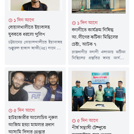
১ দিন আগে
১ দিন আগে
বোয়ালখালীতে ইয়াবাসহ
বনানীতে কার্যক্রম নিষিদ্ধ
যুবককে ধরলো পুলিশ
আ.লীগের ঝটিকা মিছিলের
চট্টগ্রামের বোয়ালখালীতে ইয়াবাসহ
চেষ্টা, আটক ৭
শুক্কুরুল হাসান সাফী(২৫) নামে এক
রাজধানীর বনানী এলাকায় ঝটিকা
যুবককে গ্রেপ্তার করেছে পুলিশ।
মিছিলের প্রস্তুতির সময় কার্যক্রম
গতকাল বৃহস্পতিবার (৬ আগস্ট)
নিষিদ্ধ আওয়ামী লীগ ও এর
দিবাগত রাতে উপজেলার বেঙ্গুরা
সহযোগী সংগঠনের সাতজনকে
বাজারে ইয়াবা ট্যাবলেট বিক্রি সময়
আটক করা হয়েছে।গতকাল
তাকে আটক করা হয়।সাফী
বৃহস্পতিবার দিবাগত রাত সোয়া
সারোয়াতলী ইউনিয়নের ৫ নাম্বার
১২টার দিকে আর্মি স্টেডিয়ামের
ওয়ার্ডের বেঙ্গুরা আনু মিয়া পেশকার
বিপরীত পাশে ঢাকা-ময়মনসিংহ
বাড়ির হাসান শরীফের ছেলে।
(আউটগোয়িং) মহাসড়কে অভিযান
থানার উপপরিদর্শক (এসআই)
চালিয়ে তাদের আটক করা হয়।
নিংওয়াই মারমা জানান, গোপন
৫ দিন আগে
আটক ব্যক্তিরা হলেন-মো. আরিফ
সংবাদের ভিত্তিতে...
হাটহাজারীর আলোচিত নূরুল
(১৯), মো. শাকিল আহমেদ (১৯),
৫ দিন আগে
আশিক আহমেদ মোস্তফা (১৯)...
আজিম হত্যা মামলার প্রধান
শীর্ষ সন্ত্রাসী টেম্পুকে
আসামি দিদার গ্রেপ্তার