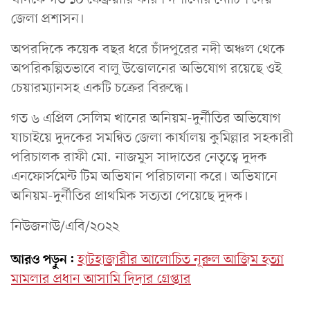
জেলা প্রশাসন।
অপরদিকে কয়েক বছর ধরে চাঁদপুরের নদী অঞ্চল থেকে
অপরিকল্পিতভাবে বালু উত্তোলনের অভিযোগ রয়েছে ওই
চেয়ারম্যানসহ একটি চক্রের বিরুদ্ধে।
গত ৬ এপ্রিল সেলিম খানের অনিয়ম-দুর্নীতির অভিযোগ
যাচাইয়ে দুদকের সমন্বিত জেলা কার্যালয় কুমিল্লার সহকারী
পরিচালক রাফী মো. নাজমুস সাদাতের নেতৃত্বে দুদক
এনফোর্সমেন্ট টিম অভিযান পরিচালনা করে। অভিযানে
অনিয়ম-দুর্নীতির প্রাথমিক সত্যতা পেয়েছে দুদক।
নিউজনাউ/এবি/২০২২
আরও পড়ুন:
হাটহাজারীর আলোচিত নূরুল আজিম হত্যা
মামলার প্রধান আসামি দিদার গ্রেপ্তার