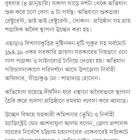
বুধবার (৪ জানুয়ারি) সকাল সাড়ে দশটা থেকে অভিযান
শুরু করে চলে বেলা ৩ টা পর্যন্ত। অভিযানে শুকতারা
রেস্টুরেন্ট, ভাই ভাই রেস্টুরেন্ট , দোকান- প্রতিষ্ঠান সহ প্রায়
শতাধিক অবৈধ স্থাপনা উচ্ছেদ করা হয়।
এছাড়াও বিশালাকৃতির দৃষ্টিনন্দন দুটি পুকুর সহ সর্বমোট
১৯৪.১৮ একর সরকারি জায়গা সরকারের নিয়ন্ত্রণে এনে
লাল পতাকা ও সাইনবোর্ড টানিয়ে দেওয়া হয়। অভিযান
পরিচালনাকালে পরিদর্শনে আসে উপজেলা নির্বাহী
অফিসার, সীতাকুণ্ড মো: শাহাদাত হোসেন।
অভিযোগ রয়েছে দীর্ঘদিন ধরে এস্থানে অবৈধভাবে স্থাপনা
তৈরি করে ব্যবসা প্রতিষ্ঠানে রমরমা ব্যবসা করে আসছে।
উচ্ছেদ বিষয়ে সহকারী কমিশনার (ভূমি) ও নির্বাহী
ম্যাজিস্ট্রেট মোঃ আশরাফুল আলম বলেন, জেলা প্রশাসক
স্যারের নির্দেশে চট্টগ্রাম মহানগরের একেবারেই সন্নিকটে