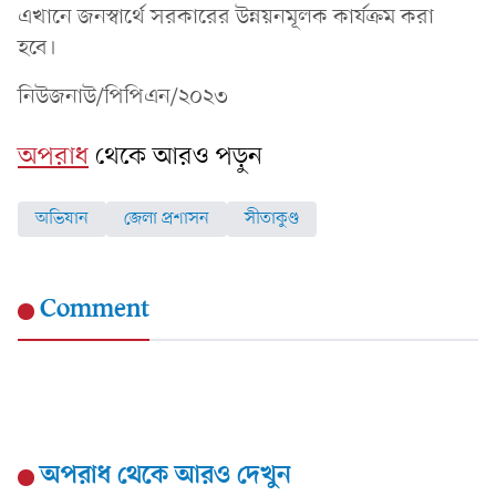
এখানে জনস্বার্থে সরকারের উন্নয়নমূলক কার্যক্রম করা
হবে।
নিউজনাউ/পিপিএন/২০২৩
অপরাধ
থেকে আরও পড়ুন
অভিযান
জেলা প্রশাসন
সীতাকুণ্ড
Comment
অপরাধ
থেকে আরও দেখুন