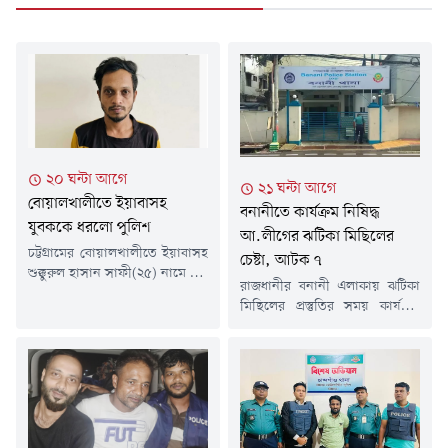
২০ ঘন্টা আগে
২১ ঘন্টা আগে
বোয়ালখালীতে ইয়াবাসহ
বনানীতে কার্যক্রম নিষিদ্ধ
যুবককে ধরলো পুলিশ
আ.লীগের ঝটিকা মিছিলের
চট্টগ্রামের বোয়ালখালীতে ইয়াবাসহ
চেষ্টা, আটক ৭
শুক্কুরুল হাসান সাফী(২৫) নামে এক
রাজধানীর বনানী এলাকায় ঝটিকা
যুবককে গ্রেপ্তার করেছে পুলিশ।
মিছিলের প্রস্তুতির সময় কার্যক্রম
গতকাল বৃহস্পতিবার (৬ আগস্ট)
নিষিদ্ধ আওয়ামী লীগ ও এর
দিবাগত রাতে উপজেলার বেঙ্গুরা
সহযোগী সংগঠনের সাতজনকে
বাজারে ইয়াবা ট্যাবলেট বিক্রি সময়
আটক করা হয়েছে।গতকাল
তাকে আটক করা হয়।সাফী
বৃহস্পতিবার দিবাগত রাত সোয়া
সারোয়াতলী ইউনিয়নের ৫ নাম্বার
১২টার দিকে আর্মি স্টেডিয়ামের
ওয়ার্ডের বেঙ্গুরা আনু মিয়া পেশকার
বিপরীত পাশে ঢাকা-ময়মনসিংহ
বাড়ির হাসান শরীফের ছেলে।
(আউটগোয়িং) মহাসড়কে অভিযান