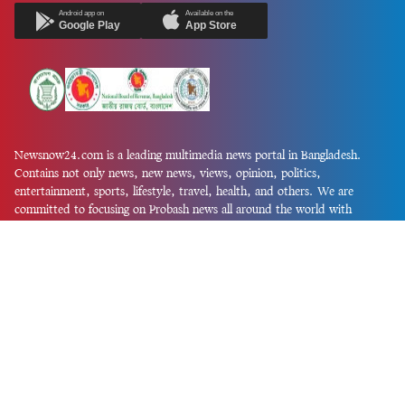
Android app on
Available on the
Google Play
App Store
Newsnow24.com is a leading multimedia news portal in Bangladesh.
Contains not only news, new news, views, opinion, politics,
entertainment, sports, lifestyle, travel, health, and others. We are
committed to focusing on Probash news all around the world with
visuals.
তথ্য অধিদফতরের নিবন্ধন নম্বর :১৩৫
Dhaka Office:
House-55, Road-08, Block-D, Niketon, Gulshan-1,
Dhaka-1212.
Phone:
+880 1856 195 622
(WhatsApp)
Phone:
+880 1869 913 486
Chittagong office:
House-85/A, Road-7, 5th Floor, O.R.Nizam Road
R/A, 15 No. Bagmoniram,Panchlaish, Chattogram 4000.
Phone:
+880 1850 414 847