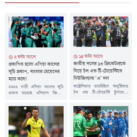
১৪ ঘন্টা আগে
২ ঘন্টা আগে
জাতীয় দলের ১৩ ক্রিকেটারকে
প্রকাশিত হলো এশিয়া কাপের
নিয়ে টপ এন্ড টি-টোয়েন্টিতে
সূচি প্রকাশ, বাংলার মেয়েদের
নিউজিল্যান্ড ‘এ’ দল
ম্যাচ কবে!
অস্ট্রেলিয়ার ডারউইনে অনুষ্ঠিতব্য
২০২৬ নারী এশিয়া কাপের সূচি
টপ এন্ড টি-টোয়েন্টি টুর্নামেন্টে
প্রকাশ করেছে এশিয়ান ক্রিকেট
এবার প্রথমবারের মতো অংশ নিচ্ছে
কাউন্সিল (এসিসি)। এ মাসের শেষে
নিউজিল্যান্ড 'এ' দল। শক্তিশালী
শুরু হয়ে ১৩ সেপ্টেম্বর শেষ হবে
এই স্কোয়াডে রাখা হয়েছে জাতীয়
মহাদেশীয় শ্রেষ্ঠত্বের এই টুর্নামেন্ট।
দলের হয়ে আন্তর্জাতিক ক্রিকেট
সংযুক্ত আরব আমিরাতের দুবাইয়ে
খেলা ১৩ ক্রিকেটারকে। টি-টোয়েন্টি
হতে যাওয়া এই টুর্নামেন্টে অংশ
আসর শেষে কিউইরা ৫০ ওভারের
নিচ্ছে আট দল।আট দলকে ভাগ
কয়েকটি ম্যাচও খেলবে।২১ থেকে
করা হয়েছে দুটি ভিন্ন গ্রুপে। বর্তমান