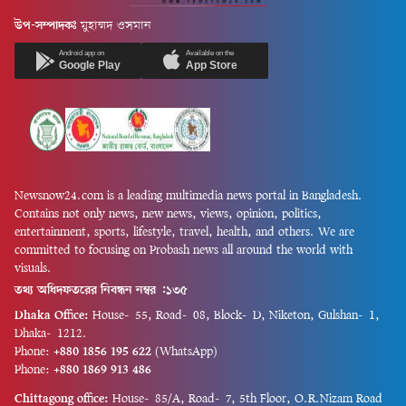
সংস্করণের ইতিহাসে সর্বকালের
মালয়েশিয়া দলের অধিনায়ক
উপ-সম্পাদকঃ
মুহাম্মদ ওসমান
সর্বোচ্চ রান সংগ্রাহকের তালিকার
আজিজ আদতে 'চট্টগ্রামের জামাই',
চূড়ায় উঠেছেন এই বিধ্বংসী
অন্যদিকে দলের আরেক ক্রিকেটার
Android app on
Available on the
ব্যাটার।গতকাল রাতে ইংল্যান্ডের
Google Play
App Store
নাজমুস সাকিবের জন্ম ও বেড়ে ওঠা
'দ্য হান্ড্রেড' টুর্নামেন্টে ম্যানচেস্টার
বাংলাদেশের খুলনাতেই!
অরজিনালসের (সুপার
মালয়েশিয়ার...
জায়ান্টস)...
Newsnow24.com is a leading multimedia news portal in Bangladesh.
Contains not only news, new news, views, opinion, politics,
entertainment, sports, lifestyle, travel, health, and others. We are
committed to focusing on Probash news all around the world with
visuals.
তথ্য অধিদফতরের নিবন্ধন নম্বর :১৩৫
Dhaka Office:
House-55, Road-08, Block-D, Niketon, Gulshan-1,
Dhaka-1212.
Phone:
+880 1856 195 622
(WhatsApp)
Phone:
+880 1869 913 486
Chittagong office:
House-85/A, Road-7, 5th Floor, O.R.Nizam Road