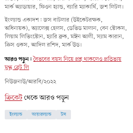
মার্ক অ্যাডায়ার, ফিওন হ্যান্ড, ব্যারি ম্যাকার্থি, জশ লিটল।
ইংল্যান্ড একাদশ: জস বাটলার (উইকেটরক্ষক,
অধিনায়ক), অ্যালেক্স হেলস, ডেভিড মালান, বেন স্টোকস,
লিয়াম লিভিংস্টোন, হ্যারি ব্রুক, মঈন আলী, স্যাম কারান,
ক্রিস ওকস, আদিল রশিদ, মার্ক উড।
আরও পড়ুন:
বৈভবের বয়স নিয়ে প্রশ্ন থাকলেও প্রতিভায়
মুগ্ধ ব্রেট লি
নিউজনাউ/আরবি/২০২২
ক্রিকেট
থেকে আরও পড়ুন
ইংল্যান্ড
আয়ারল্যান্ড
টস