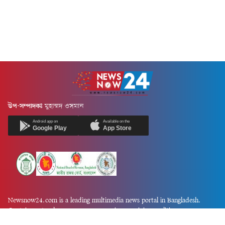
উপ-সম্পাদকঃ
মুহাম্মদ ওসমান
Android app on
Available on the
Google Play
App Store
Newsnow24.com is a leading multimedia news portal in Bangladesh.
Contains not only news, new news, views, opinion, politics,
entertainment, sports, lifestyle, travel, health, and others. We are