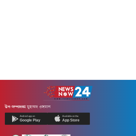
উপ-সম্পাদকঃ
মুহাম্মদ ওসমান
Android app on
Available on the
Google Play
App Store