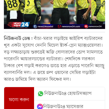
নিউজনাউ ডেস্ক:
বাঁচা-মরার লড়াইয়ে আইরিশ ব্যাটারদের
খুব একটা সুযোগ দেননি মিচেল স্টার্ক-গ্লেন ম্যাক্সওয়েলরা।
বড় লক্ষ্যতাড়ায় শুরুতেই অজি বোলারদের তোপ সামলাতে
পারেননি আয়ারল্যান্ডের ব্যাটাররা। শেষদিকে লরকান
টাকার বেশ লড়াই করলেও তাতে হার এড়াতে পারেনি অ্যান্ড্রু
ব্যালবার্নির দল। এ জয়ে গ্রুপ ওয়ানের সেমির লড়াইটা
আরও জমিয়ে দিল অ্যারন ফিঞ্চের দল।
নিউজনাউ২৪ হোয়াটসঅ্যাপ
ফলো করুন
নিউজনাউ২৪ ম্যাসেঞ্জার