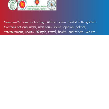
Newsnow24.com is a leading multimedia news portal in Bangladesh.
Contains not only news, new news, views, opinion, politics,
entertainment, sports, lifestyle, travel, health, and others. We are
committed to focusing on Probash news all around the world with
visuals.
তথ্য অধিদফতরের নিবন্ধন নম্বর :১৩৫
Dhaka Office:
House-55, Road-08, Block-D, Niketon, Gulshan-1,
Dhaka-1212.
Phone:
+880 1856 195 622
(WhatsApp)
Phone:
+880 1869 913 486
Chittagong office:
House-85/A, Road-7, 5th Floor, O.R.Nizam Road
R/A, 15 No. Bagmoniram,Panchlaish, Chattogram 4000.
Phone:
+880 1850 414 847
Phone:
+880 1313 427 319
Email:
newsnow24official@gmail.com
Design and Developed by
Md. Asif Iqbal