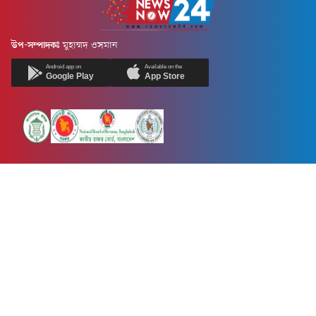
উপ-সম্পাদকঃ
মুহাম্মদ ওসমান
Android app on
Available on the
Google Play
App Store
Newsnow24.com is a leading multimedia news portal in Bangladesh.
Contains not only news, new news, views, opinion, politics,
entertainment, sports, lifestyle, travel, health, and others. We are
committed to focusing on Probash news all around the world with
visuals.
তথ্য অধিদফতরের নিবন্ধন নম্বর :১৩৫
Dhaka Office:
House-55, Road-08, Block-D, Niketon, Gulshan-1,
Dhaka-1212.
Phone:
+880 1856 195 622
(WhatsApp)
Phone:
+880 1869 913 486