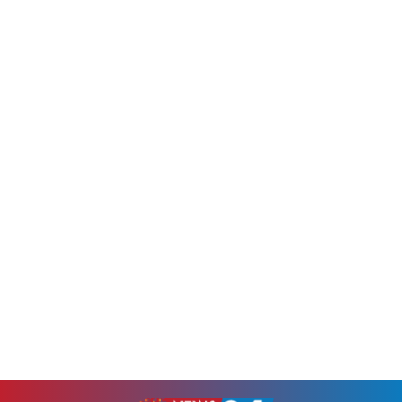
অন্যদিকে দলের আরেক ক্রিকেটার
এই হামলার ঘটনা ঘটে।দিল্লিতে
নাজমুস সাকিবের জন্ম ও বেড়ে ওঠা
শেখ হাসিনার...
বাংলাদেশের খুলনাতেই!
মালয়েশিয়ার...