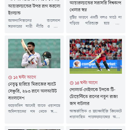
আয়ারল্যান্ডের সরাসরি বিশ্বকাপ
আয়ারল্যান্ডের উপর রাগ করলো
খেলার স্বপ্ন
ইংল্যান্ড
বৃষ্টির কারণে একটি বলও মাঠে না
আফগানিস্তানের তালেবান
গড়িয়ে পরিত্যক্ত হয়ে গেল
সরকারের নারী নীতি ও নারী
আফগানিস্তানের বিপক্ষে
অধিকার খর্ব করার প্রতিবাদে দলটির
আয়ারল্যান্ডের প্রথম ওয়ানডে
সঙ্গে দ্বিপক্ষীয় ক্রিকেট বর্জন করে
ম্যাচ। আর এই এক বৃষ্টিতেই শেষ
আসছে ইংল্যান্ড অ্যান্ড ওয়েলস
হয়ে গেল আইরিশদের ২০২৭
ক্রিকেট বোর্ড (ইসিবি)। এমন
ওয়ানডে বিশ্বকাপে সরাসরি খেলার
প্রেক্ষাপটে আফগানদের বিপক্ষে
ক্ষীণ সম্ভাবনাটুকু।বুধবার (৫ আগস্ট)
ঘরের মাঠে পাঁচ ম্যাচের ওয়ানডে
ব্রেডি ক্রিকেট ক্লাব মাঠে ম্যাচটি
সিরিজ আয়োজন করায় ক্রিকেট
অনুষ্ঠিত হওয়ার কথা থাকলেও টানা
আয়ারল্যান্ডের ওপর অসন্তোষ
বৃষ্টির কারণে টসও করা সম্ভব হয়নি।
১২ ঘন্টা আগে
প্রকাশ করেছে ইসিবি। ব্রিটিশ
পরিশেষে...
১৪ ঘন্টা আগে
নেতৃত্ব হারিয়ে মিরাজের ব্যাটে
সংবাদমাধ্যম 'দ্য গার্ডিয়ান'-এর
পোলার্ড-গেইলকে টপকে টি-
প্রতিবেদন অনুযায়ী,
সেঞ্চুরি, ২৬৩ রানে অলআউট
আইরিশদের...
টোয়েন্টিতে রানের নতুন রাজা
বাংলাদেশ
জস বাটলার
কয়েকদিন আগেই তাকে ওয়ানডে
আন্তর্জাতিক ও ফ্র্যাঞ্চাইজি ক্রিকেটে
অধিনায়কের পদ থেকে সরিয়ে
ধারাবাহিক পারফরম্যান্সের অনন্য
দায়িত্ব দেওয়া হয়েছে লিটন
স্বীকৃতি হিসেবে কুড়ি ওভারের
দাসকে। নেতৃত্বের চাপে মিরাজের
ক্রিকেটে বিশ্ব রেকর্ড গড়লেন ইংলিশ
পারফরম্যান্সের গ্রাফ নিচের দিকে