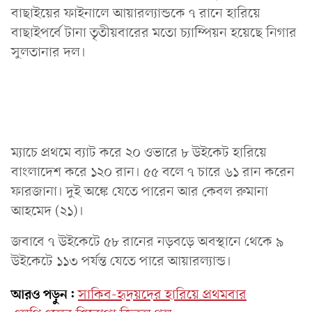
বাছাইয়ের ফাইনালে আয়ারল্যান্ডকে ৭ রানে হারিয়ে
বাছাইপর্বে টানা তৃতীয়বারের মতো চ্যাম্পিয়ন হয়েছে নিগার
সুলতানার দল।
ম্যাচে প্রথমে ব্যাট করে ২০ ওভারে ৮ উইকেট হারিয়ে
বাংলাদেশ করে ১২০ রান। ৫৫ বলে ৭ চারে ৬১ রান করেন
ফারজানা। দুই অঙ্কে যেতে পারেন আর কেবল রুমানা
আহমেদ (২১)।
জবাবে ৭ উইকেটে ৫৮ রানের নড়বড়ে অবস্থানে থেকে ৯
উইকেটে ১১৩ পর্যন্ত যেতে পারে আয়ারল্যান্ড।
আরও পড়ুন:
সাকিব-হৃদয়দের হারিয়ে প্রথমবার