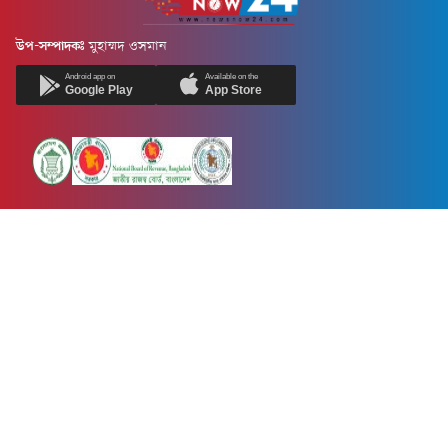
উপ-সম্পাদকঃ
মুহাম্মদ ওসমান
Android app on
Available on the
Google Play
App Store
Newsnow24.com is a leading multimedia news portal in Bangladesh.
Contains not only news, new news, views, opinion, politics,
entertainment, sports, lifestyle, travel, health, and others. We are
committed to focusing on Probash news all around the world with
visuals.
তথ্য অধিদফতরের নিবন্ধন নম্বর :১৩৫
Dhaka Office:
House-55, Road-08, Block-D, Niketon, Gulshan-1,
Dhaka-1212.
Phone:
+880 1856 195 622
(WhatsApp)
Phone:
+880 1869 913 486