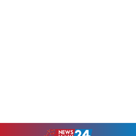
জানান।সাকিবের কঠোর
স্টেডিয়ামে...
সমালোচনা করে শফিকুল আলম
লেখেন, একজন...