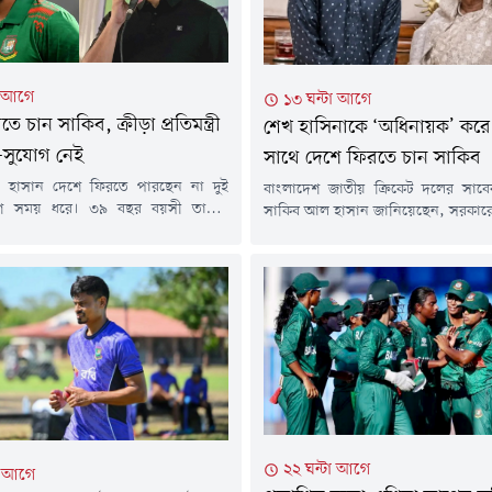
া আগে
১৩ ঘন্টা আগে
ে চান সাকিব, ক্রীড়া প্রতিমন্ত্রী
শেখ হাসিনাকে ‘অধিনায়ক’ করে
সুযোগ নেই
সাথে দেশে ফিরতে চান সাকিব
হাসান দেশে ফিরতে পারছেন না দুই
বাংলাদেশ জাতীয় ক্রিকেট দলের সাব
শি সময় ধরে। ৩৯ বছর বয়সী তারকা
সাকিব আল হাসান জানিয়েছেন, সরকারে
ার অতীতের মতো আবারও জানিয়েছেন-
নিরাপত্তার নিশ্চয়তা পেলে তিনি এখন
ান তিনি। কিন্তু যুব ও ক্রীড়া প্রতিমন্ত্রী
নিজের বিরুদ্ধে থাকা মামলাগুলোর আইনি
 বলেছেন, সাকিবের দেশে ফেরার সুযোগ
মুখোমুখি হতে প্রস্তুত। তবে তা সম্ভব 
ে বার্তা সংস্থা রয়টার্সকে সাকিব দেশে
প্রধানমন্ত্রী শেখ হাসিনার সঙ্গে দেশে 
য়ার কথা বলেছেন। জানিয়েছেন, আগের
করবেন বলেও মন্তব্য করেছেন তিনি।আ
সংবাদ সংস্থা রয়টার্সকে...
২২ ঘন্টা আগে
া আগে