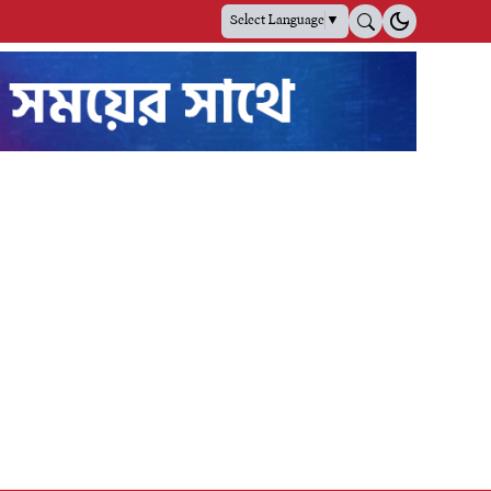
Select Language
▼