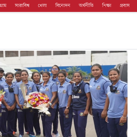
গ্রাম
সারাবিশ্ব
খেলা
বিনোদন
অর্থনীতি
শিক্ষা
প্রবাস