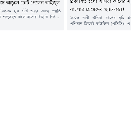
প্রকাশিত হলো এশিয়া কাপের সূ
 ম্যাচে আঙুলে চোট পেলেন তাইজুল
বাংলার মেয়েদের ম্যাচ কবে!
র বিপক্ষে মূল টেস্ট শুরুর আগে প্রস্তুতি
টে পড়েছেন বাংলাদেশের বাঁহাতি স্পিনার
২০২৬ নারী এশিয়া কাপের সূচি প্
লাম। ক্রিকেট অস্ট্রেলিয়া একাদশের
এশিয়ান ক্রিকেট কাউন্সিল (এসিসি)। এ
যাটিং করার সময় আঙুলে আঘাত পান তিনি।
শুরু হয়ে ১৩ সেপ্টেম্বর শেষ হবে মহাদেশীয়
র আগে ১৫ বলে ১০ রান করেন তাইজুল।
এই টুর্নামেন্ট। সংযুক্ত আরব আমিরাতের
চ্চলির বলে লেগ বিফোর আউট হলেও
যাওয়া এই টুর্নামেন্টে অংশ নিচ্ছ
কিছুক্ষণ ব্যাটিং চালিয়ে যান। তবে পরে
দলকে ভাগ করা হয়েছে দুটি ভিন্ন গ্রু
চ্যাম্পিয়ন শ্রীলঙ্কার সঙ্গে 'বি' গ্রুপে বাং