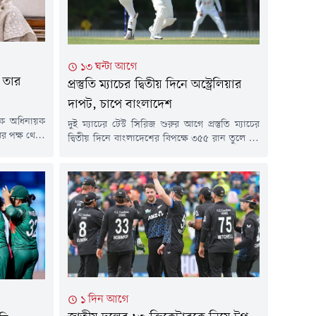
১৩ ঘন্টা আগে
 তার
প্রস্তুতি ম্যাচের দ্বিতীয় দিনে অস্ট্রেলিয়ার
দাপট, চাপে বাংলাদেশ
েক অধিনায়ক
দুই ম্যাচের টেস্ট সিরিজ শুরুর আগে প্রস্তুতি ম্যাচের
র পক্ষ থেকে
দ্বিতীয় দিনে বাংলাদেশের বিপক্ষে ৩৫৫ রান তুলে ৯২
ই দেশে ফিরে
রানের লিড নিয়েছে ক্রিকেট অস্ট্রেলিয়া একাদশ।
 প্রক্রিয়ার
জবাবে দ্বিতীয় ইনিংসে ব্যাট করতে নেমে দিনের খেলা
না হলে সাবেক
শেষে ২ উইকেট হারিয়ে ১৯ রান করেছে বাংলাদেশ।
ফেরার চেষ্টা
ফলে শেষ দিনে ৭৩ রানে পিছিয়ে থেকে ব্যাট শুরু
ন্তর্জাতিক
করবে টাইগাররা।শুক্রবার প্রথম...
১ দিন আগে