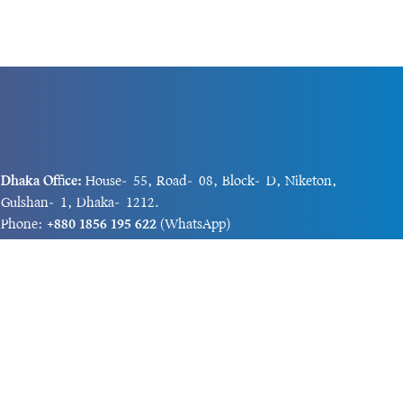
Dhaka Office:
House-55, Road-08, Block-D, Niketon,
Gulshan-1, Dhaka-1212.
Phone:
+880 1856 195 622
(WhatsApp)
Phone:
+880 1869 913 486
Chittagong office:
House-85/A, Road-7, 5th Floor,
O.R.Nizam Road R/A, 15 No. Bagmoniram,Panchlaish,
Chattogram 4000.
Phone:
+880 1850 414 847
Phone:
+880 1313 427 319
Email:
newsnow24official@gmail.com