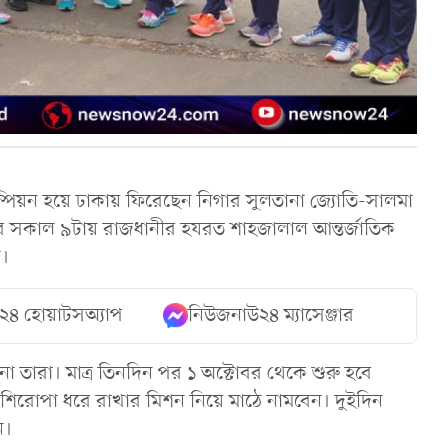
্যাম্পিয়ন হয়ে ঢাকায় ফিরেছেন নিগার সুলতানা জ্যোতি-সালমা
র সকাল ৯টায় রাজধানীর হযরত শাহজালাল আন্তর্জাতিক
ল।
২৪ হোয়াটসঅ্যাপ
নিউজনাউ২৪ ম্যাসেঞ্জার
া তারা। মাত্র তিনদিন পর ১ অক্টোবর থেকে শুরু হবে
নরা শিরোপা ধরে রাখার মিশন নিয়ে মাঠে নামবেন। দুইদিন
ন।