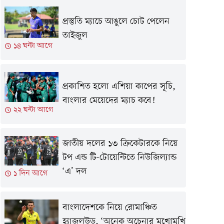
প্রস্তুতি ম্যাচে আঙুলে চোট পেলেন
তাইজুল
১৪ ঘন্টা আগে
প্রকাশিত হলো এশিয়া কাপের সূচি,
বাংলার মেয়েদের ম্যাচ কবে!
২২ ঘন্টা আগে
জাতীয় দলের ১৩ ক্রিকেটারকে নিয়ে
টপ এন্ড টি-টোয়েন্টিতে নিউজিল্যান্ড
‘এ’ দল
১ দিন আগে
বাংলাদেশকে নিয়ে রোমাঞ্চিত
হ্যাজলউড, ‘অনেক অচেনার মুখোমুখি