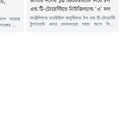
জাতীয় দলের ১৩ ক্রিকেটারকে নিয়ে টপ
চি,
এন্ড টি-টোয়েন্টিতে নিউজিল্যান্ড ‘এ’ দল
অস্ট্রেলিয়ার ডারউইনে অনুষ্ঠিতব্য টপ এন্ড টি-টোয়েন্টি
রকাশ করেছে
টুর্নামেন্টে এবার প্রথমবারের মতো অংশ নিচ্ছে
 মাসের শেষে
নিউজিল্যান্ড 'এ' দল। শক্তিশালী এই স্কোয়াডে রাখা
 শ্রেষ্ঠত্বের
হয়েছে জাতীয় দলের হয়ে আন্তর্জাতিক ক্রিকেট খেলা
 দুবাইয়ে হতে
১৩ ক্রিকেটারকে। টি-টোয়েন্টি আসর শেষে কিউইরা
ে আট দল।আট
৫০ ওভারের কয়েকটি ম্যাচও খেলবে।২১ থেকে ৩০
পে। বর্তমান
আগস্ট ডারউইনে অনুষ্ঠিত হবে এবারের টপ এন্ড টি-
লাদেশের...
টোয়েন্টি। ২০২২ সালে যাত্রা...