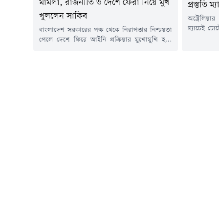
মামলা, রাজনীতি ও দেশে ফেরা নিয়ে মুখ
প্রস্তুতি
খুললেন সাকিব
অস্ট্রেলিয়া
ম্যাচেই চো
বাংলাদেশ সরকারের পক্ষ থেকে নিরাপত্তার নিশ্চয়তা
তাইজুল ইস
পেলে দেশে ফিরে আইনি প্রক্রিয়ার মুখোমুখি হতে
বিপক্ষে ব্
এবং আন্তর্জাতিক ক্রিকেটকে বিদায় জানাতে ঘরের
চোট পাওয়া
মাঠে শেষ ম্যাচ খেলতে প্রস্তুত বলে জানিয়েছেন
কোরি রকি
জাতীয় দলের সাবেক অধিনায়ক সাকিব আল হাসান।
আঘাত নিয়েই 
বর্তমানে শ্রীলঙ্কার ফ্র্যাঞ্চাইজি ক্রিকেটে ব্যস্ত এই
চোটের...
অলরাউন্ডার আন্তর্জাতিক সংবাদ সংস্থা রয়টার্সকে
দেওয়া এক সাক্ষাৎকারে নিজের অবস্থান তুলে...