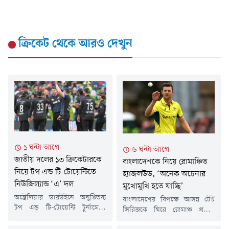
ক্রিকেট
থেকে আরও দেখুন
১ ঘন্টা আগে
৬ ঘন্টা আগে
জাতীয় দলের ১৩ ক্রিকেটারকে
বাংলাদেশকে নিয়ে রোমাঞ্চিত
নিয়ে টপ এন্ড টি-টোয়েন্টিতে
হ্যাজলউড, ‘অনেক অচেনার
নিউজিল্যান্ড ‘এ’ দল
মুখোমুখি হতে যাচ্ছি’
অস্ট্রেলিয়ার ডারউইনে অনুষ্ঠিতব্য
বাংলাদেশের বিপক্ষে আসন্ন টেস্ট
টপ এন্ড টি-টোয়েন্টি টুর্নামেন্টে
সিরিজকে ঘিরে রোমাঞ্চ প্রকাশ
এবার প্রথমবারের মতো অংশ নিচ্ছে
করেছেন অস্ট্রেলিয়ার অভিজ্ঞ পেসার
নিউজিল্যান্ড 'এ' দল। শক্তিশালী