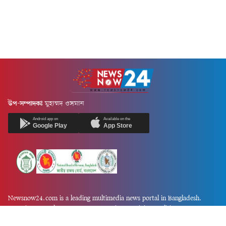
উপ-সম্পাদকঃ
মুহাম্মদ ওসমান
Android app on
Available on the
Google Play
App Store
Newsnow24.com is a leading multimedia news portal in Bangladesh.
Contains not only news, new news, views, opinion, politics,
entertainment, sports, lifestyle, travel, health, and others. We are