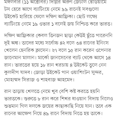
মঙ্গলবার (১১ অক্টোবর) দিল্লির অরুণ জেটলি স্টেডিয়ামে
টস হেরে আগে ব্যাটিংয়ে নেমে ৯৯ রানেই সবগুলো
উইকেট হারিয়ে ফেলে দক্ষিণ আফ্রিকা। ছোট লক্ষ্যে
ব্যাটিংয়ে নেমে ১৯ ওভার ১ বলেই জয় নিশ্চিত করে ভারত।
দক্ষিণ আফ্রিকার কেবল তিনজন ছাড়া কেউই ছুঁতে পারেননি
দুই অঙ্ক। তাদের মধ্যে সর্বোচ্চ ৪২ বলে ৩৪ রানের ইনিংস
খেলেন হেনরিক ক্লাসেন। ২৭ বলে ১৫ রান করেন ওপেনার
জানেমান মালান। মার্কো জানসেনের ব্যাট থেকে আসে ১৪
রান। ভারতের হয়ে ১৮ রান খরচায় ৪ ‍উইকেট তুলে নেন
কুলদীপ যাদব। জোড়া উইকেট পান ওয়াশিংটন সুন্দর,
মোহাম্মদ সিরাজ ও শাহবাজ আহমেদ।
রান তাড়ায় খেলতে নেমে খুব বেশি কষ্ট করতে হয়নি
ভারতকে। শুরুতে ৮ রান করে শিখর ধাওয়ান বিদায় নিলেও
শুভমান গিল দলকে জয়ের কাছাকাছি নিয়ে যান। তবে এক
রানের আক্ষেপ নিয়ে ৪৯ রানে বিদায় নিতে হয় তাকে।