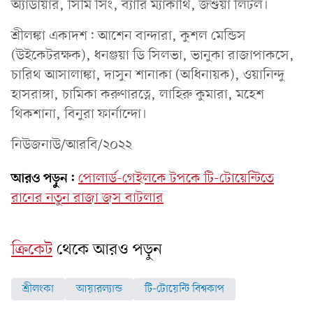
অ্যাডায়ার, সিমি সিং, ব্যারি ম্যাকার্থি, জশুয়া লিটল।
শ্রীলঙ্কা একাদশ: আশেন বান্দারা, কুশল মেন্ডিস
(উইকেটরক্ষক), ধনঞ্জয়া ডি সিলভা, ভানুকা রাজাপাকসে,
চারিথ আসালাঙ্কা, দাসুন শানাকা (অধিনায়ক), ওয়ানিন্দু
হাসরাঙ্গা, চামিকা করুণারত্নে, লাহিরু কুমারা, মহেশ
থিকশানা, বিনুরা ফার্নান্দো।
নিউজনাউ/আরবি/২০২২
আরও পড়ুন:
পোলার্ড-গেইলকে টপকে টি-টোয়েন্টিতে
রানের নতুন রাজা জস বাটলার
ক্রিকেট
থেকে আরও পড়ুন
শ্রীলংকা
আয়ারল্যান্ড
টি-টোয়েন্টি বিশ্বকাপ