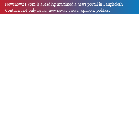
Newsnow24.com is a leading multimedia news portal in Bangladesh.
Contains not only news, new news, views, opinion, politics,
entertainment, sports, lifestyle, travel, health, and others. We are
committed to focusing on Probash news all around the world with
visuals.
তথ্য অধিদফতরের নিবন্ধন নম্বর :১৩৫
Dhaka Office:
House-55, Road-08, Block-D, Niketon, Gulshan-1,
Dhaka-1212.
Phone:
+880 1856 195 622
(WhatsApp)
Phone:
+880 1869 913 486
Chittagong office:
House-85/A, Road-7, 5th Floor, O.R.Nizam Road
R/A, 15 No. Bagmoniram,Panchlaish, Chattogram 4000.
Phone:
+880 1850 414 847
Phone:
+880 1313 427 319
Email:
newsnow24official@gmail.com
Design and Developed by
Md. Asif Iqbal
Privacy Policy
Contact Us