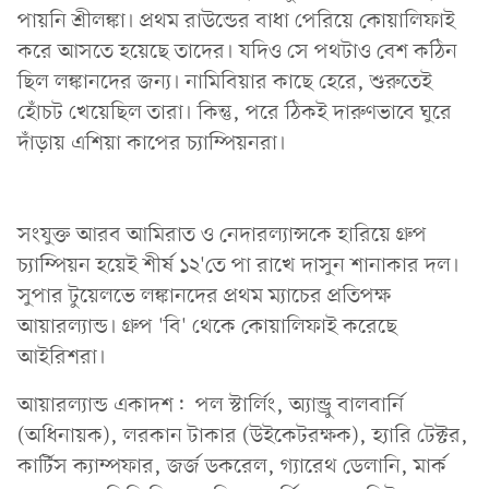
পায়নি শ্রীলঙ্কা। প্রথম রাউন্ডের বাধা পেরিয়ে কোয়ালিফাই
করে আসতে হয়েছে তাদের। যদিও সে পথটাও বেশ কঠিন
ছিল লঙ্কানদের জন্য। নামিবিয়ার কাছে হেরে, শুরুতেই
হোঁচট খেয়েছিল তারা। কিন্তু, পরে ঠিকই দারুণভাবে ঘুরে
দাঁড়ায় এশিয়া কাপের চ্যাম্পিয়নরা।
সংযুক্ত আরব আমিরাত ও নেদারল্যান্সকে হারিয়ে গ্রুপ
চ্যাম্পিয়ন হয়েই শীর্ষ ১২'তে পা রাখে দাসুন শানাকার দল।
সুপার টুয়েলভে লঙ্কানদের প্রথম ম্যাচের প্রতিপক্ষ
আয়ারল্যান্ড। গ্রুপ 'বি' থেকে কোয়ালিফাই করেছে
আইরিশরা।
আয়ারল্যান্ড একাদশ: পল স্টার্লিং, অ্যান্ড্রু বালবার্নি
(অধিনায়ক), লরকান টাকার (উইকেটরক্ষক), হ্যারি টেক্টর,
কার্টিস ক্যাম্পফার, জর্জ ডকরেল, গ্যারেথ ডেলানি, মার্ক