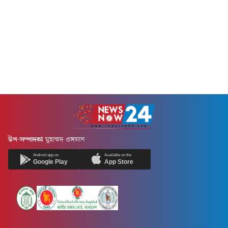
উপ-সম্পাদকঃ
মুহাম্মদ ওসমান
Android app on
Available on the
Google Play
App Store