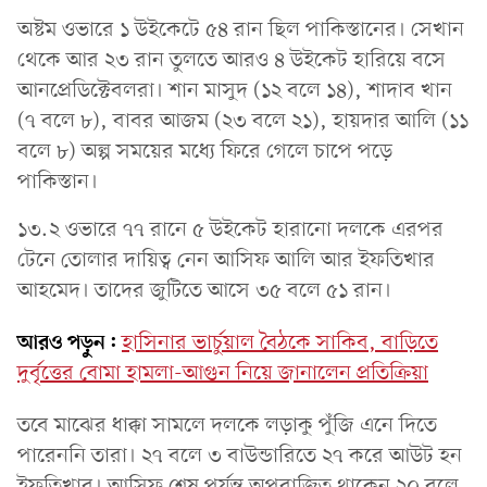
অষ্টম ওভারে ১ উইকেটে ৫৪ রান ছিল পাকিস্তানের। সেখান
থেকে আর ২৩ রান তুলতে আরও ৪ উইকেট হারিয়ে বসে
আনপ্রেডিক্টেবলরা। শান মাসুদ (১২ বলে ১৪), শাদাব খান
(৭ বলে ৮), বাবর আজম (২৩ বলে ২১), হায়দার আলি (১১
বলে ৮) অল্প সময়ের মধ্যে ফিরে গেলে চাপে পড়ে
পাকিস্তান।
১৩.২ ওভারে ৭৭ রানে ৫ উইকেট হারানো দলকে এরপর
টেনে তোলার দায়িত্ব নেন আসিফ আলি আর ইফতিখার
আহমেদ। তাদের জুটিতে আসে ৩৫ বলে ৫১ রান।
আরও পড়ুন:
হাসিনার ভার্চুয়াল বৈঠকে সাকিব, বাড়িতে
দুর্বৃত্তের বোমা হামলা-আগুন নিয়ে জানালেন প্রতিক্রিয়া
তবে মাঝের ধাক্কা সামলে দলকে লড়াকু পুঁজি এনে দিতে
পারেননি তারা। ২৭ বলে ৩ বাউন্ডারিতে ২৭ করে আউট হন
ইফতিখার। আসিফ শেষ পর্যন্ত অপরাজিত থাকেন ২০ বলে