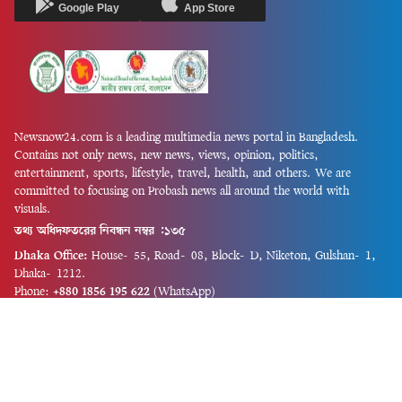
Google Play
App Store
Newsnow24.com is a leading multimedia news portal in Bangladesh.
Contains not only news, new news, views, opinion, politics,
entertainment, sports, lifestyle, travel, health, and others. We are
committed to focusing on Probash news all around the world with
visuals.
তথ্য অধিদফতরের নিবন্ধন নম্বর :১৩৫
Dhaka Office:
House-55, Road-08, Block-D, Niketon, Gulshan-1,
Dhaka-1212.
Phone:
+880 1856 195 622
(WhatsApp)
Phone:
+880 1869 913 486
Chittagong office:
House-85/A, Road-7, 5th Floor, O.R.Nizam Road
R/A, 15 No. Bagmoniram,Panchlaish, Chattogram 4000.
Phone:
+880 1850 414 847
Phone:
+880 1313 427 319