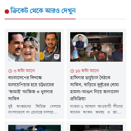
ক্রিকেট
থেকে আরও দেখুন
৩ ঘন্টা আগে
১০ ঘন্টা আগে
বাংলাদেশের বিপক্ষে
হাসিনার ভার্চুয়াল বৈঠকে
মালয়েশিয়ার হয়ে চট্টগ্রামের
সাকিব, বাড়িতে দুর্বৃত্তের বোমা
'জামাই' আজিজ ও খুলনার
হামলা-আগুন নিয়ে জানালেন
সাকিব
প্রতিক্রিয়া
দুই সংস্করণের সিরিজ খেলতে
মাগুরা-১ আসনে আওয়ামী লীগের
বাংলাদেশে পা রেখেছে মালয়েশিয়া
সাবেক সংসদ সদস্য ও জাতীয়
জাতীয় ক্রিকেট দল। তবে এবারের
ক্রিকেট দলের সাবেক অধিনায়ক
সফরটিতে আলাদা মাত্রা যোগ
সাকিব আল হাসানের শহরের নতুন
করেছেন সফরকারী দলের
বাজার সাহাপাড়ার বাড়িতে বোমা