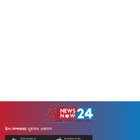
আয়োজিত এই বিশেষ আন্তর্জাতিক
করেছে। ঘোষিত দলে সবচেয়ে
সম্মেলনে এই মুহূর্তে সরাসরি লাইভে
আলোচিত নাম সাব্বির রহমান।
যুক্ত আছেন বাংলাদেশ জাতীয়
দীর্ঘদিন জাতীয় দলের বাইরে থাকা
ক্রিকেট দলের তারকা অলরাউন্ডার
এই ব্যাটারকে তরুণদের সাথে
ও সাবেক সংসদ সদস্য সাকিব
সুযোগ দেওয়া হয়েছে এই সিরিজে।
আল হাসান। একই সাথে নিজের...
দলের নেতৃত্বে থাকছেন এসএম
মেহেরব হোসেন অহিন।স্কোয়াডে
জায়গা পেয়েছেন ঘরোয়া
ক্রিকেটে...
উপ-সম্পাদকঃ
মুহাম্মদ ওসমান
Android app on
Available on the