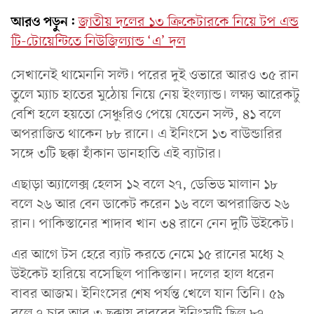
আরও পড়ুন:
জাতীয় দলের ১৩ ক্রিকেটারকে নিয়ে টপ এন্ড
টি-টোয়েন্টিতে নিউজিল্যান্ড ‘এ’ দল
সেখানেই থামেননি সল্ট। পরের দুই ওভারে আরও ৩৫ রান
তুলে ম্যাচ হাতের মুঠোয় নিয়ে নেয় ইংল্যান্ড। লক্ষ্য আরেকটু
বেশি হলে হয়তো সেঞ্চুরিও পেয়ে যেতেন সল্ট, ৪১ বলে
অপরাজিত থাকেন ৮৮ রানে। এ ইনিংসে ১৩ বাউন্ডারির
সঙ্গে ৩টি ছক্কা হাঁকান ডানহাতি এই ব্যাটার।
এছাড়া অ্যালেক্স হেলস ১২ বলে ২৭, ডেভিড মালান ১৮
বলে ২৬ আর বেন ডাকেট করেন ১৬ বলে অপরাজিত ২৬
রান। পাকিস্তানের শাদাব খান ৩৪ রানে নেন দুটি উইকেট।
এর আগে টস হেরে ব্যাট করতে নেমে ১৫ রানের মধ্যে ২
উইকেট হারিয়ে বসেছিল পাকিস্তান। দলের হাল ধরেন
বাবর আজম। ইনিংসের শেষ পর্যন্ত খেলে যান তিনি। ৫৯
বলে ৭ চার আর ৩ ছক্কায় বাবরের ইনিংসটি ছিল ৮৭