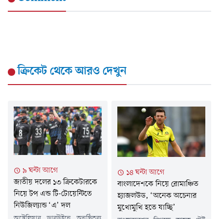
ক্রিকেট
থেকে আরও দেখুন
৯ ঘন্টা আগে
১৪ ঘন্টা আগে
জাতীয় দলের ১৩ ক্রিকেটারকে
বাংলাদেশকে নিয়ে রোমাঞ্চিত
নিয়ে টপ এন্ড টি-টোয়েন্টিতে
হ্যাজলউড, ‘অনেক অচেনার
নিউজিল্যান্ড ‘এ’ দল
মুখোমুখি হতে যাচ্ছি’
অস্ট্রেলিয়ার ডারউইনে অনুষ্ঠিতব্য