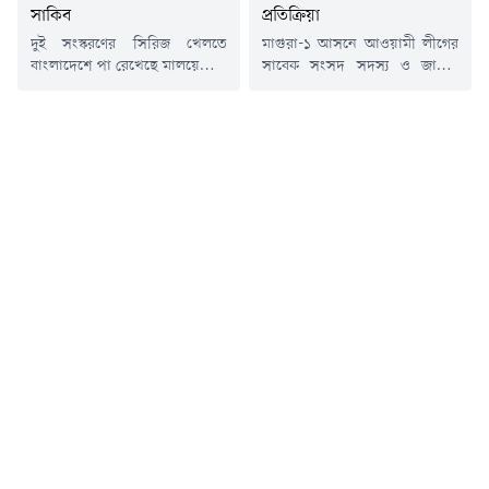
জায়ান্টস)...
সাকিব
প্রতিক্রিয়া
দুই সংস্করণের সিরিজ খেলতে
মাগুরা-১ আসনে আওয়ামী লীগের
বাংলাদেশে পা রেখেছে মালয়েশিয়া
সাবেক সংসদ সদস্য ও জাতীয়
জাতীয় ক্রিকেট দল। তবে এবারের
ক্রিকেট দলের সাবেক অধিনায়ক
সফরটিতে আলাদা মাত্রা যোগ
সাকিব আল হাসানের শহরের নতুন
করেছেন সফরকারী দলের
বাজার সাহাপাড়ার বাড়িতে বোমা
অধিনায়ক সৈয়দ আজিজ বিন
নিক্ষেপ ও অগ্নিসংযোগের বিষয়টি
সৈয়দ মুবারক এবং অলরাউন্ডার
নিশ্চিত করেছেন তিনি নিজে।
নাজমুস সাকিব। কারণ,
বুধবার (৫ আগস্ট) রাত পৌনে ৯টার
মালয়েশিয়া দলের অধিনায়ক
দিকে মাগুরা শহরের কেশবমোড়
আজিজ আদতে 'চট্টগ্রামের জামাই',
এলাকায় সাকিবের পৈতৃক নিবাসে
অন্যদিকে দলের আরেক ক্রিকেটার
এই হামলার ঘটনা ঘটে।দিল্লিতে
নাজমুস সাকিবের জন্ম ও বেড়ে ওঠা
শেখ হাসিনার...
বাংলাদেশের খুলনাতেই!
মালয়েশিয়ার...