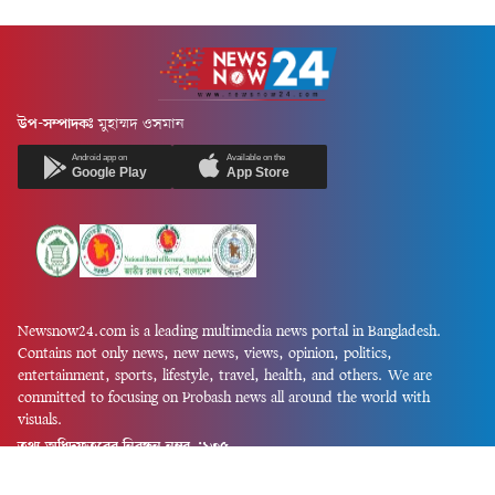
উপ-সম্পাদকঃ
মুহাম্মদ ওসমান
Android app on
Available on the
Google Play
App Store
Newsnow24.com is a leading multimedia news portal in Bangladesh.
Contains not only news, new news, views, opinion, politics,
entertainment, sports, lifestyle, travel, health, and others. We are
committed to focusing on Probash news all around the world with
visuals.
তথ্য অধিদফতরের নিবন্ধন নম্বর :১৩৫
Dhaka Office:
House-55, Road-08, Block-D, Niketon, Gulshan-1,