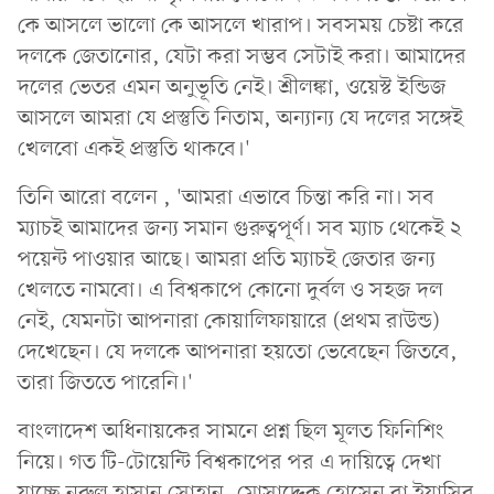
কে আসলে ভালো কে আসলে খারাপ। সবসময় চেষ্টা করে
দলকে জেতানোর, যেটা করা সম্ভব সেটাই করা। আমাদের
দলের ভেতর এমন অনুভূতি নেই। শ্রীলঙ্কা, ওয়েস্ট ইন্ডিজ
আসলে আমরা যে প্রস্তুতি নিতাম, অন্যান্য যে দলের সঙ্গেই
খেলবো একই প্রস্তুতি থাকবে।'
তিনি আরো বলেন , 'আমরা এভাবে চিন্তা করি না। সব
ম্যাচই আমাদের জন্য সমান গুরুত্বপূর্ণ। সব ম্যাচ থেকেই ২
পয়েন্ট পাওয়ার আছে। আমরা প্রতি ম্যাচই জেতার জন্য
খেলতে নামবো। এ বিশ্বকাপে কোনো দুর্বল ও সহজ দল
নেই, যেমনটা আপনারা কোয়ালিফায়ারে (প্রথম রাউন্ড)
দেখেছেন। যে দলকে আপনারা হয়তো ভেবেছেন জিতবে,
তারা জিততে পারেনি।'
বাংলাদেশ অধিনায়কের সামনে প্রশ্ন ছিল মূলত ফিনিশিং
নিয়ে। গত টি-টোয়েন্টি বিশ্বকাপের পর এ দায়িত্বে দেখা
যাচ্ছে নুরুল হাসান সোহান, মোসাদ্দেক হোসেন বা ইয়াসির