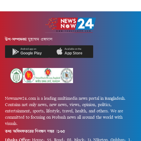
সৈয়দ মুবারক এবং অলরাউন্ডার
নিশ্চিত করেছেন তিনি নিজে।
নাজমুস সাকিব। কারণ,
বুধবার (৫ আগস্ট) রাত পৌনে ৯টার
মালয়েশিয়া দলের অধিনায়ক
দিকে মাগুরা শহরের কেশবমোড়
আজিজ আদতে 'চট্টগ্রামের জামাই',
এলাকায় সাকিবের পৈতৃক নিবাসে
অন্যদিকে দলের আরেক ক্রিকেটার
এই হামলার ঘটনা ঘটে।দিল্লিতে
নাজমুস সাকিবের জন্ম ও বেড়ে ওঠা
শেখ হাসিনার...
বাংলাদেশের খুলনাতেই!
উপ-সম্পাদকঃ
মুহাম্মদ ওসমান
মালয়েশিয়ার...
Android app on
Available on the
Google Play
App Store
Newsnow24.com is a leading multimedia news portal in Bangladesh.
Contains not only news, new news, views, opinion, politics,
entertainment, sports, lifestyle, travel, health, and others. We are
committed to focusing on Probash news all around the world with
visuals.
তথ্য অধিদফতরের নিবন্ধন নম্বর :১৩৫
Dhaka Office:
House-55, Road-08, Block-D, Niketon, Gulshan-1,