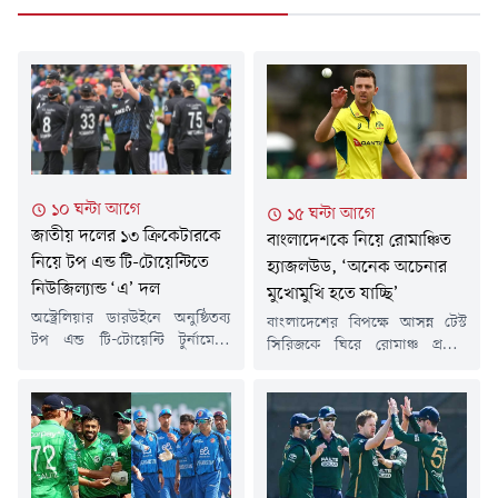
১০ ঘন্টা আগে
১৫ ঘন্টা আগে
জাতীয় দলের ১৩ ক্রিকেটারকে
বাংলাদেশকে নিয়ে রোমাঞ্চিত
নিয়ে টপ এন্ড টি-টোয়েন্টিতে
হ্যাজলউড, ‘অনেক অচেনার
নিউজিল্যান্ড ‘এ’ দল
মুখোমুখি হতে যাচ্ছি’
অস্ট্রেলিয়ার ডারউইনে অনুষ্ঠিতব্য
বাংলাদেশের বিপক্ষে আসন্ন টেস্ট
টপ এন্ড টি-টোয়েন্টি টুর্নামেন্টে
সিরিজকে ঘিরে রোমাঞ্চ প্রকাশ
এবার প্রথমবারের মতো অংশ নিচ্ছে
করেছেন অস্ট্রেলিয়ার অভিজ্ঞ পেসার
নিউজিল্যান্ড 'এ' দল। শক্তিশালী
জশ হ্যাজলউড। তার মতে,
এই স্কোয়াডে রাখা হয়েছে জাতীয়
প্রতিপক্ষ, ভেন্যু ও উইকেট,
দলের হয়ে আন্তর্জাতিক ক্রিকেট
সবকিছুই অনেকটাই অজানা হওয়ায়
খেলা ১৩ ক্রিকেটারকে। টি-টোয়েন্টি
এই সিরিজ হবে নতুন অভিজ্ঞতার।
আসর শেষে কিউইরা ৫০ ওভারের
১৫ বছরের আন্তর্জাতিক ক্যারিয়ারে
কয়েকটি ম্যাচও খেলবে।২১ থেকে