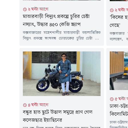
২ ঘন্টা আগে
২ ঘন্টা
মাতারবাড়ী বিদ্যুৎ প্রকল্পে চুরির চেষ্টা
'কিসের হ
নস্যাৎ, উদ্ধার ৪৫০ কেজি স্ক্র্যাপ
গেছে'
কক্সবাজারের মহেশখালীর মাতারবাড়ী কয়লাভিত্তিক
কক্সবাজার স
বিদ্যুৎ প্রকল্পে সংঘবদ্ধ চোরচক্রের চুরির চেষ্টা ব্যর্থ
বলেছেন, 
করেছে বাংলাদেশ আনসার ও গ্রাম প্রতিরক্ষা বাহিনী।
লীগের রাজনী
অভিযানে প্রায় ৪০০ থেকে ৪৫০ কেজি স্ক্র্যাপ উদ্ধার
কক্সবাজা
করা হয়েছে, যা পরবর্তীতে প্রকল্প কর্তৃপক্ষের কাছে
শয্যার নতু
হস্তান্তর করা হয়।শুক্রবার আনসার বাহিনীর পাঠানো
সাংবাদিকদে
সংবাদ বিজ্ঞপ্তিতে জানানো হয়, বৃহস্পতিবার দিবাগত
স্বরাষ্ট্রমন
রাত প্রায় ২টার দিকে সিপিজিসিবিএলের...
দিয়েছে, তা
আওয়াজ-টাও
৫ ঘন্টা
৪ ঘন্টা আগে
ঢাকা-চট্ট
বন্ধুর হাত ছুটে উত্তাল সমুদ্রে প্রাণ গেল
কিলোমিটা
কলেজছাত্র ইয়াছিনের
ঢাকা-চট্টগ্