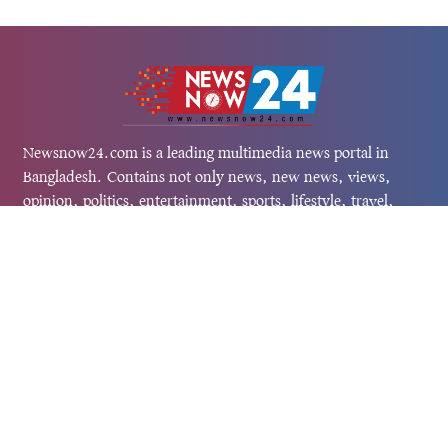
Newsnow24.com is a leading multimedia news portal in
Bangladesh. Contains not only news, new news, views,
opinion, politics, entertainment, sports, lifestyle, travel,
health, and others. We are committed to focusing on
Probash news all around the world with visuals.
তথ্য অধিদফতরের নিবন্ধন নম্বর :১৩৫