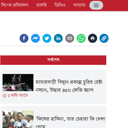
বিশেষ প্রতিবেদন
চাকরি
ভিডিও
অন্যান্য
সর্বশেষ
মাতারবাড়ী বিদ্যুৎ প্রকল্পে চুরির চেষ্টা
নস্যাৎ, উদ্ধার ৪৫০ কেজি স্ক্র্যাপ
২ ঘন্টা আগে
'কিসের হাসিনা, তার চেহারা কি দেখা
গেছে'