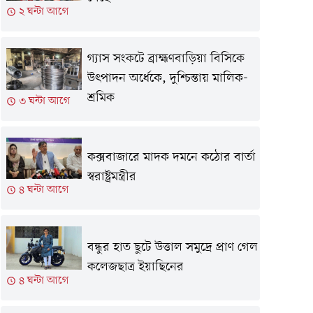
২ ঘন্টা আগে
গ্যাস সংকটে ব্রাহ্মণবাড়িয়া বিসিকে
উৎপাদন অর্ধেকে, দুশ্চিন্তায় মালিক-
শ্রমিক
৩ ঘন্টা আগে
কক্সবাজারে মাদক দমনে কঠোর বার্তা
স্বরাষ্ট্রমন্ত্রীর
৪ ঘন্টা আগে
বন্ধুর হাত ছুটে উত্তাল সমুদ্রে প্রাণ গেল
কলেজছাত্র ইয়াছিনের
৪ ঘন্টা আগে