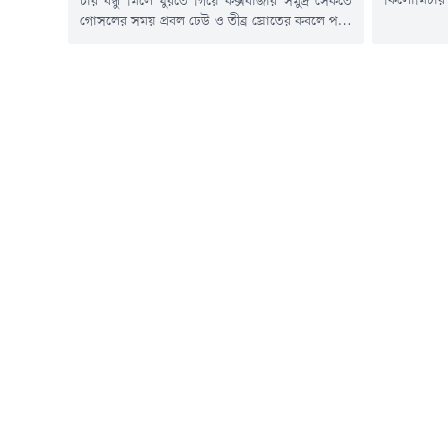
কিলোমিটার 
চার বন্ধু মিলে ঘুরতে গিয়ে কক্সবাজার সমুদ্র সৈকতে
দুর্ভোগ পড়ে
গোসলের সময় প্রবল ঢেউ ও তীব্র স্রোতের কবলে পড়ে
(৭ আগস্ট)
প্রাণ হারিয়েছেন কলেজশিক্ষার্থী ইয়াছিন। বন্ধুরা তাকে
প্রায় ১৫ 
বাঁচানোর চেষ্টা করলেও শেষ পর্যন্ত রক্ষা করা সম্ভব
সরেজমিনে 
হয়নি।শুক্রবার (৭ আগস্ট) সকাল সাড়ে ১১টার দিকে
আলেখারচর
কলাতলী ও সুগন্ধা পয়েন্টের মধ্যবর্তী সার্ফিং
সুয়াগাজী পর
ক্লাবসংলগ্ন সৈকতে এ দুর্ঘটনা ঘটে। নিহত...