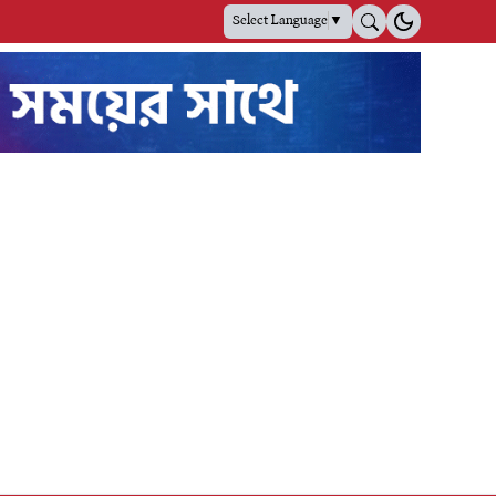
Select Language
▼