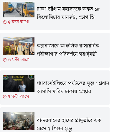
ঢাকা-চট্টগ্রাম মহাসড়কে অন্তত ১৫
কিলোমিটার যানজট, ভোগান্তি
৫ ঘন্টা আগে
কক্সবাজারে আঞ্চলিক রাসায়নিক
পরীক্ষাগার পরিদর্শনে স্বরাষ্ট্রমন্ত্রী
৬ ঘন্টা আগে
প্যারাসেইলিংয়ে পর্যটকের মৃত্যু: প্রধান
আসামি ফরিদ ঢাকায় গ্রেপ্তার
৭ ঘন্টা আগে
বান্দরবানের হামের প্রাদুর্ভাবে এক
মাসে ৭ শিশুর মৃত্যু