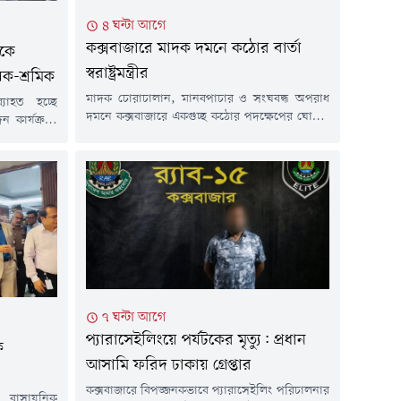
৪ ঘন্টা আগে
কক্সবাজারে মাদক দমনে কঠোর বার্তা
িকে
স্বরাষ্ট্রমন্ত্রীর
লিক-শ্রমিক
মাদক চোরাচালান, মানবপাচার ও সংঘবদ্ধ অপরাধ
্যাহত হচ্ছে
দমনে কক্সবাজারে একগুচ্ছ কঠোর পদক্ষেপের ঘোষণা
ন কার্যক্রম।
দিয়েছেন স্বরাষ্ট্রমন্ত্রী সালাহউদ্দিন আহমদ। এর মধ্যে
্যাসনির্ভর
রয়েছে শীর্ষ মাদক কারবারিদের তথ্যভিত্তিক তালিকা
পর্যন্ত কমে
প্রণয়ন, যৌথ বাহিনীর বিশেষ অভিযান, উখিয়া-
রা বড় ধরনের
টেকনাফের দুর্গম পাহাড়ি এলাকায় সেনাবাহিনীর দুটি
কে কাজ ও আয়
ক্যাম্প স্থাপনের উদ্যোগ এবং জল ও স্থলপথে
ুরিভিত্তিক
নজরদারি জোরদার।বৃহস্পতিবার (৬ আগস্ট) রাতে
িস্ট্রিবিউশন
কক্সবাজার শহরের হিলডাউন...
৭ ঘন্টা আগে
প্যারাসেইলিংয়ে পর্যটকের মৃত্যু: প্রধান
ক
আসামি ফরিদ ঢাকায় গ্রেপ্তার
কক্সবাজারে বিপজ্জনকভাবে প্যারাসেইলিং পরিচালনার
ক রাসায়নিক