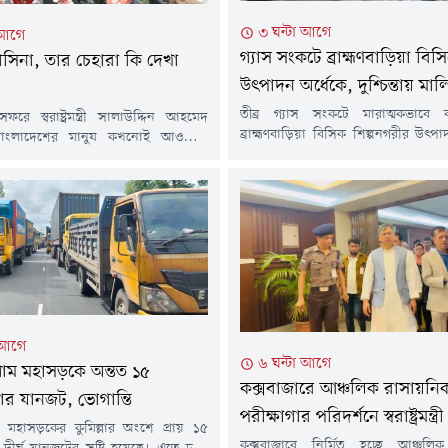
৩ ঘন্টা আগে
 আগে
গ্যাস সংকটে ব্রাহ্মণবাড়িয়া বিস
াসিনা, তার চেহারা কি দেখা
উৎপাদন অর্ধেকে, দুশ্চিন্তায় মা
তীব্র গ্যাস সংকটে মারাত্মকভাবে ব
ফরে স্বরাষ্ট্রমন্ত্রী সালাউদ্দিন আহমেদ
ব্রাহ্মণবাড়িয়া বিসিক শিল্পনগরীর উৎপাদ
বাংলাদেশের মানুষ কখনোই আওয়ামী
প্রয়োজনীয় গ্যাসের চাপ না থাকায় গ
তি গ্রহণ করবে না। শুক্রবার (৭ আগস্ট)
কারখানাগুলোর উৎপাদন প্রায় ৫০ শতাংশ 
র মেডিকেল কলেজ হাসপাতালের ৫০০
গেছে। এতে একদিকে যেমন শিল্পমালিক
ন ভবনের ভিত্তিপ্রস্তর স্থাপন শেষে
আর্থিক ক্ষতির মুখে পড়েছেন, অন্যদি
র সঙ্গে আলাপকালে তিনি এ কথা বলেন।
কমে অনিশ্চয়তায় পড়েছেন দৈনিক মজ
্ত্রী বলেন, 'কিসের হাসিনা, কোথায় বক্তব্য
হাজারো শ্রমিক-কর্মচারী।বাখরাবাদ গ্যাস ড
র চেহারা কি দেখা গেছে?মাঝেমধ্যে শুধু
কোম্পানি লিমিটেড...
য়াজ শোনা...
 আগে
৬ ঘন্টা আগে
গ্রাম মহাসড়কে অন্তত ১৫
কক্সবাজারে আঞ্চলিক রাসায়নি
র যানজট, ভোগান্তি
পরীক্ষাগার পরিদর্শনে স্বরাষ্ট্রমন্ত্রী
রাম মহাসড়কের কুমিল্লার অংশে প্রায় ১৫
কক্সবাজারে নির্মিত হচ্ছে আঞ্চলি