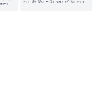
সময় রশি ছিঁড়ে পর্যটক অক্ষর সৌভিক রায় (৩১)
মামলার জট।
নিহতের ঘটনায় দায়ের করা মামলায় ১ নম্বর
 পরীক্ষা ও
এজাহারনামীয় আসামি মো. ফরিদকে (৪৫) গ্রেপ্তার
গস্ট) সকালে
করেছে র&zwj;্যাব।বৃহস্পতিবার (৬ আগস্ট) রাতে
াষ্ট্রমন্ত্রী
ঢাকার মিরপুর মডেল থানাধীন মধ্য পীরেরবাগের
তিনি বলেন,
আজাদ মিনি মার্কেট এলাকা থেকে তাকে গ্রেপ্তার করে
সবাজার নিয়ে
র&zwj;্যাব-১৫ (কক্সবাজার) ও র&zwj;্যাব-৪
।মন্ত্রী আরও
(ঢাকা)।শুক্রবার (৭...