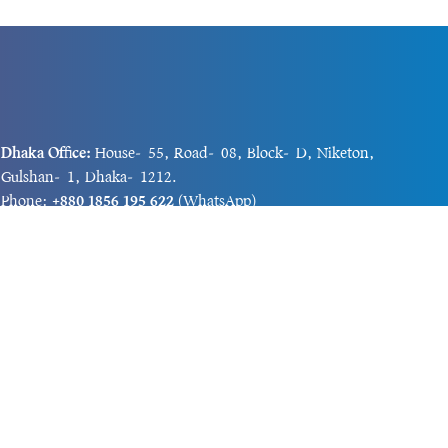
Dhaka Office:
House-55, Road-08, Block-D, Niketon,
Gulshan-1, Dhaka-1212.
Phone:
+880 1856 195 622
(WhatsApp)
Phone:
+880 1869 913 486
Chittagong office:
House-85/A, Road-7, 5th Floor,
O.R.Nizam Road R/A, 15 No. Bagmoniram,Panchlaish,
Chattogram 4000.
Phone:
+880 1850 414 847
Phone:
+880 1313 427 319
Email:
newsnow24official@gmail.com