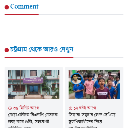
Comment
চট্টগ্রাম
থেকে আরও দেখুন
৩৪ মিনিট আগে
১২ ঘন্টা আগে
নোয়াখালীতে বিএনপি নেতাকে
সিঙ্গারা-সমুচার লোভ দেখিয়ে
লক্ষ্য করে গুলি, সহযোগী
স্কুলশিক্ষার্থীদের দিয়ে