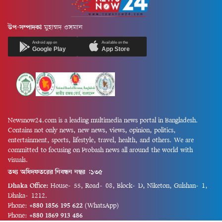
উপ-সম্পাদকঃ
মুহাম্মদ ওসমান
Android app on
Available on the
Google Play
App Store
Newsnow24.com is a leading multimedia news portal in Bangladesh.
Contains not only news, new news, views, opinion, politics,
entertainment, sports, lifestyle, travel, health, and others. We are
committed to focusing on Probash news all around the world with
visuals.
তথ্য অধিদফতরের নিবন্ধন নম্বর :১৩৫
Dhaka Office:
House-55, Road-08, Block-D, Niketon, Gulshan-1,
Dhaka-1212.
Phone:
+880 1856 195 622
(WhatsApp)
Phone:
+880 1869 913 486