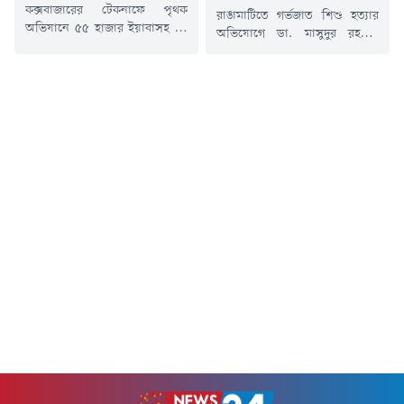
কক্সবাজারের টেকনাফে পৃথক
রাঙামাটিতে গর্ভজাত শিশু হত্যার
অভিযানে ৫৫ হাজার ইয়াবাসহ দুই
অভিযোগে ডা. মাসুদুর রহমান
মাদক পাচারকারীকে আটক করেছে
তালুকদারের বিরুদ্ধে আদালতে
কোস্ট গার্ড। এ সময় মাদক
মামলা দায়ের করেছেন শিশুটির
পরিবহনে ব্যবহৃত একটি
বাবা জুয়েল রানা। বৃহস্পতিবার (৬
সিএনজিচালিত অটোরিকশা ও
আগস্ট) রাঙামাটি চিফ জুডিসিয়াল
একটি ব্যাটারিচালিত ভ্যান জব্দ করা
ম্যাজিস্ট্রেট আদালতে মামলাটি করা
হয়েছে।বৃহস্পতিবার (৬ আগস্ট) এ
হয়।মামলার আসামি ডা. মাসুদুর
তথ্য জানান কোস্ট গার্ডের
রহমান তালুকদার রাঙামাটি
লেফটেন্যান্ট কমান্ডার সাব্বির
জেনারেল হাসপাতালের স্ত্রী ও
আলম সুজন।তিনি জানান, বিকেল
প্রসূতি রোগ বিশেষজ্ঞ হিসেবে
৪টার দিকে টেকনাফের নাইট্যংপাড়া
কর্মরত।মামলার বিবরণ অনুযায়ী,
এলাকায় অভিযান চালিয়ে...
কাউখালীর বেতবুনিয়ার বাসিন্দা
জুয়েল...