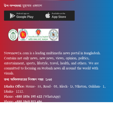
উপ-সম্পাদকঃ
মুহাম্মদ ওসমান
Android app on
Available on the
Google Play
App Store
Newsnow24.com is a leading multimedia news portal in Bangladesh.
Contains not only news, new news, views, opinion, politics,
entertainment, sports, lifestyle, travel, health, and others. We are
committed to focusing on Probash news all around the world with
visuals.
তথ্য অধিদফতরের নিবন্ধন নম্বর :১৩৫
Dhaka Office:
House-55, Road-08, Block-D, Niketon, Gulshan-1,
Dhaka-1212.
Phone:
+880 1856 195 622
(WhatsApp)
Phone:
+880 1869 913 486
Chittagong office:
House-85/A, Road-7, 5th Floor, O.R.Nizam Road