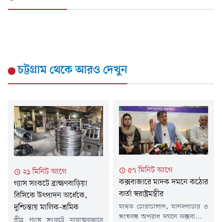
চট্টগ্রাম
থেকে আরও দেখুন
৫৭ মিনিট আগে
২১ মিনিট আগে
কক্সবাজারে মাদক দমনে কঠোর
গ্যাস সংকটে ব্রাহ্মণবাড়িয়া
বার্তা স্বরাষ্ট্রমন্ত্রীর
বিসিকে উৎপাদন অর্ধেকে,
দুশ্চিন্তায় মালিক-শ্রমিক
মাদক চোরাচালান, মানবপাচার ও
সংঘবদ্ধ অপরাধ দমনে কক্সবাজারে
তীব্র গ্যাস সংকটে মারাত্মকভাবে