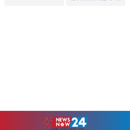
'হাম'। আলীকদম ও লামা
উদ্ধার করেছে র&zwnj;্যাপিড
উপজেলার পর এবার রুমা
অ্যাকশন ব্যাটালিয়ন
উপজেলার দুর্গম পাহাড়ি
(র&zwnj;্যাব)-১১। এ সময়
পাড়াগুলোতে এ রোগের প্রাদুর্ভাব
গাঁজাসহ এক কারবারিকে আটক
তীব্র রূপ নিয়েছে। গত এক মাসে
করা হয়েছে।বৃহস্পতিবার রাত ৮টার
হামে আক্রান্ত হয়ে অন্তত ৭ শিশুর
দিকে এক বিজ্ঞপ্তিতে এ তথ্য জানান
করুণ মৃত্যু হয়েছে।উপজেলা সদর
র&zwnj;্যাব-১১, সিপিসি-২,
ছাড়াও সীমান্তবর্তী গ্যালেঙ্গা ও
কুমিল্লার কোম্পানি অধিনায়ক মেজর
পাইন্দু ইউনিয়নের...
সাদমান ইবনে আলম।
র&zwnj;্যাব জানায়, গতকাল
সকালে বুড়িচং উপজেলার
ময়নামতি সাহেববাজার এলাকায়
অভিযান চালিয়ে...