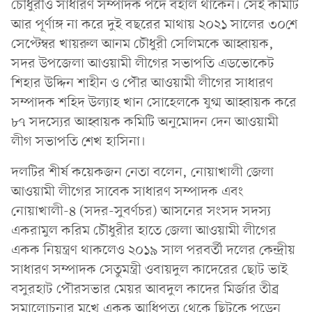
চৌধুরীও সাধারণ সম্পাদক পদে বহাল থাকেন। সেই কমিটি
আর পূর্ণাঙ্গ না করে দুই বছরের মাথায় ২০২১ সালের ৩০শে
সেপ্টেম্বর খায়রুল আনম চৌধুরী সেলিমকে আহ্বায়ক,
সদর উপজেলা আওয়ামী লীগের সভাপতি এডভোকেট
শিহার উদ্দিন শাহীন ও পৌর আওয়ামী লীগের সাধারণ
সম্পাদক শহিদ উল্যাহ খান সোহেলকে যুগ্ম আহ্বায়ক করে
৮৭ সদস্যের আহ্বায়ক কমিটি অনুমোদন দেন আওয়ামী
লীগ সভাপতি শেখ হাসিনা।
দলটির শীর্ষ কয়েকজন নেতা বলেন, নোয়াখালী জেলা
আওয়ামী লীগের সাবেক সাধারণ সম্পাদক এবং
নোয়াখালী-৪ (সদর-সুবর্ণচর) আসনের সংসদ সদস্য
একরামুল করিম চৌধুরীর হাতে জেলা আওয়ামী লীগের
একক নিয়ন্ত্রণ থাকলেও ২০১৯ সাল পরবর্তী দলের কেন্দ্রীয়
সাধারণ সম্পাদক সেতুমন্ত্রী ওবায়দুল কাদেরের ছোট ভাই
বসুরহাট পৌরসভার মেয়র আবদুল কাদের মির্জার তীব্র
সমালোচনার মুখে একক আধিপত্য থেকে ছিটকে পড়েন