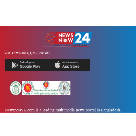
উপ-সম্পাদকঃ
মুহাম্মদ ওসমান
Android app on
Available on the
Google Play
App Store
Newsnow24.com is a leading multimedia news portal in Bangladesh.
Contains not only news, new news, views, opinion, politics,
entertainment, sports, lifestyle, travel, health, and others. We are
committed to focusing on Probash news all around the world with
visuals.