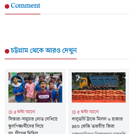
Comment
চট্টগ্রাম
থেকে আরও দেখুন
৫ ঘন্টা আগে
৪ ঘন্টা আগে
বালুভর্তি ট্রাকে মিলল ৬ হাজার
সিঙ্গারা-সমুচার লোভ দেখিয়ে
৪৫০ কেজি ভারতীয় জিরা
স্কুলশিক্ষার্থীদের দিয়ে
আ.লীগের মিছিল