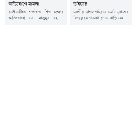
অভিযোগে মামলা
ভাইয়ের
রাঙামাটিতে গর্ভজাত শিশু হত্যার
ফেনীর ছাগলনাইয়ায় ছোট বোনের
অভিযোগে ডা. মাসুদুর রহমান
বিয়ের কেনাকাটা শেষে বাড়ি ফেরার
তালুকদারের বিরুদ্ধে আদালতে
পথে সড়ক দুর্ঘটনায় নিহত হয়েছেন
মামলা দায়ের করেছেন শিশুটির
সাইদুল ইসলাম (৩২)। বৃহস্পতিবার
বাবা জুয়েল রানা। বৃহস্পতিবার (৬
সকালে ঢাকা-চট্টগ্রাম মহাসড়কের
আগস্ট) রাঙামাটি চিফ জুডিসিয়াল
নিজকুঞ্জরা ইউটার্ন এলাকায়
ম্যাজিস্ট্রেট আদালতে মামলাটি করা
দ্রুতগতির একটি বাস তার
হয়।মামলার আসামি ডা. মাসুদুর
অটোরিকশাকে ধাক্কা দিলে
রহমান তালুকদার রাঙামাটি
ঘটনাস্থলেই গুরুতর আহত হন
জেনারেল হাসপাতালের স্ত্রী ও
তিনি।স্থানীয়রা সাইদুল ও
প্রসূতি রোগ বিশেষজ্ঞ হিসেবে
অটোরিকশার আরেক যাত্রীকে
কর্মরত।মামলার বিবরণ অনুযায়ী,
উদ্ধার করে ছাগলনাইয়া উপজেলা
কাউখালীর বেতবুনিয়ার বাসিন্দা
স্বাস্থ্য কমপ্লেক্সে নিয়ে গেলে
জুয়েল...
চিকিৎসক...